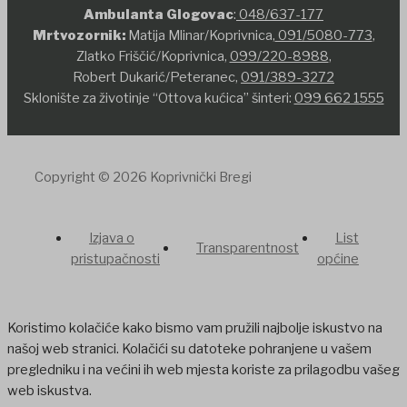
Ambulanta Glogovac
:
048/637-177
Mrtvozornik:
Matija Mlinar/Koprivnica,
091/5080-773
,
Zlatko Friščić/Koprivnica,
099/220-8988
,
Robert Dukarić/Peteranec,
091/389-3272
Sklonište za životinje “Ottova kućica” šinteri:
099 662 1555
Copyright © 2026 Koprivnički Bregi
Izjava o
List
Transparentnost
pristupačnosti
općine
Koristimo kolačiće kako bismo vam pružili najbolje iskustvo na
našoj web stranici. Kolačići su datoteke pohranjene u vašem
pregledniku i na većini ih web mjesta koriste za prilagodbu vašeg
web iskustva.