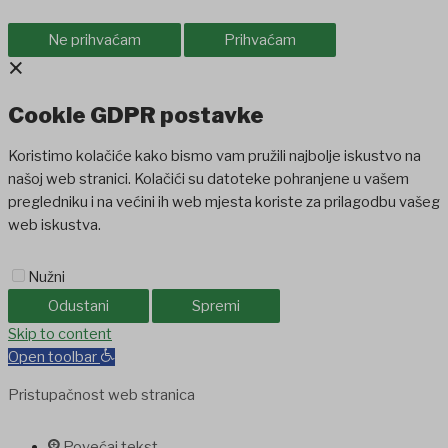
Ne prihvaćam
Prihvaćam
×
Cookie GDPR postavke
Koristimo kolačiće kako bismo vam pružili najbolje iskustvo na
našoj web stranici. Kolačići su datoteke pohranjene u vašem
pregledniku i na većini ih web mjesta koriste za prilagodbu vašeg
web iskustva.
Nužni
Odustani
Spremi
et
Skip to content
holiganbet
Holiganbet
Holiganbet
jojobet
grandpashabet
betpark
Open toolbar
Pristupačnost web stranica
Povećaj tekst