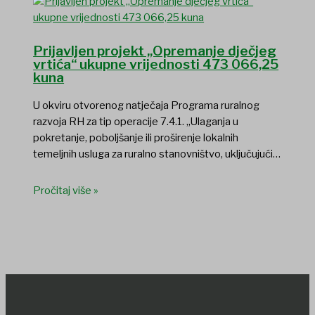
Prijavljen projekt „Opremanje dječjeg
vrtića“ ukupne vrijednosti 473 066,25
kuna
U okviru otvorenog natječaja Programa ruralnog
razvoja RH za tip operacije 7.4.1. „Ulaganja u
pokretanje, poboljšanje ili proširenje lokalnih
temeljnih usluga za ruralno stanovništvo, uključujući…
Pročitaj više »