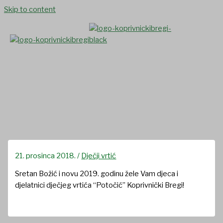
Skip to content
Sretan Božić i nova 2019.
godina
21. prosinca 2018.
/
Dječji vrtić
Sretan Božić i novu 2019. godinu žele Vam djeca i
djelatnici dječjeg vrtića “Potočić” Koprivnički Bregi!