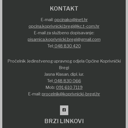
KONTAKT
E-mail:
opcinako@inet.hr
opcina.koprivnicki.bregi@kc.t-com.hr
E-mail za službeno dopisavanje:
pisarnica.koprivnicki.bregi@gmail.com
Tel:
048 830 420
Pročelnik Jedinstvenog upravnog odjela Općine Koprivnički
Bregi
Jasna Klasan, dipl. iur.
Tel:
048 830 066
Mob:
091 610 7119
E-mail:
procelnik@koprivnicki-bregi.hr
BRZI LINKOVI