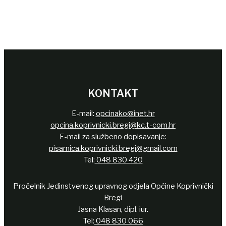
KONTAKT
E-mail:
opcinako@inet.hr
opcina.koprivnicki.bregi@kc.t-com.hr
E-mail za službeno dopisavanje:
pisarnica.koprivnicki.bregi@gmail.com
Tel:
048 830 420
Pročelnik Jedinstvenog upravnog odjela Općine Koprivnički
Bregi
Jasna Klasan, dipl. iur.
Tel:
048 830 066