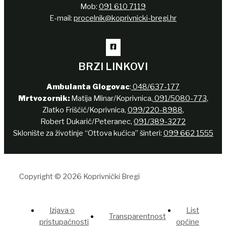
Mob:
091 610 7119
E-mail:
procelnik@koprivnicki-bregi.hr
BRZI LINKOVI
Ambulanta Glogovac
:
048/637-177
Mrtvozornik:
Matija Mlinar/Koprivnica,
091/5080-773
,
Zlatko Friščić/Koprivnica,
099/220-8988
,
Robert Dukarić/Peteranec,
091/389-3272
Sklonište za životinje “Ottova kućica” šinteri:
099 662 1555
Copyright © 2026 Koprivnički Bregi
Izjava o
List
Transparentnost
pristupačnosti
općine