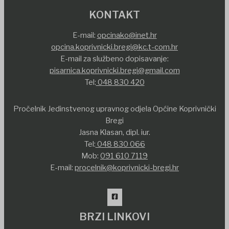
KONTAKT
E-mail:
opcinako@inet.hr
opcina.koprivnicki.bregi@kc.t-com.hr
E-mail za službeno dopisavanje:
pisarnica.koprivnicki.bregi@gmail.com
Tel:
048 830 420
Pročelnik Jedinstvenog upravnog odjela Općine Koprivnički
Bregi
Jasna Klasan, dipl. iur.
Tel:
048 830 066
Mob:
091 610 7119
E-mail:
procelnik@koprivnicki-bregi.hr
BRZI LINKOVI