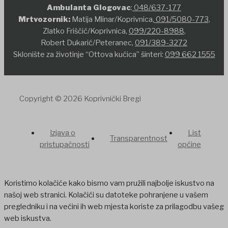
Ambulanta Glogovac
:
048/637-177
Mrtvozornik:
Matija Mlinar/Koprivnica,
091/5080-773
,
Zlatko Friščić/Koprivnica,
099/220-8988
,
Robert Dukarić/Peteranec,
091/389-3272
Sklonište za životinje “Ottova kućica” šinteri:
099 662 1555
Copyright © 2026 Koprivnički Bregi
Izjava o
List
Transparentnost
pristupačnosti
općine
Koristimo kolačiće kako bismo vam pružili najbolje iskustvo na
našoj web stranici. Kolačići su datoteke pohranjene u vašem
pregledniku i na većini ih web mjesta koriste za prilagodbu vašeg
web iskustva.