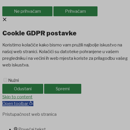
Ne prihvaćam
Prihvaćam
×
Cookie GDPR postavke
Koristimo kolačiće kako bismo vam pružili najbolje iskustvo na
našoj web stranici. Kolačići su datoteke pohranjene u vašem
pregledniku i na većini ih web mjesta koriste za prilagodbu vašeg
web iskustva.
Nužni
Odustani
Spremi
bet
Skip to content
holiganbet
Holiganbet
Holiganbet
jojobet
grandpashabet
betpark
Open toolbar
Pristupačnost web stranica
Povećaj tekst