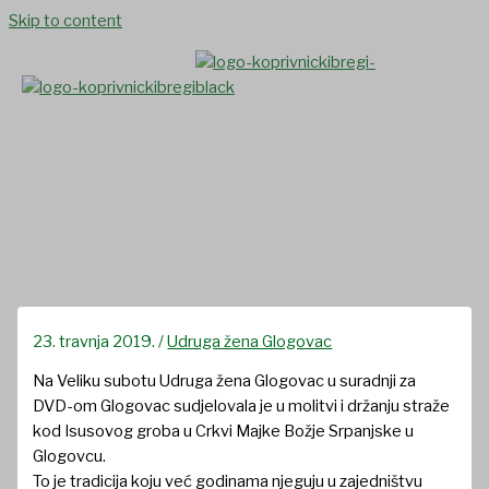
Skip to content
Straža kod Isusova groba u
Glogovcu
23. travnja 2019.
/
Udruga žena Glogovac
Na Veliku subotu Udruga žena Glogovac u suradnji za
DVD-om Glogovac sudjelovala je u molitvi i držanju straže
kod Isusovog groba u Crkvi Majke Božje Srpanjske u
Glogovcu.
To je tradicija koju već godinama njeguju u zajedništvu