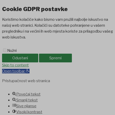
Cookie GDPR postavke
Koristimo kolačiće kako bismo vam pružili najbolje iskustvo na
našoj web stranici. Kolačići su datoteke pohranjene u vašem
pregledniku i na većini ih web mjesta koriste za prilagodbu vašeg
web iskustva.
Nužni
Odustani
Spremi
ashabet
Skip to content
jojobet
holiganbet
holiganbet
Holiganbet
Jojobet
jojobet
gra
Open toolbar
Pristupačnost web stranica
Povećaj tekst
Smanji tekst
Sive nijanse
Visoki kontrast