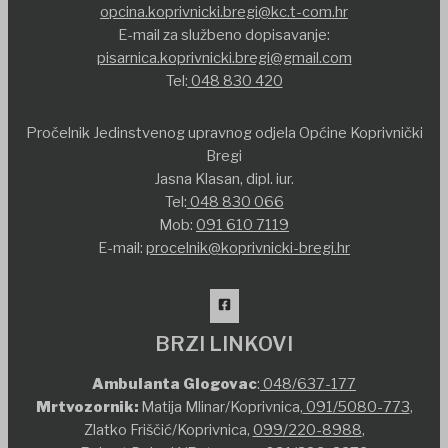
opcina.koprivnicki.bregi@kc.t-com.hr
E-mail za službeno dopisavanje:
pisarnica.koprivnicki.bregi@gmail.com
Tel:
048 830 420
Pročelnik Jedinstvenog upravnog odjela Općine Koprivnički
Bregi
Jasna Klasan, dipl. iur.
Tel:
048 830 066
Mob:
091 610 7119
E-mail:
procelnik@koprivnicki-bregi.hr
BRZI LINKOVI
Ambulanta Glogovac
:
048/637-177
Mrtvozornik:
Matija Mlinar/Koprivnica,
091/5080-773
,
Zlatko Friščić/Koprivnica,
099/220-8988
,