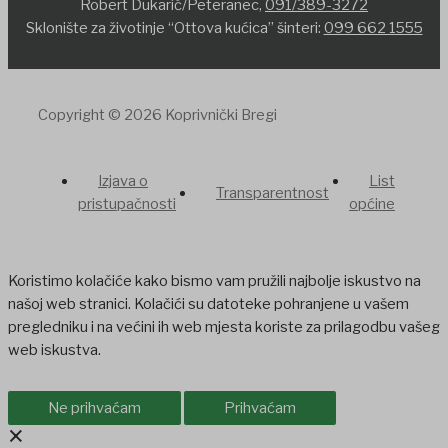
Robert Dukarić/Peteranec,
091/389-3272
Sklonište za životinje “Ottova kućica” šinteri:
099 662 1555
Copyright © 2026 Koprivnički Bregi
Izjava o
List
Transparentnost
pristupačnosti
općine
Koristimo kolačiće kako bismo vam pružili najbolje iskustvo na
našoj web stranici. Kolačići su datoteke pohranjene u vašem
pregledniku i na većini ih web mjesta koriste za prilagodbu vašeg
web iskustva.
Ne prihvaćam
Prihvaćam
×