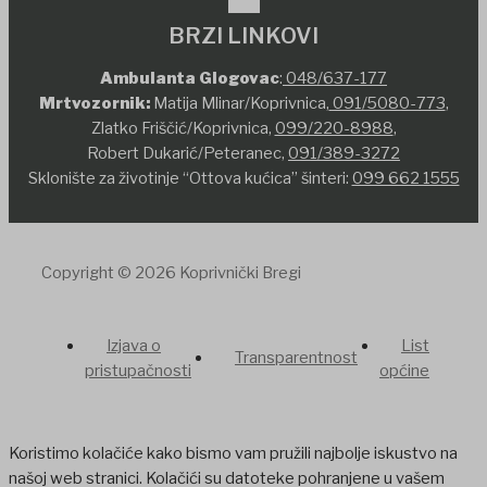
BRZI LINKOVI
Ambulanta Glogovac
:
048/637-177
Mrtvozornik:
Matija Mlinar/Koprivnica,
091/5080-773
,
Zlatko Friščić/Koprivnica,
099/220-8988
,
Robert Dukarić/Peteranec,
091/389-3272
Sklonište za životinje “Ottova kućica” šinteri:
099 662 1555
Copyright © 2026 Koprivnički Bregi
Izjava o
List
Transparentnost
pristupačnosti
općine
Koristimo kolačiće kako bismo vam pružili najbolje iskustvo na
našoj web stranici. Kolačići su datoteke pohranjene u vašem