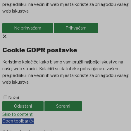
pregledniku i na većini ih web mjesta koriste za prilagodbu vašeg
web iskustva.
Ne prihvaćam
Prihvaćam
×
Cookie GDPR postavke
Koristimo kolačiće kako bismo vam pružili najbolje iskustvo na
našoj web stranici. Kolačići su datoteke pohranjene u vašem
pregledniku i na većini ih web mjesta koriste za prilagodbu vašeg
web iskustva.
Nužni
Odustani
Spremi
habet
Skip to content
jojobet
holiganbet
holiganbet
Holiganbet
Jojobet
jojobet
grandp
Open toolbar