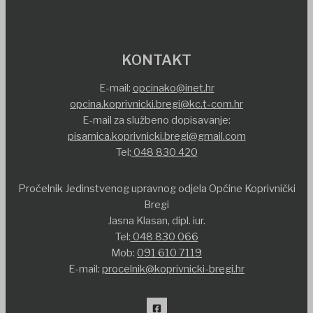
KONTAKT
E-mail:
opcinako@inet.hr
opcina.koprivnicki.bregi@kc.t-com.hr
E-mail za službeno dopisavanje:
pisarnica.koprivnicki.bregi@gmail.com
Tel:
048 830 420
Pročelnik Jedinstvenog upravnog odjela Općine Koprivnički
Bregi
Jasna Klasan, dipl. iur.
Tel:
048 830 066
Mob:
091 610 7119
E-mail:
procelnik@koprivnicki-bregi.hr