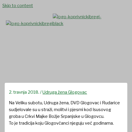
Skip to content
Straža, molitva i pjesma kod
Isusovog groba
2. travnja 2018.
/
Udruga žena Glogovac
Na Veliku subotu, Udruga žena, DVD Glogovac i Rudarice
sudjelovale su u straži, molitvi i pjesmi kod Isusovog
groba u Crkvi Majke Božje Srpanjske u Glogovcu.
To je tradicija koju Glogovčanci njeguju već godinama.