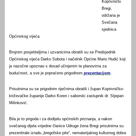
Koprivnički
Bregi,
održana je
Svečana
sjednica
Općinskog vijeća.
Brojnim posjetiteljima i uzvanicima obratili su se Predsjednik
Općinskog vijeća Darko Sobota i načelnik Općine Mario Hudić koji
je nazočne upoznao s dosad učinjenim te planovima za
budućnost, a sve je popraćeno prigodnom
prezentacijom
.
Prisutnima su se prigodnim riječnima obratili i župan Koprivničko-
križevačke županije Darko Koren i saborski zastupnik dr. Stjepan
Milinković.
Bila je to prigoda i za dodijelu općinskih priznanja, a nakon
svečanog dijela vrijedne članice Udruge žena Bregi prisutnima su
prezentirale izradu „bregofske pite“, nematerijalnog kulturnog dobra