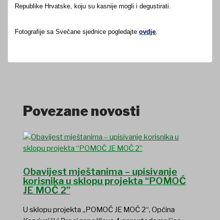
Republike Hrvatske, koju su kasnije mogli i degustirati.
Fotografije sa Svečane sjednice pogledajte
ovdje
.
Povezane novosti
Obavijest mještanima – upisivanje
korisnika u sklopu projekta “POMOĆ
JE MOĆ 2”
U sklopu projekta „POMOĆ JE MOĆ 2“, Općina