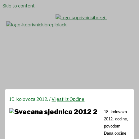
Skip to content
Svečana sjednica Općinskog
vijeća
19. kolovoza 2012.
/
Vijesti iz Općine
18. kolovoza
2012. godine,
povodom
Dana općine