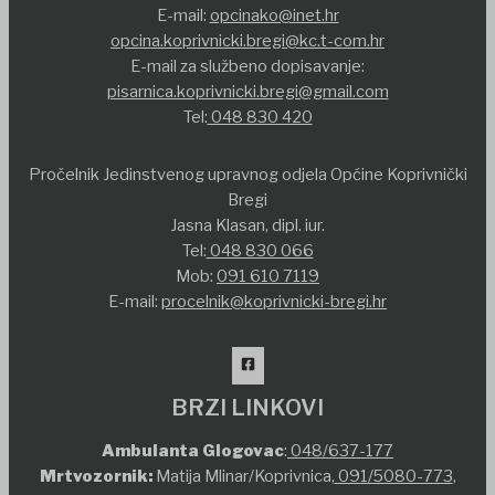
E-mail:
opcinako@inet.hr
opcina.koprivnicki.bregi@kc.t-com.hr
E-mail za službeno dopisavanje:
pisarnica.koprivnicki.bregi@gmail.com
Tel:
048 830 420
Pročelnik Jedinstvenog upravnog odjela Općine Koprivnički
Bregi
Jasna Klasan, dipl. iur.
Tel:
048 830 066
Mob:
091 610 7119
E-mail:
procelnik@koprivnicki-bregi.hr
BRZI LINKOVI
Ambulanta Glogovac
:
048/637-177
Mrtvozornik:
Matija Mlinar/Koprivnica,
091/5080-773
,