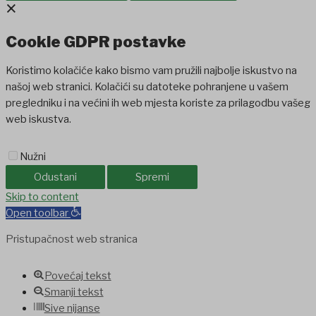
×
Cookie GDPR postavke
Koristimo kolačiće kako bismo vam pružili najbolje iskustvo na
našoj web stranici. Kolačići su datoteke pohranjene u vašem
pregledniku i na većini ih web mjesta koriste za prilagodbu vašeg
web iskustva.
Nužni
Odustani
Spremi
iganbet
Skip to content
Holiganbet
Holiganbet
jojobet
grandpashabet
betpark
casib
Open toolbar
Pristupačnost web stranica
Povećaj tekst
Smanji tekst
Sive nijanse