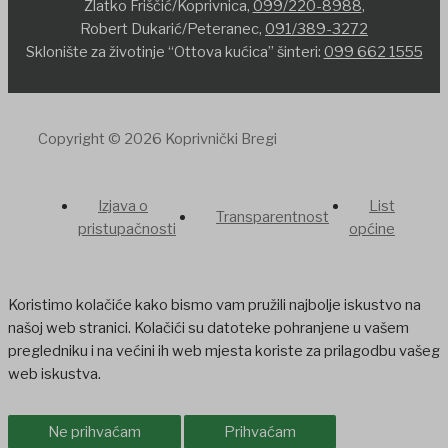
Zlatko Friščić/Koprivnica,
099/220-8988
,
Robert Dukarić/Peteranec,
091/389-3272
Sklonište za životinje “Ottova kućica” šinteri:
099 662 1555
Copyright © 2026 Koprivnički Bregi
Izjava o
List
Transparentnost
pristupačnosti
općine
Koristimo kolačiće kako bismo vam pružili najbolje iskustvo na
našoj web stranici. Kolačići su datoteke pohranjene u vašem
pregledniku i na većini ih web mjesta koriste za prilagodbu vašeg
web iskustva.
Ne prihvaćam
Prihvaćam