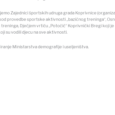
emo Zajednici športskih udruga grada Koprivnice (organiza
od provedbe sportske aktivnosti „bazičnog treninga“, Osno
 treninga, Dječjem vrtiću „Potočić“ Koprivnički Bregi koji j
ji su vodili djecu na sve aktivnosti.
iranje Ministarstva demografije i useljeništva.