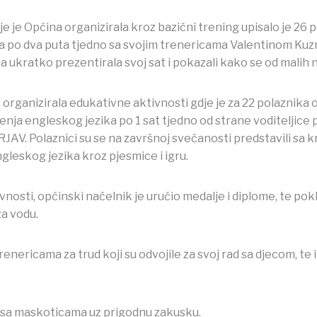
 je Općina organizirala kroz bazični trening upisalo je 26 po
 po dva puta tjedno sa svojim trenericama Valentinom Kuzmi
a ukratko prezentirala svoj sat i pokazali kako se od malih 
organizirala edukativne aktivnosti gdje je za 22 polaznika 
ja engleskog jezika po 1 sat tjedno od strane voditeljice
JAV. Polaznici su se na završnoj svečanosti predstavili s
gleskog jezika kroz pjesmice i igru.
osti, općinski načelnik je uručio medalje i diplome, te pok
za vodu.
trenericama za trud koji su odvojile za svoj rad sa djecom, te
a sa maskoticama uz prigodnu zakusku.