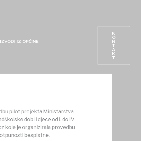
K
O
N
IZVODI IZ OPĆINE
T
A
K
T
dbu pilot projekta Ministarstva
školske dobi i djece od I. do IV.
oz koje je organizirala provedbu
potpunosti besplatne.