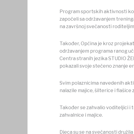
Program sportskih aktivnosti koje
započeli sa održavanjem treninga
na završnoj svečanosti roditeljim
Također, Općina je kroz projekat 
održavanjem programa ranog učen
Centra stranih jezika STUDIO ŽER
pokazali svoje stečeno znanje en
Svim polaznicima navedenih aktivn
nalazile majice, šilterice i flašice 
Također se zahvalio voditeljici i 
zahvalnice i majice.
Djeca su se na svečanosti družil