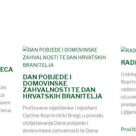
RAD
RECA
U sklo
DAN POBJEDE I
Kopriv
DOMOVINSKE
kim
ZAHVALNOSTI TE DAN
radion
ca
HRVATSKIH BRANITELJA
očuvan
našem
predan
Poštovane mještanke i mještani
heca,
Ljilja
Općine Koprivnički Bregi, u povodu
obilježavanja Dana pobjede i
Pročita
domovinske zahvalnosti te Dana