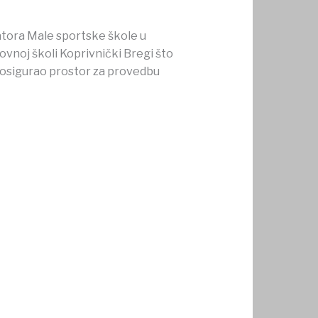
tora Male sportske škole u
vnoj školi Koprivnički Bregi što
e osigurao prostor za provedbu