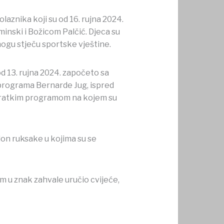
laznika koji su od 16. rujna 2024.
nski i Božicom Palčić. Djeca su
nogu stječu sportske vještine.
od 13. rujna 2024. započeto sa
 programa Bernarde Jug, ispred
a kratkim programom na kojem su
lon ruksake u kojima su se
 im u znak zahvale uručio cvijeće,