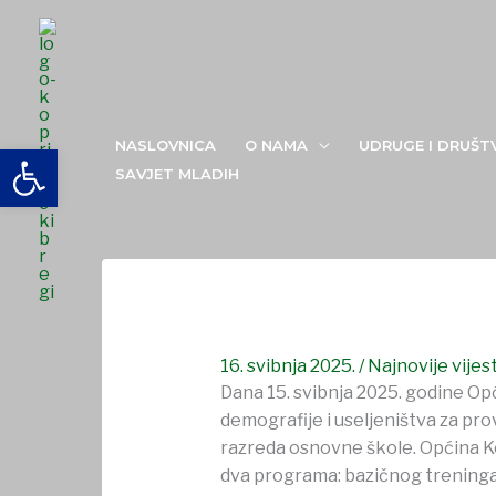
Skip
to
content
Svečana završna priredba pilot projekta Ministars
NASLOVNICA
O NAMA
UDRUGE I DRUŠT
Open toolbar
SAVJET MLADIH
16. svibnja 2025.
/
Najnovije vijest
Dana 15. svibnja 2025. godine Op
demografije i useljeništva za prov
razreda osnovne škole. Općina Ko
dva programa: bazičnog treninga 