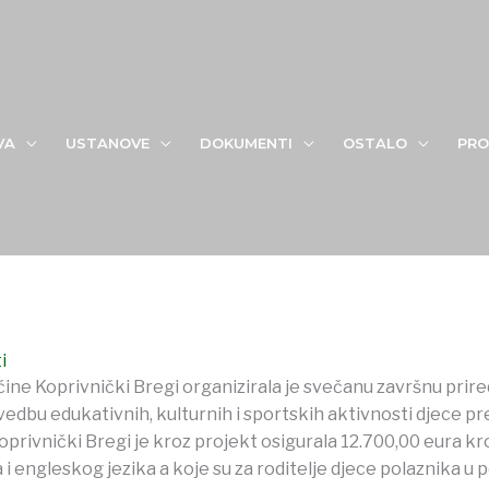
tva demografije i useljeništva
VA
USTANOVE
DOKUMENTI
OSTALO
PRO
i
ćine Koprivnički Bregi organizirala je svečanu završnu prire
edbu edukativnih, kulturnih i sportskih aktivnosti djece pred
privnički Bregi je kroz projekt osigurala 12.700,00 eura kr
i engleskog jezika a koje su za roditelje djece polaznika u 