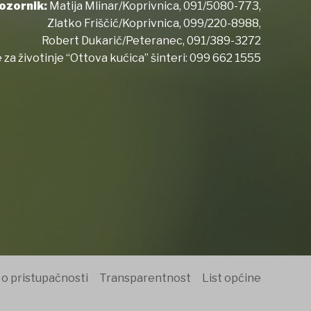
ozornik:
Matija Mlinar/Koprivnica,
091/5080-773
,
Zlatko Friščić/Koprivnica,
099/220-8988
,
Robert Dukarić/Peteranec,
091/389-3272
 za životinje “Ottova kućica” šinteri:
099 662 1555
 o pristupačnosti
Transparentnost
List općine