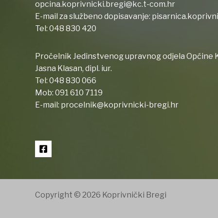
opcina.koprivnicki.bregi@kc.t-com.hr
E-mail za službeno dopisavanje:
pisarnica.koprivn
Tel:
048 830 420
Pročelnik Jedinstvenog upravnog odjela Općine K
Jasna Klasan, dipl. iur.
Tel:
048 830 066
Mob:
091 610 7119
E-mail:
procelnik@koprivnicki-bregi.hr
Copyright © 2026 Koprivnički Bregi