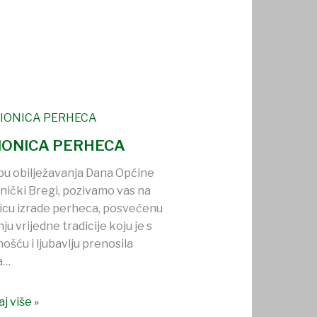
IONICA PERHECA
pu obilježavanja Dana Općine
nički Bregi, pozivamo vas na
icu izrade perheca, posvećenu
ju vrijedne tradicije koju je s
ošću i ljubavlju prenosila
na…
j više »