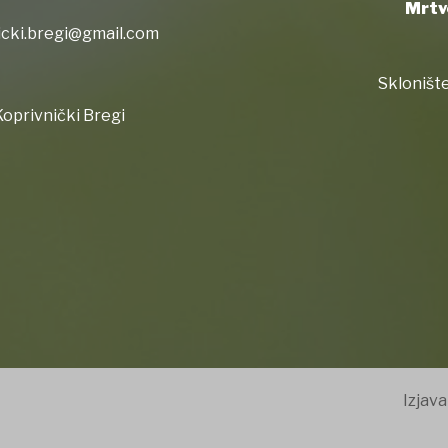
Mrtv
icki.bregi@gmail.com
Sklonište
oprivnički Bregi
Izjava