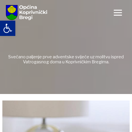
Skip
to
content
Open toolbar
Svečano paljenje prve adventske svijeće uz molitvu ispred
Vatrogasnog doma u Koprivničkim Bregima.