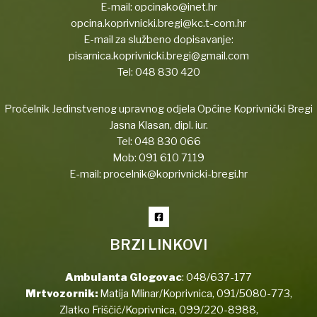
E-mail:
opcinako@inet.hr
opcina.koprivnicki.bregi@kc.t-com.hr
E-mail za službeno dopisavanje:
pisarnica.koprivnicki.bregi@gmail.com
Tel:
048 830 420
Pročelnik Jedinstvenog upravnog odjela Općine Koprivnički Bregi
Jasna Klasan, dipl. iur.
Tel:
048 830 066
Mob:
091 610 7119
E-mail:
procelnik@koprivnicki-bregi.hr
BRZI LINKOVI
Ambulanta Glogovac
:
048/637-177
Mrtvozornik:
Matija Mlinar/Koprivnica,
091/5080-773
,
Zlatko Friščić/Koprivnica,
099/220-8988
,