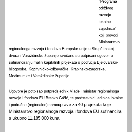
“P
rograma
održivog
razvoja
lokalne
zajednice”
koji provodi
Ministarstvo
regionalnoga razvoja i fondova Europske unije u Skupštinskoj
dvorani Varaždinske županije svečano su potpisani ugovori o
sufinanciranju malih kapitalnih projekata s područja Bjelovarsko-
bilogorske, Koprivničko-križevačke, Krapinsko-zagorske,
Međimurske i Varaždinske županije.
Ugovore je potpisao potpredsjednik Vlade i ministar regionalnoga
razvoja i fondova EU Branko Grčić, te predstavnici jedinica lokalne
prave za 40 projekata koje
i područne (regionalne) samou
Ministarstvo regionalnoga razvoja i fondova EU sufinancira
s ukupno 11.185.000 kuna.