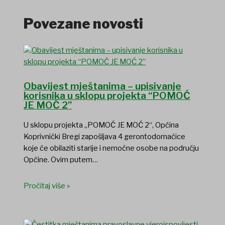
Povezane novosti
Obavijest mještanima – upisivanje
korisnika u sklopu projekta “POMOĆ
JE MOĆ 2”
U sklopu projekta „POMOĆ JE MOĆ 2“, Općina
Koprivnički Bregi zapošljava 4 gerontodomaćice
koje će obilaziti starije i nemoćne osobe na području
Općine. Ovim putem…
Pročitaj više »