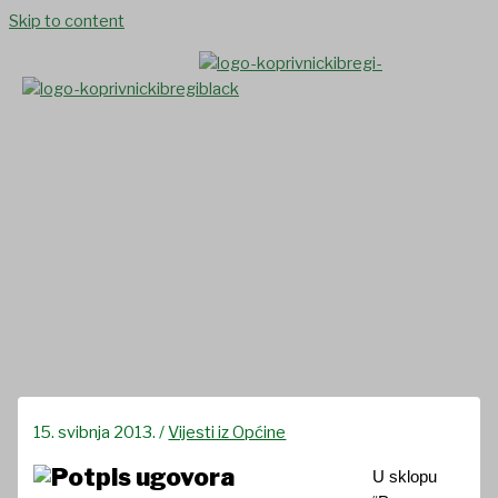
Skip to content
Svečano potpisani ugovori o
sufinanciranju malih kapitalnih
projekata u okviru „Programa
održivog razvoja lokalne
zajednice“
15. svibnja 2013.
/
Vijesti iz Općine
U sklopu