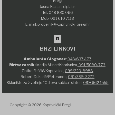
Bregi
Jasna Klasan, dipl. iur.
Tel:
048 830 066
Mob:
091 610 7119
E-mail:
procelnik@koprivnicki-bregi.hr
BRZI LINKOVI
Ambulanta Glogovac
:
048/637-177
Mrtvozornik:
Matija Mlinar/Koprivnica,
091/5080-773
,
Zlatko Friščić/Koprivnica,
099/220-8988
,
Robert Dukarić/Peteranec,
091/389-3272
Sklonište za životinje “Ottova kućica” šinteri:
099 662 1555
Copyright © 2026 Koprivnički Bregi