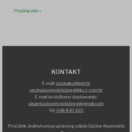
Pročitaj više »
KONTAKT
E-mail:
opcinako@inet.hr
opcina.koprivnicki.bregi@kc.t-com.hr
E-mail za službeno dopisavanje:
pisarnica.koprivnicki.bregi@gmail.com
Tel:
048 830 420
Pročelnik Jedinstvenog upravnog odjela Općine Koprivnički