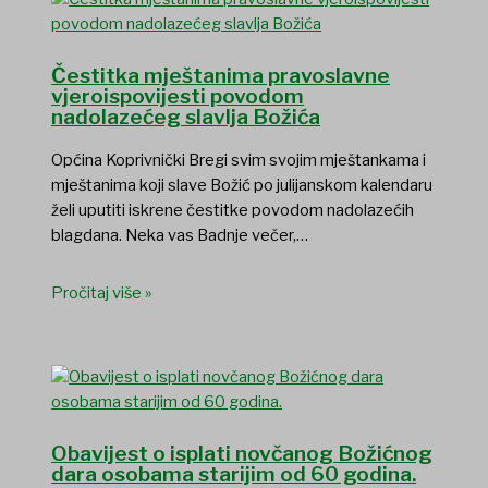
Čestitka mještanima pravoslavne
vjeroispovijesti povodom
nadolazećeg slavlja Božića
Općina Koprivnički Bregi svim svojim mještankama i
mještanima koji slave Božić po julijanskom kalendaru
želi uputiti iskrene čestitke povodom nadolazećih
blagdana. Neka vas Badnje večer,…
Pročitaj više »
Obavijest o isplati novčanog Božićnog
dara osobama starijim od 60 godina.