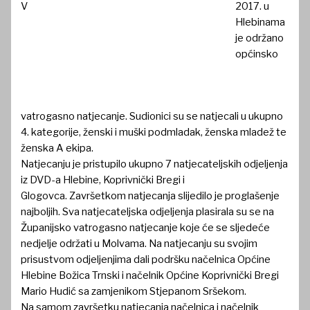
2017. u
Hlebinama
je održano
općinsko
vatrogasno natjecanje. Sudionici su se natjecali u ukupno
4. kategorije, ženski i muški podmladak, ženska mladež te
ženska A ekipa.
Natjecanju je pristupilo ukupno 7 natjecateljskih odjeljenja
iz DVD-a Hlebine, Koprivnički Bregi i
Glogovca. Završetkom natjecanja slijedilo je proglašenje
najboljih. Sva natjecateljska odjeljenja plasirala su se na
Županijsko vatrogasno natjecanje koje će se sljedeće
nedjelje održati u Molvama.
Na natjecanju su svojim
prisustvom odjeljenjima dali podršku načelnica Općine
Hlebine Božica Trnski i načelnik Općine Koprivnički Bregi
Mario Hudić sa zamjenikom Stjepanom Sršekom.
Na samom završetku natjecanja načelnica i načelnik