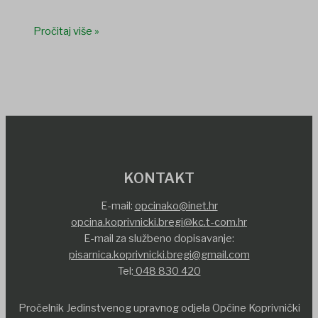
Pročitaj više »
KONTAKT
E-mail:
opcinako@inet.hr
opcina.koprivnicki.bregi@kc.t-com.hr
E-mail za službeno dopisavanje:
pisarnica.koprivnicki.bregi@gmail.com
Tel:
048 830 420
Pročelnik Jedinstvenog upravnog odjela Općine Koprivnički