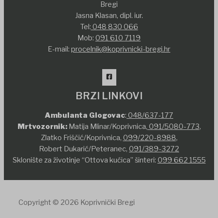
Bregi
Jasna Klasan, dipl. iur.
Tel:
048 830 066
Mob:
091 610 7119
E-mail:
procelnik@koprivnicki-bregi.hr
BRZI LINKOVI
Ambulanta Glogovac
:
048/637-177
Mrtvozornik:
Matija Mlinar/Koprivnica,
091/5080-773
,
Zlatko Friščić/Koprivnica,
099/220-8988
,
Robert Dukarić/Peteranec,
091/389-3272
Sklonište za životinje “Ottova kućica” šinteri:
099 662 1555
Copyright © 2026 Koprivnički Bregi