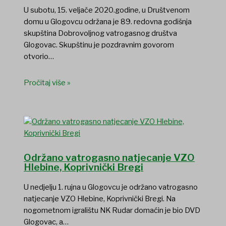
U subotu, 15. veljače 2020.godine, u Društvenom
domu u Glogovcu održana je 89. redovna godišnja
skupština Dobrovoljnog vatrogasnog društva
Glogovac. Skupštinu je pozdravnim govorom
otvorio…
Pročitaj više »
Održano vatrogasno natjecanje VZO
Hlebine, Koprivnički Bregi
U nedjelju 1. rujna u Glogovcu je održano vatrogasno
natjecanje VZO Hlebine, Koprivnički Bregi. Na
nogometnom igralištu NK Rudar domaćin je bio DVD
Glogovac, a…