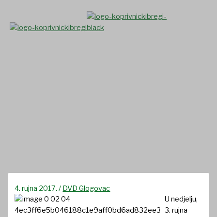
Skip
to
content
U Hlebinama održano
Općinsko vatrogasno
natjecanje VZO Hlebine-
Koprivnicki Bregi
4. rujna 2017.
/
DVD Glogovac
U nedjelju,
3. rujna