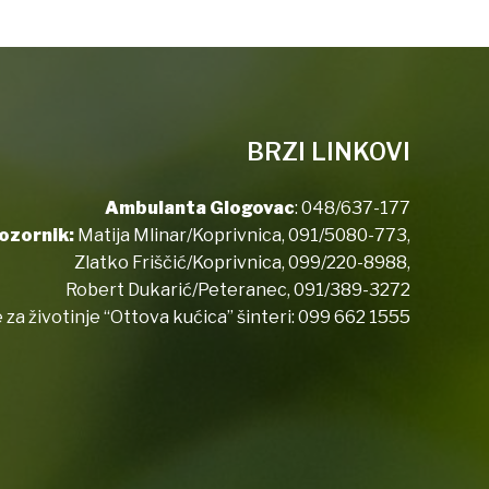
BRZI LINKOVI
Ambulanta Glogovac
:
048/637-177
ozornik:
Matija Mlinar/Koprivnica,
091/5080-773
,
Zlatko Friščić/Koprivnica,
099/220-8988
,
Robert Dukarić/Peteranec,
091/389-3272
 za životinje “Ottova kućica” šinteri:
099 662 1555