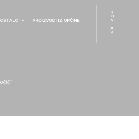
K
O
N
OSTALO
PROIZVODI IZ OPĆINE
T
A
K
T
točić“