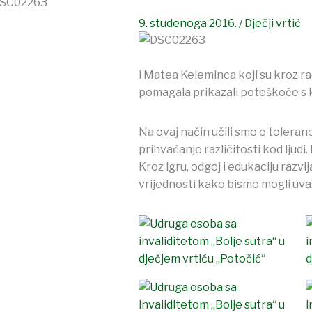
9. studenoga 2016.
/
Dječji vrtić
i Matea Keleminca koji su kroz ra
pomagala prikazali poteškoće s 
Na ovaj način učili smo o toleranc
prihvaćanje različitosti kod ljudi
Kroz igru, odgoj i edukaciju razvij
vrijednosti kako bismo mogli uvaž