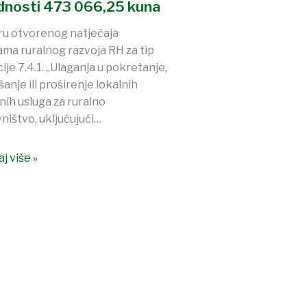
ednosti 473 066,25 kuna
ru otvorenog natječaja
ma ruralnog razvoja RH za tip
ije 7.4.1. „Ulaganja u pokretanje,
šanje ili proširenje lokalnih
nih usluga za ruralno
ništvo, uključujući…
j više »