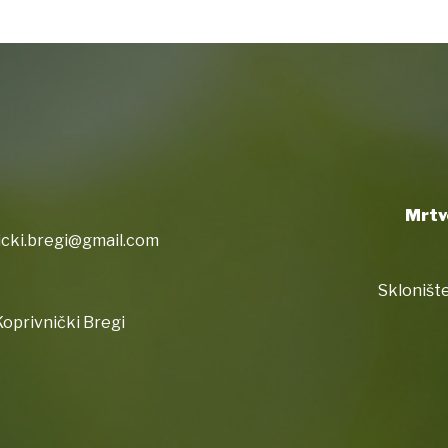
Mrtv
icki.bregi@gmail.com
Sklonište
oprivnički Bregi