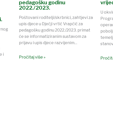
pedagošku godinu
vrij
2022./2023.
U okvi
Poštovani roditelji/skrbnici, zahtjevi za
.
Progra
upis djece u Dječji vrtić Vrapčić za
operac
vnog
pedagošku godinu 2022./2023. primat
pobolj
će se informatiziranim sustavom za
temelj
prijavu i upis djece razvijenim…
stanov
a
 i
Pročitaj više »
Pročita