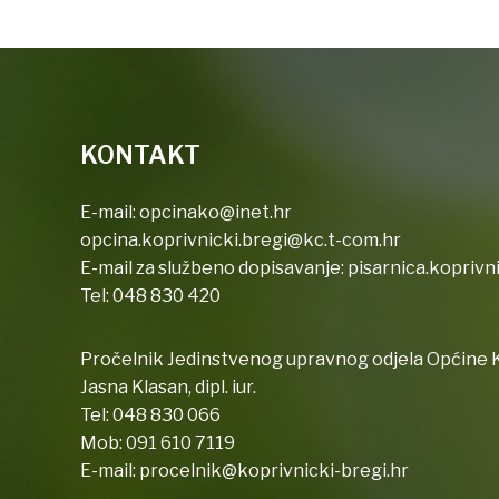
KONTAKT
E-mail:
opcinako@inet.hr
opcina.koprivnicki.bregi@kc.t-com.hr
E-mail za službeno dopisavanje:
pisarnica.koprivn
Tel:
048 830 420
Pročelnik Jedinstvenog upravnog odjela Općine K
Jasna Klasan, dipl. iur.
Tel:
048 830 066
Mob:
091 610 7119
E-mail:
procelnik@koprivnicki-bregi.hr