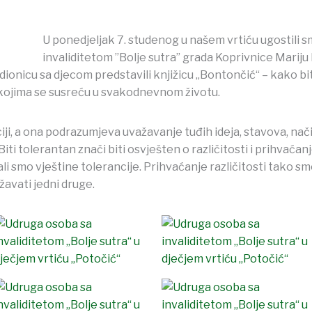
U ponedjeljak 7. studenog u našem vrtiću ugostili 
invaliditetom ”Bolje sutra” grada Koprivnice Mariju
dionicu sa djecom predstavili knjižicu „Bontončić“ – kako bit
kojima se susreću u svakodnevnom životu.
iji, a ona podrazumjeva uvažavanje tuđih ideja, stavova, nači
. Biti tolerantan znači biti osvješten o različitosti i prihva
ali smo vještine tolerancije. Prihvaćanje različitosti tako smo
avati jedni druge.