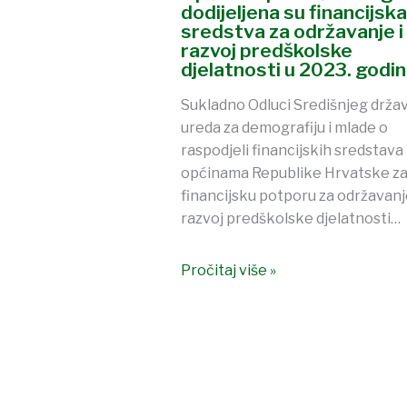
dodijeljena su financijska
sredstva za održavanje i
razvoj predškolske
djelatnosti u 2023. godini
Sukladno Odluci Središnjeg drža
ureda za demografiju i mlade o
raspodjeli financijskih sredstava
općinama Republike Hrvatske z
financijsku potporu za održavanje
razvoj predškolske djelatnosti…
Pročitaj više »