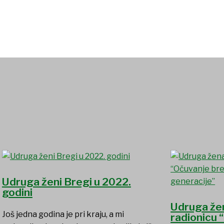
Udruga ženi Bregi u 2022.
godini
Udruga žen
Još jedna godina je pri kraju, a mi
radionicu 