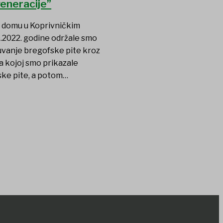
generacije”
 domu u Koprivničkim
.2022. godine održale smo
uvanje bregofske pite kroz
a kojoj smo prikazale
ske pite, a potom…