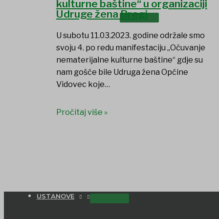
kulturne baštine“ u organizaciji
Udruge žena Bregi
UDRUGE I DRUŠTVA
U subotu 11.03.2023. godine održale smo
svoju 4. po redu manifestaciju „Očuvanje
nematerijalne kulturne baštine“ gdje su
nam gošće bile Udruga žena Općine
Vidovec koje…
Pročitaj više »
USTANOVE