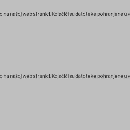
o na našoj web stranici. Kolačići su datoteke pohranjene u 
o na našoj web stranici. Kolačići su datoteke pohranjene u 
et
betpark
casibom
favorisen
matbet
Jojobet
iptv satın al
bet