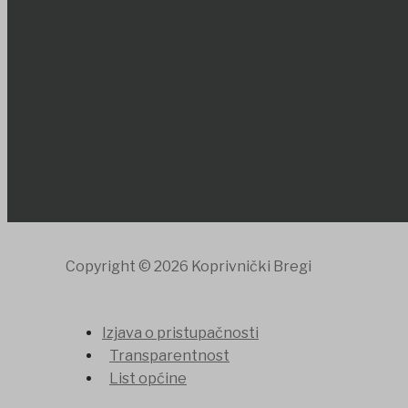
Copyright © 2026 Koprivnički Bregi
Izjava o pristupačnosti
Transparentnost
List općine