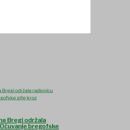
a Bregi održala
“Očuvanje bregofske