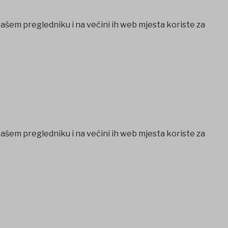
vašem pregledniku i na većini ih web mjesta koriste za
vašem pregledniku i na većini ih web mjesta koriste za
cio
Casibom
Ankara escort
Ankara escort
Jojobet Giriş
Jojobe