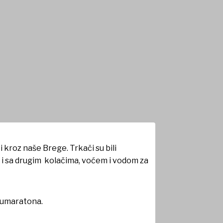
 polumaratona
i kroz naše Brege. Trkači su bili
i i sa drugim kolačima, voćem i vodom za
olumaratona.