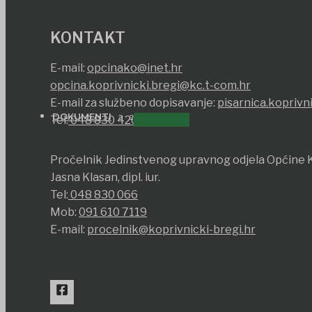
KONTAKT
E-mail:
opcinako@inet.hr
opcina.koprivnicki.bregi@kc.t-com.hr
E-mail za službeno dopisavanje:
pisarnica.koprivn
DOKUMENTI
Tel:
048 830 420
Pročelnik Jedinstvenog upravnog odjela Općine K
Jasna Klasan, dipl. iur.
Tel:
048 830 066
Mob:
091 610 7119
E-mail:
procelnik@koprivnicki-bregi.hr