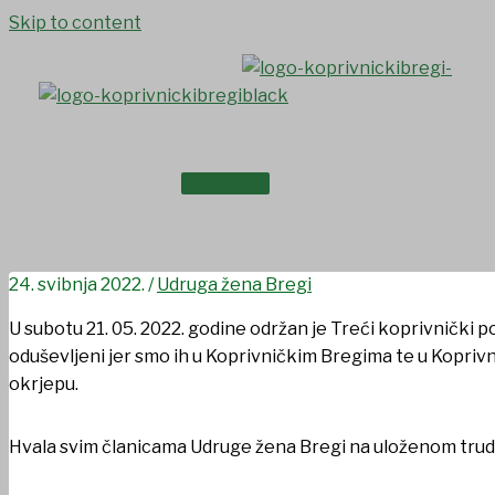
Skip to content
NASLOVNICA
Udruga žena Bregi dočekala
O NAMA
24. svibnja 2022.
/
Udruga žena Bregi
U subotu 21. 05. 2022. godine održan je Treći koprivnički po
oduševljeni jer smo ih u Koprivničkim Bregima te u Kopriv
okrjepu.
Hvala svim članicama Udruge žena Bregi na uloženom trud