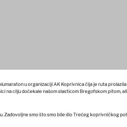
 trkače Trećeg koprivničkog
lumaraton u organizaciji AK Koprivnica čija je ruta prolazila 
nici na cilju dočekale našom slasticom Bregofskom pitom, al
u. Zadovoljne smo što smo bile dio Trećeg koprivničkog p