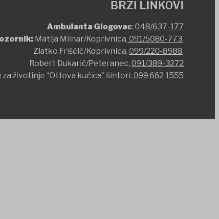
BRZI LINKOVI
Ambulanta Glogovac
:
048/637-177
ozornik:
Matija Mlinar/Koprivnica,
091/5080-773
,
Zlatko Friščić/Koprivnica,
099/220-8988
,
Robert Dukarić/Peteranec,
091/389-3272
 za životinje “Ottova kućica” šinteri:
099 662 1555