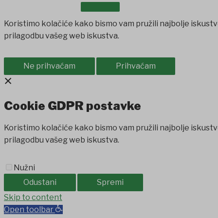
OSTALO
Koristimo kolačiće kako bismo vam pružili najbolje iskustv
prilagodbu vašeg web iskustva.
Ne prihvaćam
Prihvaćam
×
Cookie GDPR postavke
Koristimo kolačiće kako bismo vam pružili najbolje iskustv
prilagodbu vašeg web iskustva.
Nužni
Odustani
Spremi
jobet
Skip to content
holiganbet
Holiganbet
Holiganbet
jojobet
grandpashab
Open toolbar