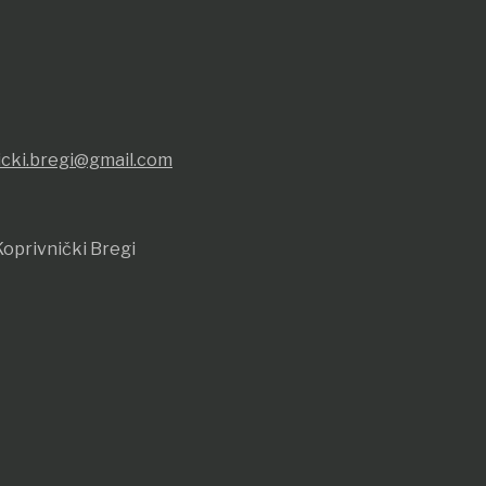
icki.bregi@gmail.com
oprivnički Bregi