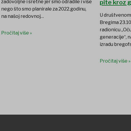
pite kroz 
zadovoljne i sretne jer smo odradile i više
nego što smo planirale za 2022.godinu,
U društvenom
na našoj redovnoj…
Bregima 23.10
radionicu „Oč
Pročitaj više »
generacije“, n
izradu bregof
Pročitaj više »