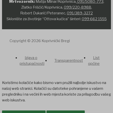
Mrtvozornik:
Matija Mlinar/Koprivnica,
091/5080-773
,
Zlatko Friščić/Koprivnica,
099/220-8988
,
Robert Dukarić/Peteranec,
091/389-3272
Sklonište za životinje “Ottova kućica” šinteri:
099 662 1555
Copyright © 2026 Koprivnički Bregi
Izjava o
List
Transparentnost
pristupačnosti
općine
Koristimo kolačiće kako bismo vam pružili najbolje iskustvo na
našoj web stranici. Kolačići su datoteke pohranjene u vašem
pregledniku i na većini ih web mjesta koriste za prilagodbu vašeg
web iskustva.