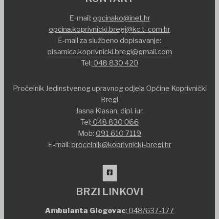
E-mail:
opcinako@inet.hr
opcina.koprivnicki.bregi@kc.t-com.hr
E-mail za službeno dopisavanje:
pisarnica.koprivnicki.bregi@gmail.com
Tel:
048 830 420
Pročelnik Jedinstvenog upravnog odjela Općine Koprivnički
Bregi
Jasna Klasan, dipl. iur.
Tel:
048 830 066
Mob:
091 610 7119
E-mail:
procelnik@koprivnicki-bregi.hr
BRZI LINKOVI
Ambulanta Glogovac
:
048/637-177