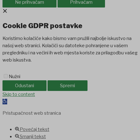
Ne prihvaćam
Prihvaćam
×
Cookie GDPR postavke
Koristimo kolačiće kako bismo vam pružili najbolje iskustvo na
našoj web stranici. Kolačići su datoteke pohranjene u vašem
pregledniku i na većini ih web mjesta koriste za prilagodbu vašeg
web iskustva.
Nužni
Odustani
Spremi
Skip to content
Open
toolbar
Pristupačnost web stranica
Povećaj tekst
Smanji tekst