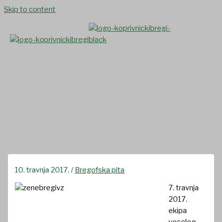
Skip to content
Udruga žena Bregi na
kongresu pekarstva u hotelu
Turist u Varaždinu
10. travnja 2017.
/
Bregofska pita
7. travnja
2017.
ekipa