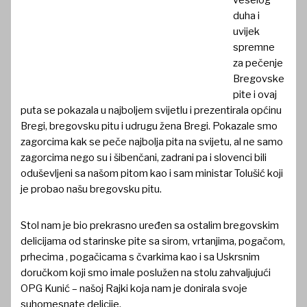
veselog
duha i
uvijek
spremne
za pečenje
Bregovske
pite i ovaj
puta se pokazala u najboljem svijetlu i prezentirala općinu
Bregi, bregovsku pitu i udrugu žena Bregi. Pokazale smo
zagorcima kak se peče najbolja pita na svijetu, al ne samo
zagorcima nego su i šibenčani, zadrani pa i slovenci bili
oduševljeni sa našom pitom kao i sam ministar Tolušić koji
je probao našu bregovsku pitu.
Stol nam je bio prekrasno uređen sa ostalim bregovskim
delicijama od starinske pite sa sirom, vrtanjima, pogačom,
prhecima , pogačicama s čvarkima kao i sa Uskrsnim
doručkom koji smo imale poslužen na stolu zahvaljujući
OPG Kunić – našoj Rajki koja nam je donirala svoje
suhomesnate delicije.