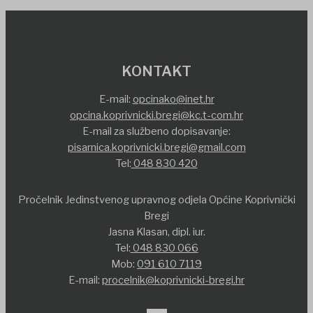
KONTAKT
E-mail:
opcinako@inet.hr
opcina.koprivnicki.bregi@kc.t-com.hr
E-mail za službeno dopisavanje:
pisarnica.koprivnicki.bregi@gmail.com
Tel:
048 830 420
Pročelnik Jedinstvenog upravnog odjela Općine Koprivnički
Bregi
Jasna Klasan, dipl. iur.
Tel:
048 830 066
Mob:
091 610 7119
E-mail:
procelnik@koprivnicki-bregi.hr