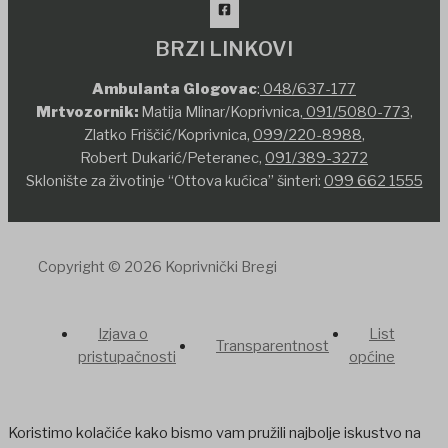
BRZI LINKOVI
Ambulanta Glogovac
:
048/637-177
Mrtvozornik:
Matija Mlinar/Koprivnica,
091/5080-773
,
Zlatko Friščić/Koprivnica,
099/220-8988
,
Robert Dukarić/Peteranec,
091/389-3272
Sklonište za životinje “Ottova kućica” šinteri:
099 662 1555
Copyright © 2026 Koprivnički Bregi
Izjava o
List
Transparentnost
pristupačnosti
općine
Koristimo kolačiće kako bismo vam pružili najbolje iskustvo na