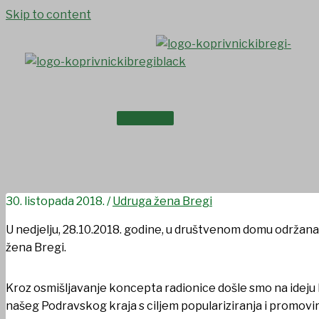
Skip to content
NASLOVNICA
Udruga žena Bregi organizir
O NAMA
baštine Podravskog kraja”
30. listopada 2018.
/
Udruga žena Bregi
U nedjelju, 28.10.2018. godine, u društvenom domu održana
žena Bregi.
Kroz osmišljavanje koncepta radionice došle smo na ideju
našeg Podravskog kraja s ciljem populariziranja i promovi