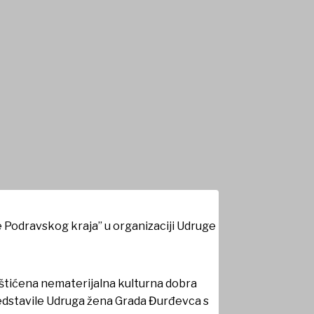
terijalne kulturne
e Podravskog kraja” u organizaciji Udruge
aštićena nematerijalna kulturna dobra
redstavile Udruga žena Grada Đurđevca s