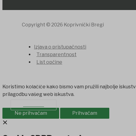
Copyright © 2026 Koprivnički Bregi
Izjava o pristupačnosti
Transparentnost
List općine
PROIZVODI IZ OPĆINE
Koristimo kolačiće kako bismo vam pružili najbolje iskustv
SAVJET MLADIH
prilagodbu vašeg web iskustva.
KONTAKT
Ne prihvaćam
Prihvaćam
×