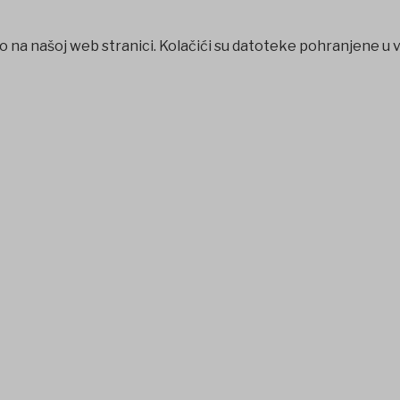
o na našoj web stranici. Kolačići su datoteke pohranjene u 
nkara escort
Ankara escort
Jojobet Giriş
Jojobet Giriş
betgo