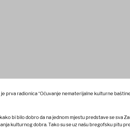
ala radionicu “Očuvanje nema
 je prva radionica “Očuvanje nematerijalne kulturne baštin
 kako bi bilo dobro da na jednom mjestu predstave se sva Z
ranja kulturnog dobra. Tako su se uz našu bregofsku pitu p