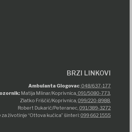
BRZI LINKOVI
Ambulanta Glogovac
:
048/637-177
ozornik:
Matija Mlinar/Koprivnica,
091/5080-773
,
Zlatko Friščić/Koprivnica,
099/220-8988
,
Robert Dukarić/Peteranec,
091/389-3272
 za životinje “Ottova kućica” šinteri:
099 662 1555