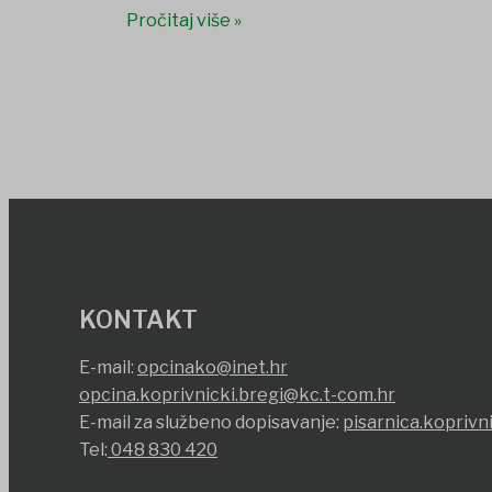
Pročitaj više »
KONTAKT
E-mail:
opcinako@inet.hr
opcina.koprivnicki.bregi@kc.t-com.hr
E-mail za službeno dopisavanje:
pisarnica.koprivn
Tel:
048 830 420