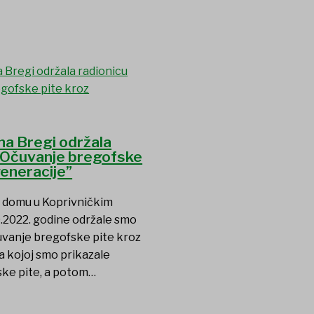
a Bregi održala
“Očuvanje bregofske
generacije”
 domu u Koprivničkim
.2022. godine održale smo
uvanje bregofske pite kroz
a kojoj smo prikazale
ske pite, a potom…