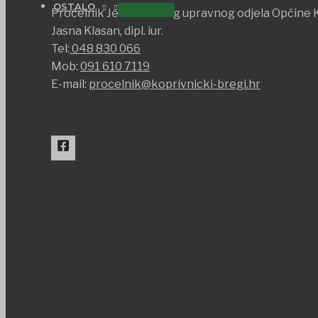
OSTALO
Pročelnik Jedinstvenog upravnog odjela Općine K
Jasna Klasan, dipl. iur.
Tel:
048 830 066
Mob:
091 610 7119
E-mail:
procelnik@koprivnicki-bregi.hr