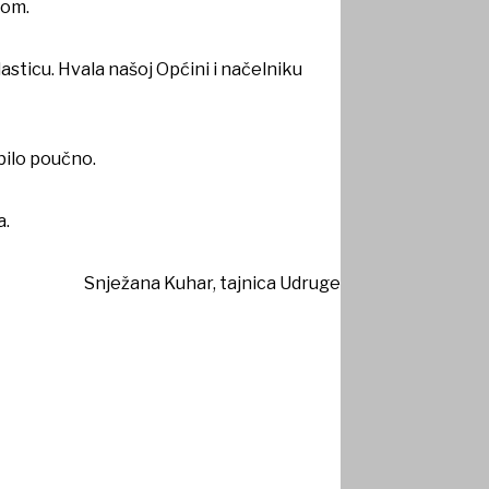
zom.
sticu. Hvala našoj Općini i načelniku
bilo poučno.
a.
Snježana Kuhar, tajnica Udruge