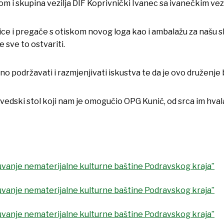
m i skupina vezilja DIF Koprivnički Ivanec sa ivanečkim ve
e i pregače s otiskom novog loga kao i ambalažu za našu sla
e sve to ostvariti.
o podržavati i razmjenjivati iskustva te da je ovo druženje 
z švedski stol koji nam je omogućio OPG Kunić, od srca im hval