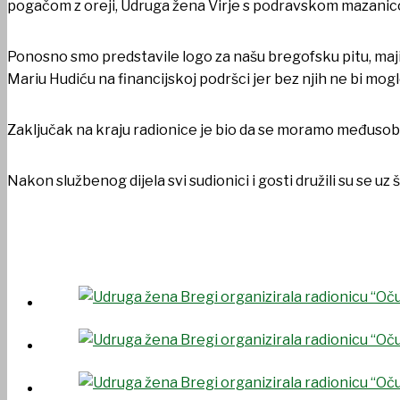
pogačom z oreji, Udruga žena Virje s podravskom mazanico
Ponosno smo predstavile logo za našu bregofsku pitu, majic
Mariu Hudiću na financijskoj podršci jer bez njih ne bi mogl
Zaključak na kraju radionice je bio da se moramo međusobn
Nakon službenog dijela svi sudionici i gosti družili su se u