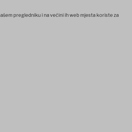
vašem pregledniku i na većini ih web mjesta koriste za
o giriş
betcio
Escortes Belgique