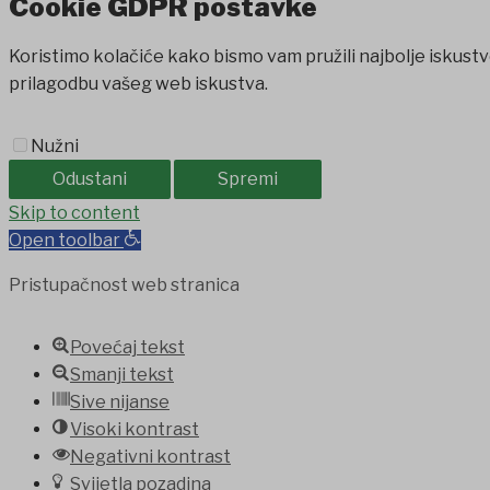
Cookie GDPR postavke
Koristimo kolačiće kako bismo vam pružili najbolje iskustv
prilagodbu vašeg web iskustva.
Nužni
Odustani
Spremi
asibom
Skip to content
favorisen
matbet
iptv satın al
betcio
Grandpashabet
A
Open toolbar
Pristupačnost web stranica
Povećaj tekst
Smanji tekst
Sive nijanse
Visoki kontrast
Negativni kontrast
Svijetla pozadina