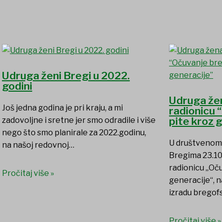
Udruga ženi Bregi u 2022.
godini
Udruga žen
Još jedna godina je pri kraju, a mi
radionicu 
pite kroz 
zadovoljne i sretne jer smo odradile i više
nego što smo planirale za 2022.godinu,
U društvenom
na našoj redovnoj…
Bregima 23.10
radionicu „Oč
Pročitaj više »
generacije“, n
izradu bregof
Pročitaj više »