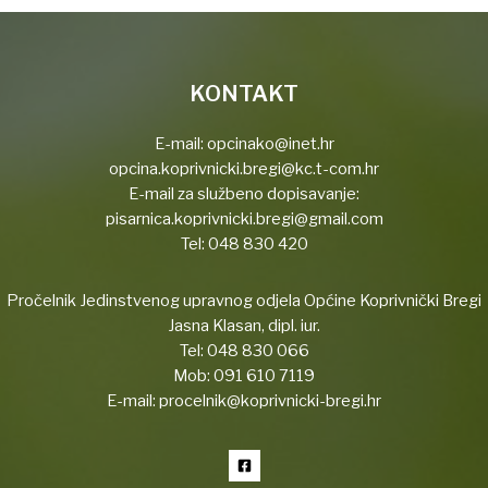
KONTAKT
E-mail:
opcinako@inet.hr
opcina.koprivnicki.bregi@kc.t-com.hr
E-mail za službeno dopisavanje:
pisarnica.koprivnicki.bregi@gmail.com
Tel:
048 830 420
Pročelnik Jedinstvenog upravnog odjela Općine Koprivnički Bregi
Jasna Klasan, dipl. iur.
Tel:
048 830 066
Mob:
091 610 7119
E-mail:
procelnik@koprivnicki-bregi.hr