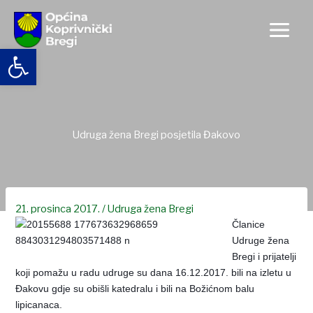
Skip
to
content
Open toolbar
Udruga žena Bregi posjetila Đakovo
21. prosinca 2017.
/
Udruga žena Bregi
Članice
Udruge žena
Bregi i prijatelji
koji pomažu u radu udruge su dana 16.12.2017. bili na izletu u
Đakovu gdje su obišli katedralu i bili na Božićnom balu
lipicanaca.