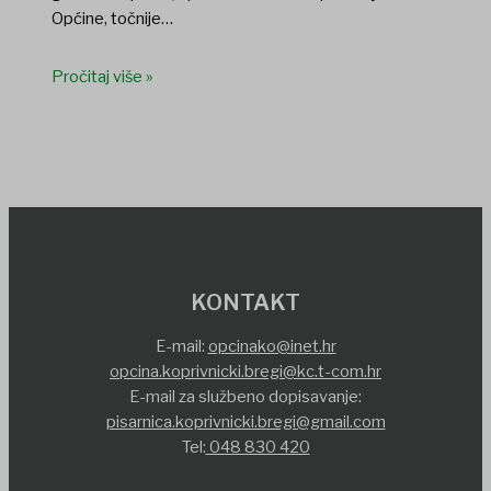
Općine, točnije…
Pročitaj više »
KONTAKT
E-mail:
opcinako@inet.hr
opcina.koprivnicki.bregi@kc.t-com.hr
E-mail za službeno dopisavanje:
pisarnica.koprivnicki.bregi@gmail.com
Tel:
048 830 420