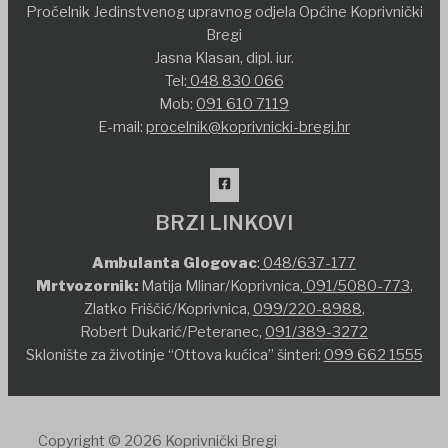
Pročelnik Jedinstvenog upravnog odjela Općine Koprivnički
Bregi
Jasna Klasan, dipl. iur.
Tel:
048 830 066
Mob:
091 610 7119
E-mail:
procelnik@koprivnicki-bregi.hr
BRZI LINKOVI
Ambulanta Glogovac
:
048/637-177
Mrtvozornik:
Matija Mlinar/Koprivnica,
091/5080-773
,
Zlatko Friščić/Koprivnica,
099/220-8988
,
Robert Dukarić/Peteranec,
091/389-3272
Sklonište za životinje “Ottova kućica” šinteri:
099 662 1555
Copyright © 2026 Koprivnički Bregi