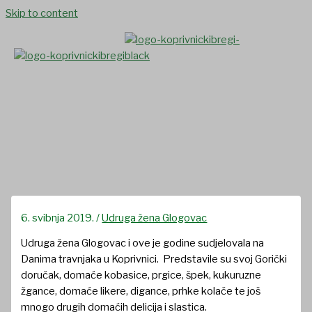
Skip to content
Udruga žena Glogovac na
Danima travnjaka u Koprivnici
6. svibnja 2019.
/
Udruga žena Glogovac
Udruga žena Glogovac i ove je godine sudjelovala na
Danima travnjaka u Koprivnici. Predstavile su svoj Gorički
doručak, domaće kobasice, prgice, špek, kukuruzne
žgance, domaće likere, digance, prhke kolače te još
mnogo drugih domaćih delicija i slastica.