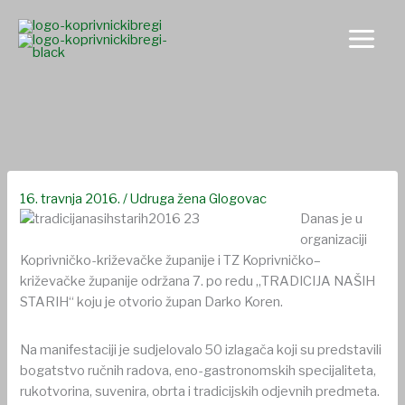
Skip
to
content
Udruga žena Glogovac predstavila se na Tradiciji naših starih
16. travnja 2016.
/
Udruga žena Glogovac
Danas je u
organizaciji
Koprivničko-križevačke županije i TZ Koprivničko–
križevačke županije održana 7. po redu „TRADICIJA NAŠIH
STARIH“ koju je otvorio župan Darko Koren.
Na manifestaciji je sudjelovalo 50 izlagača koji su predstavili
bogatstvo ručnih radova, eno-gastronomskih specijaliteta,
rukotvorina, suvenira, obrta i tradicijskih odjevnih predmeta.