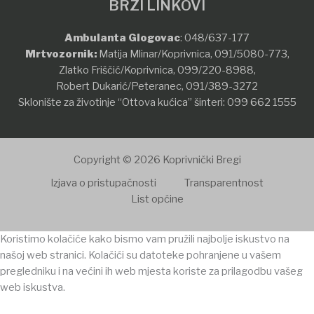
BRZI LINKOVI
Ambulanta Glogovac
:
048/637-177
Mrtvozornik:
Matija Mlinar/Koprivnica,
091/5080-773
,
Zlatko Friščić/Koprivnica,
099/220-8988
,
Robert Dukarić/Peteranec,
091/389-3272
Sklonište za životinje “Ottova kućica” šinteri:
099 662 1555
Copyright © 2026 Koprivnički Bregi
Izjava o pristupačnosti
Transparentnost
List općine
Koristimo kolačiće kako bismo vam pružili najbolje iskustvo na
našoj web stranici. Kolačići su datoteke pohranjene u vašem
pregledniku i na većini ih web mjesta koriste za prilagodbu vašeg
web iskustva.