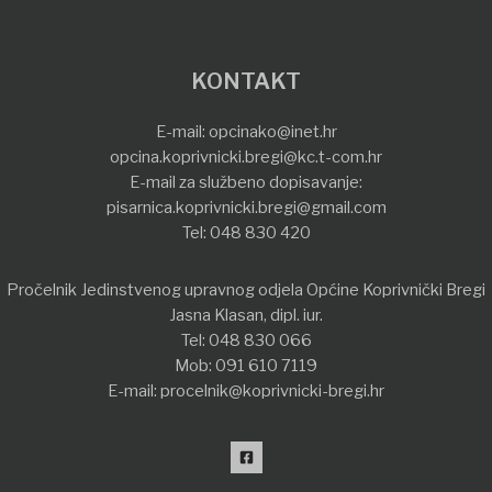
KONTAKT
E-mail:
opcinako@inet.hr
opcina.koprivnicki.bregi@kc.t-com.hr
E-mail za službeno dopisavanje:
pisarnica.koprivnicki.bregi@gmail.com
Tel:
048 830 420
Pročelnik Jedinstvenog upravnog odjela Općine Koprivnički Bregi
Jasna Klasan, dipl. iur.
Tel:
048 830 066
Mob:
091 610 7119
E-mail:
procelnik@koprivnicki-bregi.hr