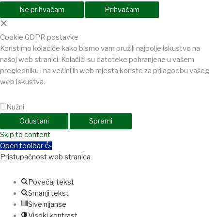
Ne prihvaćam
Prihvaćam
×
Cookie GDPR postavke
Koristimo kolačiće kako bismo vam pružili najbolje iskustvo na
našoj web stranici. Kolačići su datoteke pohranjene u vašem
pregledniku i na većini ih web mjesta koriste za prilagodbu vašeg
web iskustva.
Nužni
Odustani
Spremi
bom
Skip to content
favorisen
matbet
iptv satın al
betcio
Grandpashabet
Ankara esco
Open toolbar
Pristupačnost web stranica
Povećaj tekst
Smanji tekst
Sive nijanse
Visoki kontrast