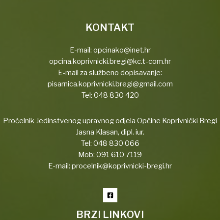
KONTAKT
E-mail:
opcinako@inet.hr
opcina.koprivnicki.bregi@kc.t-com.hr
E-mail za službeno dopisavanje:
pisarnica.koprivnicki.bregi@gmail.com
Tel:
048 830 420
Pročelnik Jedinstvenog upravnog odjela Općine Koprivnički Bregi
Jasna Klasan, dipl. iur.
Tel:
048 830 066
Mob:
091 610 7119
E-mail:
procelnik@koprivnicki-bregi.hr
BRZI LINKOVI