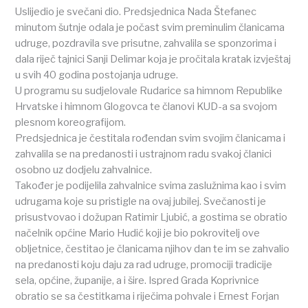
Uslijedio je svečani dio. Predsjednica Nada Štefanec
minutom šutnje odala je počast svim preminulim članicama
udruge, pozdravila sve prisutne, zahvalila se sponzorima i
dala riječ tajnici Sanji Delimar koja je pročitala kratak izvještaj
u svih 40 godina postojanja udruge.
U programu su sudjelovale Rudarice sa himnom Republike
Hrvatske i himnom Glogovca te članovi KUD-a sa svojom
plesnom koreografijom.
Predsjednica je čestitala rođendan svim svojim članicama i
zahvalila se na predanosti i ustrajnom radu svakoj članici
osobno uz dodjelu zahvalnice.
Također je podijelila zahvalnice svima zaslužnima kao i svim
udrugama koje su pristigle na ovaj jubilej. Svečanosti je
prisustvovao i dožupan Ratimir Ljubić, a gostima se obratio
načelnik općine Mario Hudić koji je bio pokrovitelj ove
obljetnice, čestitao je članicama njihov dan te im se zahvalio
na predanosti koju daju za rad udruge, promociji tradicije
sela, općine, županije, a i šire. Ispred Grada Koprivnice
obratio se sa čestitkama i riječima pohvale i Ernest Forjan