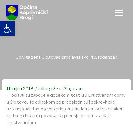
Skip
to
content
Open toolbar
Udruga žena Glogovac proslavila svoj 40. rođendan
11. rujna 2018.
/
Udruga žena Glogovac
Proslavu su započele dočekom gostiju u Društvenom domu
u Glogovcu te odlaskom po predsjednicu i pokrovitelja
njezinoj kući. Tamo je bio pripremljen domjenak te se nakon
kratkog druženja povorka sa predsjednicom vratila u
Društveni dom.