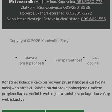
Mrtvozornik:
Matija Mlinar/Koprivnica,
091/5080-773
,
Zlatko Friščić/Koprivnica,
099/220-8988
,
Robert Dukarić/Peteranec,
091/389-3272
Sklonište za životinje “Ottova kućica” šinteri:
099 662 1555
Copyright © 2026 Koprivnički Bregi
Izjava o
List
Transparentnost
pristupačnosti
općine
Koristimo kolačiće kako bismo vam pružili najbolje iskustvo na
našoj web stranici. Kolačići su datoteke pohranjene u vašem
pregledniku i na većini ih web mjesta koriste za prilagodbu vašeg
web iskustva.