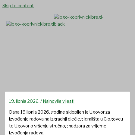
Skip to content
Ugovoren izvođač radova za
projekat „Izgradnja dječjeg
igrališta u Glogovcu“
19. lipnja 2026.
/
Najnovije vijesti
Dana 19.lipnja 2026. godine sklopljen je Ugovor za
izvođenje radova na izgradnji dječjeg igrališta u Glogovcu
te Ugovor o vršenju stručnog nadzora za vrijeme
izvođenja radova.