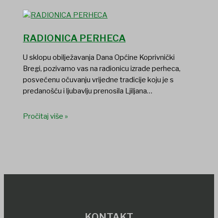
RADIONICA PERHECA
U sklopu obilježavanja Dana Općine Koprivnički
Bregi, pozivamo vas na radionicu izrade perheca,
posvećenu očuvanju vrijedne tradicije koju je s
predanošću i ljubavlju prenosila Ljiljana…
Pročitaj više »
KONTAKT