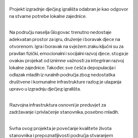
Projekt izgradnje dječjeg igrališta odabran je kao odgovor
na stvarne potrebe lokalne zajednice.
Na području naselja Glogovac trenutno nedostaje
adekvatan prostor za igru, druženje i boravak djece na
otvorenom. Igra i boravak na svježem zraku ključni su za
pravilan fizički, emocionalni i socijalni razvoj djece, stoga je
ovakav projekat od iznimne važnosti za integriran razvoj
lokalne zajednice. Također, sve češća depopulacija i
odlazak mladih iz ruralnih područja zbog nedostatka
društvene i komunalne infrastrukture razlog je ulaganja
upravo u izgradnju dječjeg igrališta.
Razvojna infrastruktura osnovni je preduvjet za
zadržavanje i privlačenje stanovnika, posebno mladih.
Svrha ovog projekta je povećanje kvalitete života
stanovnika i prepoznatljivosti područja stvaranjem