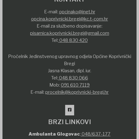
E-mail:
opcinako@inet.hr
opcina.koprivnicki.bregi@kc.t-com.hr
E-mail za službeno dopisavanje:
pisarnica.koprivnicki.bregi@gmail.com
Tel:
048 830 420
Pročelnik Jedinstvenog upravnog odjela Općine Koprivnički
Bregi
Jasna Klasan, dipl. iur.
Tel:
048 830 066
Mob:
091 610 7119
E-mail:
procelnik@koprivnicki-bregi.hr
BRZI LINKOVI
Ambulanta Glogovac
:
048/637-177