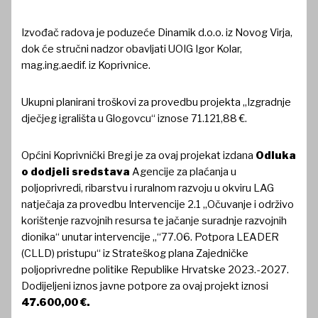
Izvođač radova je poduzeće Dinamik d.o.o. iz Novog Virja,
dok će stručni nadzor obavljati UOIG Igor Kolar,
mag.ing.aedif. iz Koprivnice.
Ukupni planirani troškovi za provedbu projekta „Izgradnje
dječjeg igrališta u Glogovcu“ iznose 71.121,88 €.
Općini Koprivnički Bregi je za ovaj projekat izdana
Odluka
o dodjeli sredstava
Agencije za plaćanja u
poljoprivredi, ribarstvu i ruralnom razvoju u okviru LAG
natječaja za provedbu Intervencije 2.1 „Očuvanje i održivo
korištenje razvojnih resursa te jačanje suradnje razvojnih
dionika“ unutar intervencije „“77.06. Potpora LEADER
(CLLD) pristupu“ iz Strateškog plana Zajedničke
poljoprivredne politike Republike Hrvatske 2023.-2027.
Dodijeljeni iznos javne potpore za ovaj projekt iznosi
47.600,00 €.