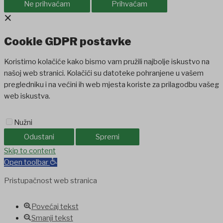
Ne prihvaćam
Prihvaćam
×
Cookie GDPR postavke
Koristimo kolačiće kako bismo vam pružili najbolje iskustvo na
našoj web stranici. Kolačići su datoteke pohranjene u vašem
pregledniku i na većini ih web mjesta koriste za prilagodbu vašeg
web iskustva.
Nužni
Odustani
Spremi
Skip to content
Open toolbar
Pristupačnost web stranica
Povećaj tekst
Smanji tekst