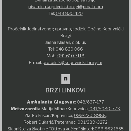
E-mail za službeno dopisavanje:
pisarnica.koprivnicki.bregi@gmail.com
Tel:
048 830 420
Pročelnik Jedinstvenog upravnog odjela Općine Koprivnički
Bregi
Jasna Klasan, dipl. iur.
Tel:
048 830 066
Mob:
091 610 7119
E-mail:
procelnik@koprivnicki-bregi.hr
BRZI LINKOVI
Ambulanta Glogovac
:
048/637-177
Mrtvozornik:
Matija Mlinar/Koprivnica,
091/5080-773
,
Zlatko Friščić/Koprivnica,
099/220-8988
,
Robert Dukarić/Peteranec,
091/389-3272
Sklonište za životinje “Ottova kućica” šinteri:
099 662 1555