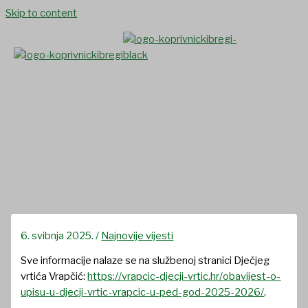
Skip to content
Upis djece u Dječji Vrtić
Vrapčić u pedagoškoj godini
2025./26.
6. svibnja 2025.
/
Najnovije vijesti
Sve informacije nalaze se na službenoj stranici Dječjeg
vrtića Vrapčić:
https://vrapcic-djecji-vrtic.hr/obavijest-o-
upisu-u-djecji-vrtic-vrapcic-u-ped-god-2025-2026/
.