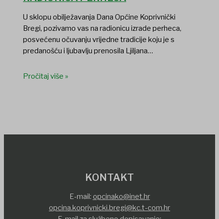
U sklopu obilježavanja Dana Općine Koprivnički
Bregi, pozivamo vas na radionicu izrade perheca,
posvećenu očuvanju vrijedne tradicije koju je s
predanošću i ljubavlju prenosila Ljiljana…
Pročitaj više »
KONTAKT
E-mail:
opcinako@inet.hr
opcina.koprivnicki.bregi@kc.t-com.hr