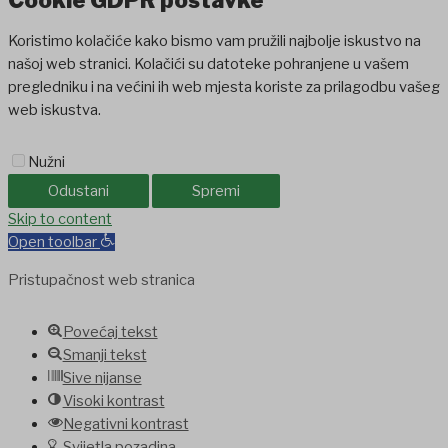
Cookie GDPR postavke
Koristimo kolačiće kako bismo vam pružili najbolje iskustvo na
našoj web stranici. Kolačići su datoteke pohranjene u vašem
pregledniku i na većini ih web mjesta koriste za prilagodbu vašeg
web iskustva.
Nužni
Odustani
Spremi
ashabet
Skip to content
jojobet
holiganbet
Casinolevant
Casinolevant
holiganbet
Hol
Open toolbar
Pristupačnost web stranica
Povećaj tekst
Smanji tekst
Sive nijanse
Visoki kontrast
Negativni kontrast
Svijetla pozadina