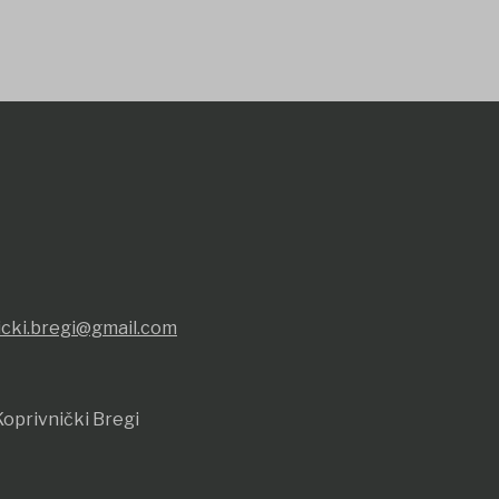
icki.bregi@gmail.com
oprivnički Bregi