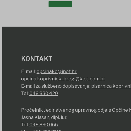
OSTALO
KONTAKT
E-mail:
opcinako@inet.hr
opcina.koprivnicki.bregi@kc.t-com.hr
E-mail za službeno dopisavanje:
pisarnica.koprivn
Tel:
048 830 420
Pročelnik Jedinstvenog upravnog odjela Općine K
Jasna Klasan, dipl. iur.
Tel:
048 830 066