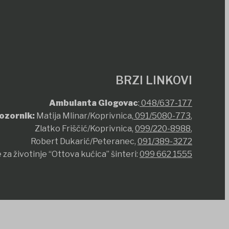
BRZI LINKOVI
Ambulanta Glogovac
:
048/637-177
ozornik:
Matija Mlinar/Koprivnica,
091/5080-773
,
Zlatko Friščić/Koprivnica,
099/220-8988
,
Robert Dukarić/Peteranec,
091/389-3272
 za životinje “Ottova kućica” šinteri:
099 662 1555