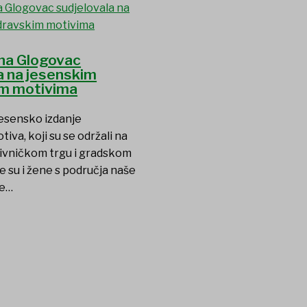
na Glogovac
a na jesenskim
m motivima
esensko izdanje
iva, koji su se održali na
ivničkom trgu i gradskom
le su i žene s područja naše
je…