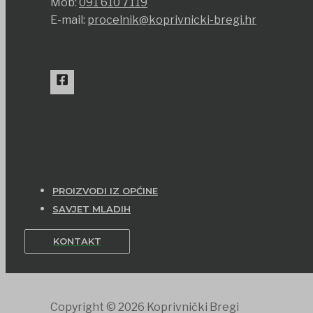
Mob:
091 610 7119
E-mail:
procelnik@koprivnicki-bregi.hr
PROIZVODI IZ OPĆINE
SAVJET MLADIH
KONTAKT
Copyright © 2026 Koprivnički Bregi