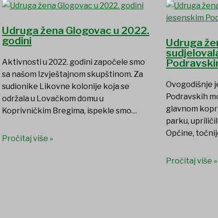
Udruga žena Glogovac u 2022.
godini
Udruga že
sudjeloval
Podravski
Aktivnosti u 2022. godini započele smo
sa našom Izvještajnom skupštinom. Za
Ovogodišnje j
sudionike Likovne kolonije koja se
Podravskih mot
održala u Lovačkom domu u
glavnom kopr
Koprivničkim Bregima, ispekle smo…
parku, upriliči
Općine, točni
Pročitaj više »
Pročitaj više »