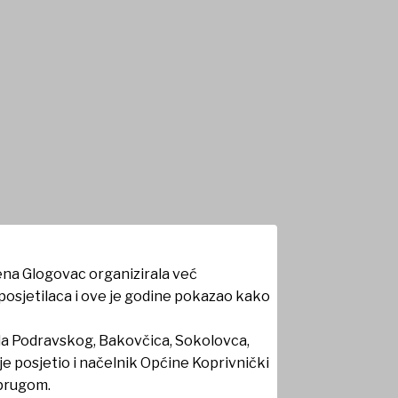
ena Glogovac organizirala već
 posjetilaca i ove je godine pokazao kako
rada Podravskog, Bakovčica, Sokolovca,
 je posjetio i načelnik Općine Koprivnički
uprugom.