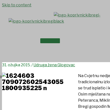
Skip to content
NASLOVNICA
Uskrsna izložba
O NAMA
31. ožujka 2015.
/
Udruga žena Glogovac
Na Cvjetnu nedje
tradicionalnu izl
se trud isplatio i
Osim mještana na 
Peteranca, Miklin
Bregi gospodin Ma