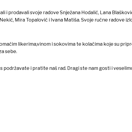
agali i prodavali svoje radove Snježana Hodalić, Lana Blaškovi
Nekić, Mira Topalović i Ivana Matiša. Svoje ručne radove izlo
omaćim likerima,vinom i sokovima te kolačima koje su pripr
za sebe.
nas podržavate i pratite naš rad. Dragi ste nam gosti i vese