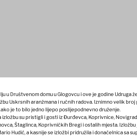
lju u Društvenom domu u Glogovcu i ove je godine Udruga ž
ožbu Uskrsnih aranžmana i ručnih radova. Iznimno velik broj
 kako je to bilo jedno lijepo poslijepodnevno druženje.
izložbu su pristigli i gosti iz Đurđevca, Koprivnice, Novig
ovca, Štaglinca, Koprivničkih Bregi i ostalih mjesta. Izložbu
rio Hudić, a kasnije se izložbi pridružila i donačelnica sa s