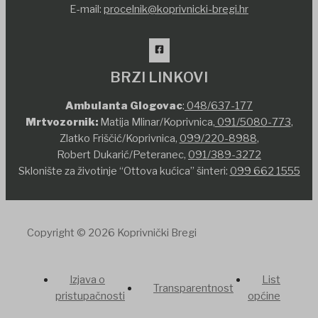
E-mail:
procelnik@koprivnicki-bregi.hr
BRZI LINKOVI
Ambulanta Glogovac
:
048/637-177
Mrtvozornik:
Matija Mlinar/Koprivnica,
091/5080-773
,
Zlatko Friščić/Koprivnica,
099/220-8988
,
Robert Dukarić/Peteranec,
091/389-3272
Sklonište za životinje “Ottova kućica” šinteri:
099 662 1555
Copyright © 2026 Koprivnički Bregi
Izjava o
List
Transparentnost
pristupačnosti
općine