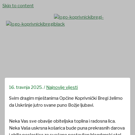
Skip to content
Uskršnja čestitka
16. travnja 2025.
/
Najnovije vijesti
Svim dragim mještanima Općine Koprivnički Bregi želimo
da Uskršnje jutro svane puno Božje ljubavi.
Neka Vas sve obavije obiteljska toplina i radosna lica.
Neka Vaša uskrsna košarica bude puna prekrasnih darova
i obilja poslastica za svečano postavljen blagdanski stol.