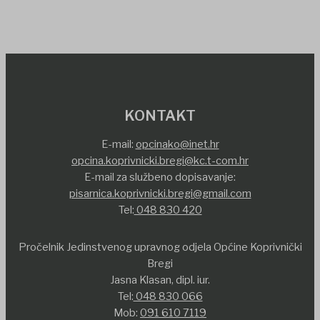
KONTAKT
E-mail:
opcinako@inet.hr
opcina.koprivnicki.bregi@kc.t-com.hr
E-mail za službeno dopisavanje:
pisarnica.koprivnicki.bregi@gmail.com
Tel:
048 830 420
Pročelnik Jedinstvenog upravnog odjela Općine Koprivnički
Bregi
Jasna Klasan, dipl. iur.
Tel:
048 830 066
Mob:
091 610 7119