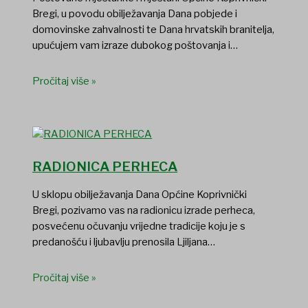
Bregi, u povodu obilježavanja Dana pobjede i
domovinske zahvalnosti te Dana hrvatskih branitelja,
upućujem vam izraze dubokog poštovanja i…
Pročitaj više »
RADIONICA PERHECA
U sklopu obilježavanja Dana Općine Koprivnički
Bregi, pozivamo vas na radionicu izrade perheca,
posvećenu očuvanju vrijedne tradicije koju je s
predanošću i ljubavlju prenosila Ljiljana…
Pročitaj više »