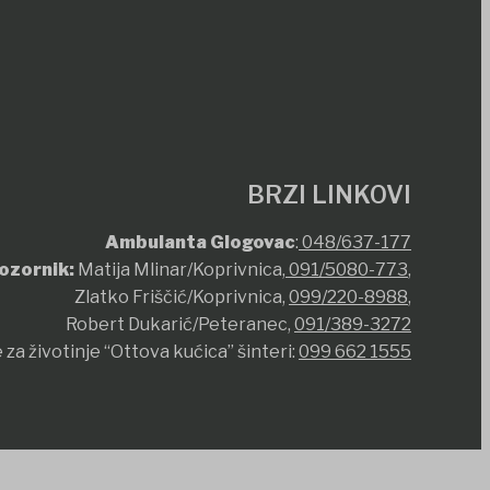
BRZI LINKOVI
Ambulanta Glogovac
:
048/637-177
ozornik:
Matija Mlinar/Koprivnica,
091/5080-773
,
Zlatko Friščić/Koprivnica,
099/220-8988
,
Robert Dukarić/Peteranec,
091/389-3272
 za životinje “Ottova kućica” šinteri:
099 662 1555