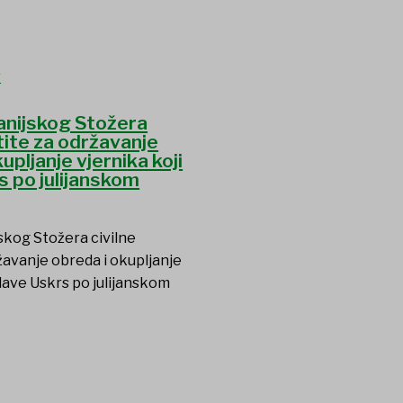
anijskog Stožera
štite za održavanje
upljanje vjernika koji
s po julijanskom
skog Stožera civilne
žavanje obreda i okupljanje
slave Uskrs po julijanskom