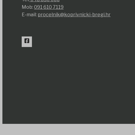
Mob:
091 610 7119
E-mail:
procelnik@koprivnicki-bregi.hr