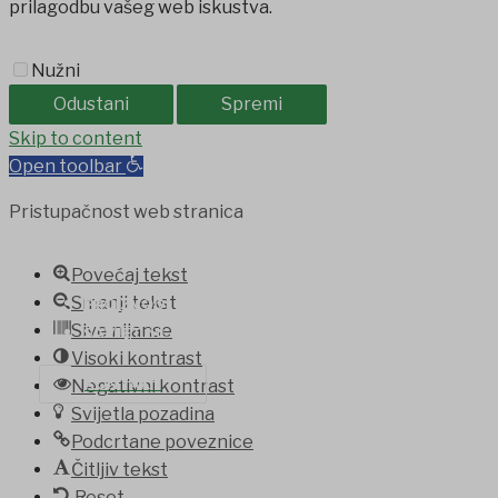
prilagodbu vašeg web iskustva.
Nužni
Odustani
Spremi
bet
Skip to content
Grandpashabet
jojobet
Casinolevant
Holiganbet
Holiganb
Open toolbar
Pristupačnost web stranica
Povećaj tekst
Smanji tekst
PROIZVODI IZ OPĆINE
Sive nijanse
SAVJET MLADIH
Visoki kontrast
KONTAKT
Negativni kontrast
Svijetla pozadina
Podcrtane poveznice
Čitljiv tekst
Reset