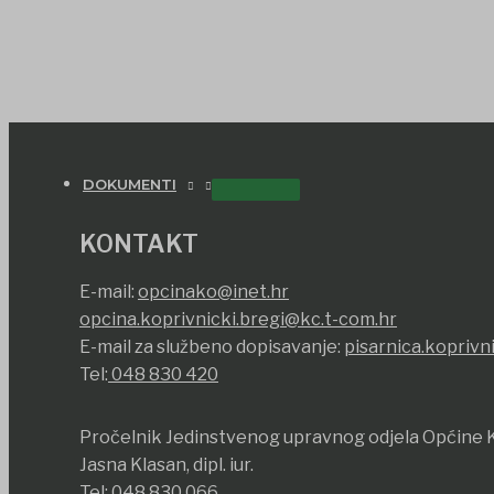
DOKUMENTI
KONTAKT
E-mail:
opcinako@inet.hr
opcina.koprivnicki.bregi@kc.t-com.hr
E-mail za službeno dopisavanje:
pisarnica.koprivn
Tel:
048 830 420
Pročelnik Jedinstvenog upravnog odjela Općine K
Jasna Klasan, dipl. iur.
Tel:
048 830 066