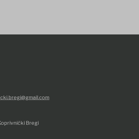
icki.bregi@gmail.com
oprivnički Bregi