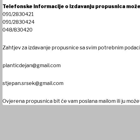
Telefonske informacije o izdavanju propusnica možet
091/2830421
091/2830424
048/830420
Zahtjev za izdavanje propusnice sa svim potrebnim podacim
planticdejan@gmail.com
stjepan.srsek@gmail.com
Ovjerena propusnica bit će vam poslana mailom ili ju možet