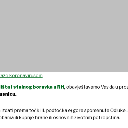
ne o izdavanju propusnica
zaraze koronavirusom
išta i stalnog boravka u RH
,
obavještavamo Vas da u prost
usnicu.
 izdati prema točki II. podtočka e) gore spomenute Odluke, a 
osobama ili kupnje hrane ili osnovnih životnih potrepština.