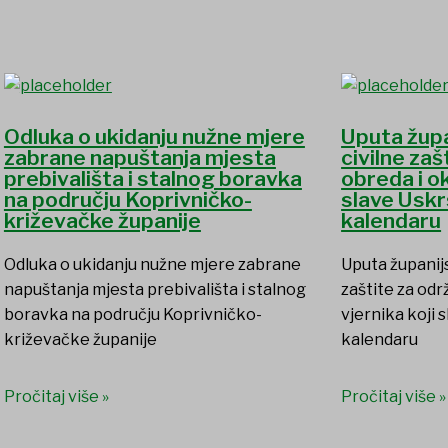
Odluka o ukidanju nužne mjere
Uputa žup
zabrane napuštanja mjesta
civilne za
prebivališta i stalnog boravka
obreda i ok
na području Koprivničko-
slave Uskr
križevačke županije
kalendaru
Odluka o ukidanju nužne mjere zabrane
Uputa županij
napuštanja mjesta prebivališta i stalnog
zaštite za odr
boravka na području Koprivničko-
vjernika koji 
križevačke županije
kalendaru
Pročitaj više »
Pročitaj više »