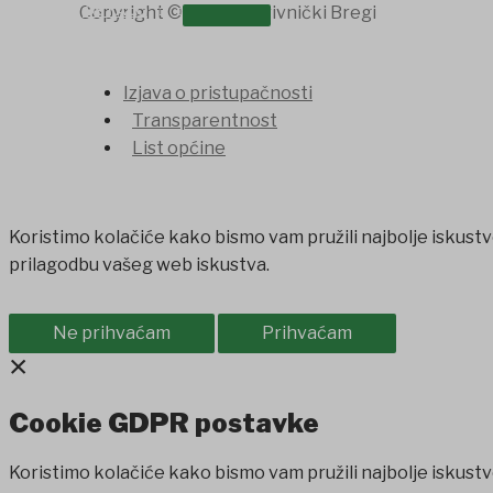
OSTALO
Copyright © 2026 Koprivnički Bregi
Izjava o pristupačnosti
Transparentnost
List općine
Koristimo kolačiće kako bismo vam pružili najbolje iskustv
prilagodbu vašeg web iskustva.
Ne prihvaćam
Prihvaćam
×
Cookie GDPR postavke
Koristimo kolačiće kako bismo vam pružili najbolje iskustv