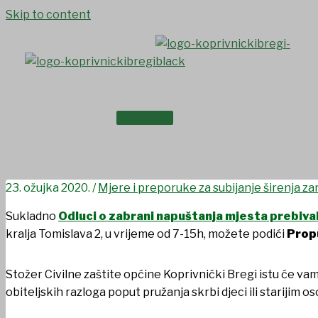
Skip to content
NASLOVNICA
Važna informacija za mješta
O NAMA
23. ožujka 2020.
/
Mjere i preporuke za subijanje širenja 
Sukladno
Odluci o zabrani napuštanja mjesta prebival
kralja Tomislava 2, u vrijeme od 7-15h, možete podići
Prop
Stožer Civilne zaštite općine Koprivnički Bregi istu će vam
obiteljskih razloga poput pružanja skrbi djeci ili starijim 