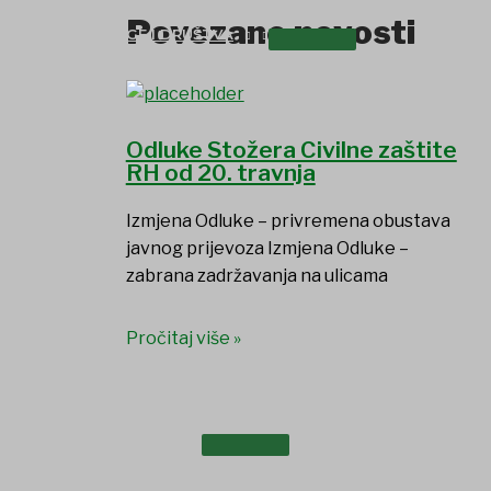
Povezane novosti
UDRUGE I DRUŠTVA
Odluke Stožera Civilne zaštite
RH od 20. travnja
Izmjena Odluke – privremena obustava
javnog prijevoza Izmjena Odluke –
zabrana zadržavanja na ulicama
Pročitaj više »
USTANOVE