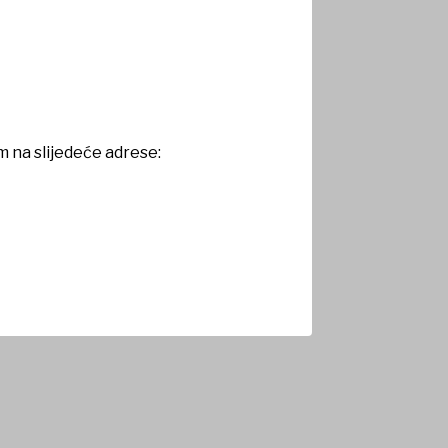
m na slijedeće adrese: