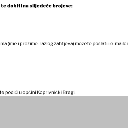
e dobiti na slijedeće brojeve:
a (ime i prezime, razlog zahtjeva) možete poslati i e-mailo
e podići u općini Koprivnički Bregi.