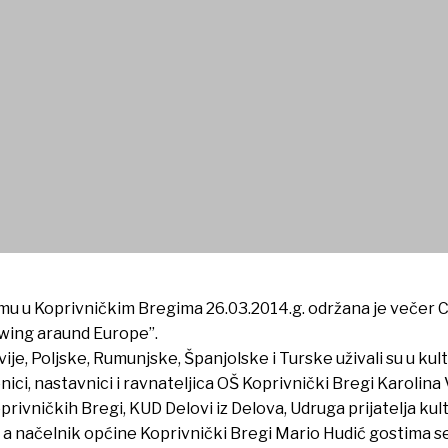
u u Koprivničkim Bregima 26.03.2014.g. održana je večer C
lowing araund Europe”.
Latvije, Poljske, Rumunjske, Španjolske i Turske uživali su u
enici, nastavnici i ravnateljica OŠ Koprivnički Bregi Karolina
privničkih Bregi, KUD Delovi iz Delova, Udruga prijatelja ku
, a načelnik općine Koprivnički Bregi Mario Hudić gostima se