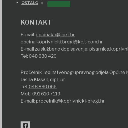
OSTALO
KONTAKT
E-mail:
opcinako@inet.hr
opcina.koprivnicki.bregi@kc.t-com.hr
E-mail za službeno dopisavanje:
pisarnica.koprivn
Tel:
048 830 420
Pročelnik Jedinstvenog upravnog odjela Općine K
Jasna Klasan, dipl. iur.
Tel:
048 830 066
Mob:
091 610 7119
E-mail:
procelnik@koprivnicki-bregi.hr