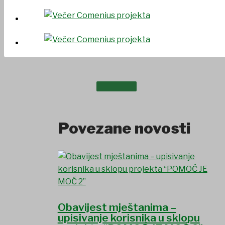
DOKUMENTI
Povezane novosti
Obavijest mještanima –
upisivanje korisnika u sklopu