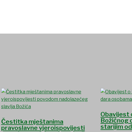
Obavijest 
Božićnog 
Čestitka mještanima
starijim o
pravoslavne vjeroispovijesti