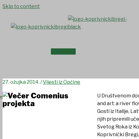
Skip to content
NASLOVNICA
Večer Comenius projekta
O NAMA
27. ožujka 2014.
/
Vijesti iz Općine
U Društvenom dom
and art: a river f
Gosti iz Italije, 
njih pripremili uč
Svetog Roka iz Ko
Koprivnički Bregi