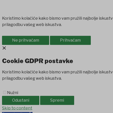
Koristimo kolačiće kako bismo vam pružili najbolje iskustv
prilagodbu vašeg web iskustva.
Ne prihvaćam
Prihvaćam
×
Cookie GDPR postavke
Koristimo kolačiće kako bismo vam pružili najbolje iskustv
prilagodbu vašeg web iskustva.
Nužni
Odustani
Spremi
et
Skip to content
holiganbet
Holiganbet
Holiganbet
jojobet
grandpashabet