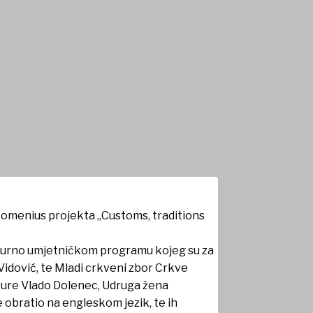
omenius projekta „Customs, traditions
 kulturno umjetničkom programu kojeg su za
 Vidović, te Mladi crkveni zbor Crkve
lture Vlado Dolenec, Udruga žena
 obratio na engleskom jezik, te ih