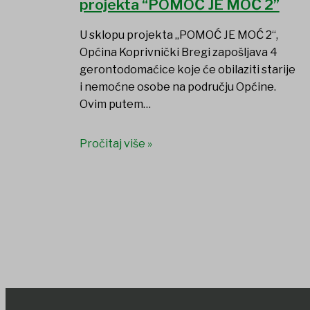
projekta “POMOĆ JE MOĆ 2”
U sklopu projekta „POMOĆ JE MOĆ 2“,
Općina Koprivnički Bregi zapošljava 4
gerontodomaćice koje će obilaziti starije
i nemoćne osobe na području Općine.
Ovim putem…
Pročitaj više »