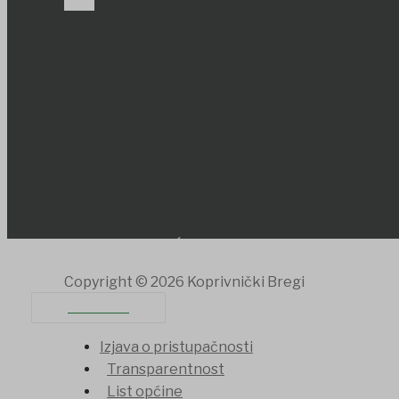
PROIZVODI IZ OPĆINE
SAVJET MLADIH
Copyright © 2026 Koprivnički Bregi
KONTAKT
Izjava o pristupačnosti
Transparentnost
List općine