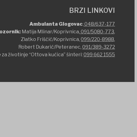
BRZI LINKOVI
Ambulanta Glogovac
:
048/637-177
ozornik:
Matija Mlinar/Koprivnica,
091/5080-773
,
Zlatko Friščić/Koprivnica,
099/220-8988
,
Robert Dukarić/Peteranec,
091/389-3272
 za životinje “Ottova kućica” šinteri:
099 662 1555