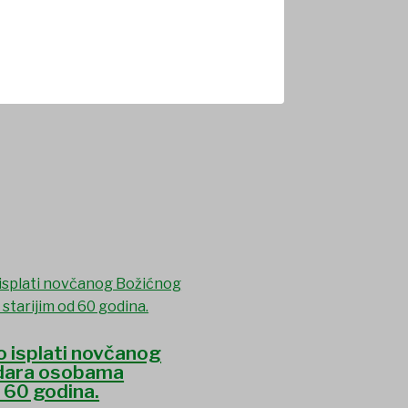
o isplati novčanog
dara osobama
d 60 godina.