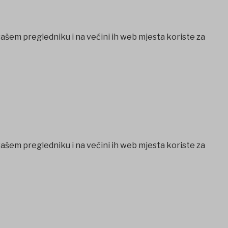
vašem pregledniku i na većini ih web mjesta koriste za
vašem pregledniku i na većini ih web mjesta koriste za
Casibom
Ankara escort
Ankara escort
Jojobet Giriş
Jojobet G