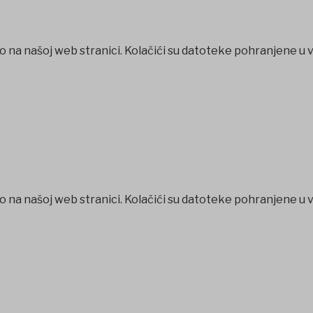
o na našoj web stranici. Kolačići su datoteke pohranjene u 
o na našoj web stranici. Kolačići su datoteke pohranjene u 
betpark
casibom
favorisen
matbet
Jojobet
iptv satın al
betcio