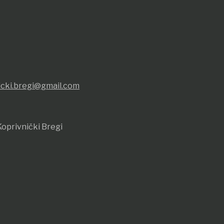
icki.bregi@gmail.com
oprivnički Bregi