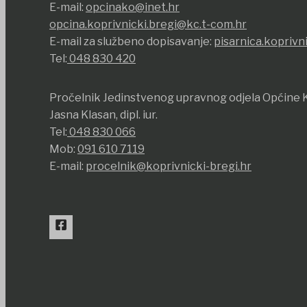
E-mail:
opcinako@inet.hr
opcina.koprivnicki.bregi@kc.t-com.hr
E-mail za službeno dopisavanje:
pisarnica.koprivn
Tel:
048 830 420
Pročelnik Jedinstvenog upravnog odjela Općine K
Jasna Klasan, dipl. iur.
Tel:
048 830 066
Mob:
091 610 7119
E-mail:
procelnik@koprivnicki-bregi.hr