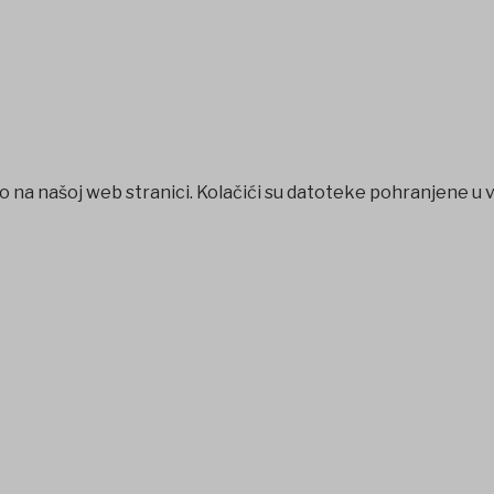
o na našoj web stranici. Kolačići su datoteke pohranjene u 
favorisen
galabet
iptv satın al
betcio
Grandpashabet
Ankara 