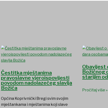
Obavijest 
Božićnog 
Čestitka mještanima
starijim o
pravoslavne vjeroispovijesti
povodom nadolazećeg slavlja
Božića
Pročitaj više »
Općina Koprivnički Bregi svim svojim
mještankama i mještanima koji slave