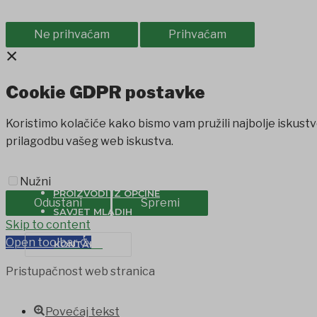
Ne prihvaćam
Prihvaćam
×
Cookie GDPR postavke
Koristimo kolačiće kako bismo vam pružili najbolje iskustv
prilagodbu vašeg web iskustva.
Nužni
PROIZVODI IZ OPĆINE
Odustani
Spremi
SAVJET MLADIH
ndpashabet
Skip to content
jojobet
jojobet
grandpashabet
betpark
casibom
Open toolbar
KONTAKT
Pristupačnost web stranica
Povećaj tekst