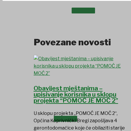
UDRUGE I DRUŠTVA
Povezane novosti
Obavijest mještanima –
upisivanje korisnika u sklopu
projekta “POMOĆ JE MOĆ 2”
U sklopu projekta „POMOĆ JE MOĆ 2“,
USTANOVE
Općina Koprivnički Bregi zapošljava 4
gerontodomaćice koje će obilaziti starije