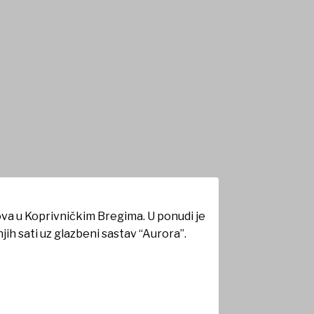
ova u Koprivničkim Bregima. U ponudi je
jih sati uz glazbeni sastav “Aurora”.