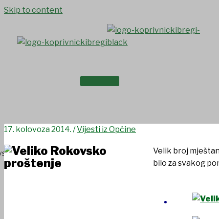
Skip to content
NASLOVNICA
Veliko Rokovsko proštenje
O NAMA
17. kolovoza 2014.
/
Vijesti iz Općine
Velik broj mješta
bilo za svakog pon