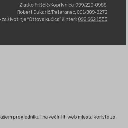
Zlatko Friščić/Koprivnica,
099/220-8988
,
Robert Dukarić/Peteranec,
091/389-3272
 za životinje “Ottova kućica” šinteri:
099 662 1555
vašem pregledniku i na većini ih web mjesta koriste za