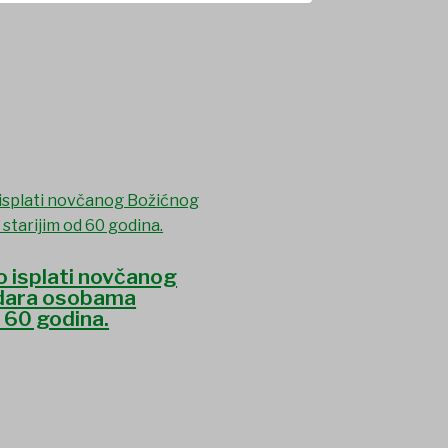
o isplati novčanog
dara osobama
d 60 godina.