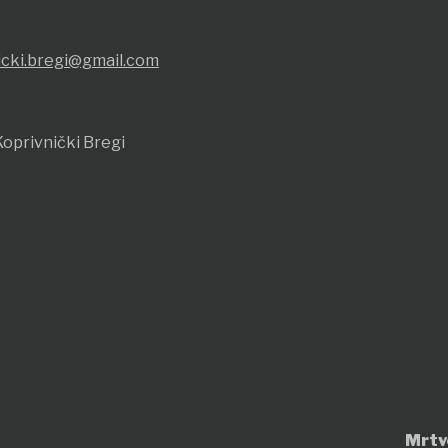
icki.bregi@gmail.com
oprivnički Bregi
Mrtv