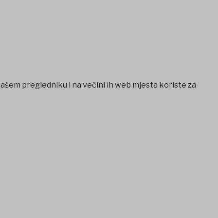
vašem pregledniku i na većini ih web mjesta koriste za
escort
Ankara escort
Jojobet Giriş
Jojobet Giriş
berlinbet giri