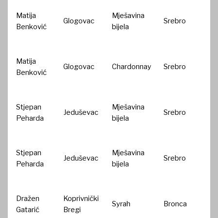
Matija
Mješavina
Glogovac
Srebro
Benković
bijela
Matija
Glogovac
Chardonnay
Srebro
Benković
Stjepan
Mješavina
Jeduševac
Srebro
Peharda
bijela
Stjepan
Mješavina
Jeduševac
Srebro
Peharda
bijela
Dražen
Koprivnički
Syrah
Bronca
Gatarić
Bregi