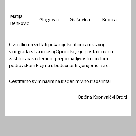
Matija
Glogovac
Graševina
Bronca
Benković
Ovi odlični rezultati pokazuju kontinuirani razvoj
vinogradarstva u našoj Općini, koje je postalo njezin
zaštitni znak i element prepoznatljivosti u cijelom
podravskom kraju, a u budućnosti vjerujemo i šire.
Čestitamo svim našim nagrađenim vinogradarima!
Općina Koprivnički Bregi