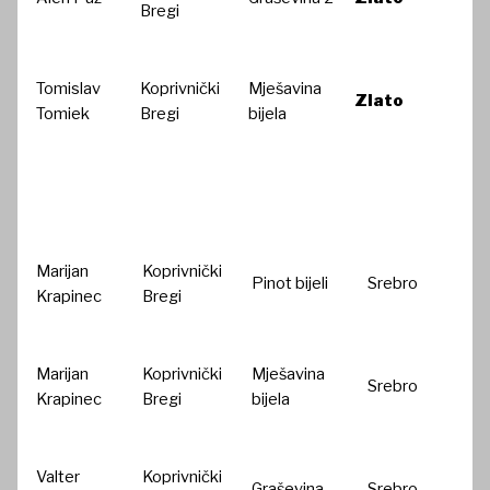
Bregi
Tomislav
Koprivnički
Mješavina
Zlato
Tomiek
Bregi
bijela
Marijan
Koprivnički
Pinot bijeli
Srebro
Krapinec
Bregi
Marijan
Koprivnički
Mješavina
Srebro
Krapinec
Bregi
bijela
Valter
Koprivnički
Graševina
Srebro