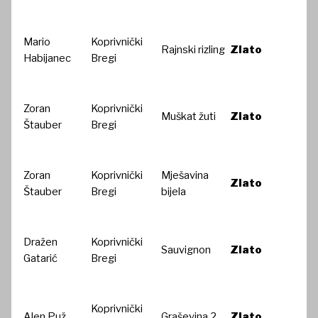
Mario
Koprivnički
Rajnski rizling
Zlato
Habijanec
Bregi
Zoran
Koprivnički
Muškat žuti
Zlato
Štauber
Bregi
Zoran
Koprivnički
Mješavina
Zlato
Štauber
Bregi
bijela
Dražen
Koprivnički
Sauvignon
Zlato
Gatarić
Bregi
Koprivnički
Alen Puž
Graševina 2
Zlato