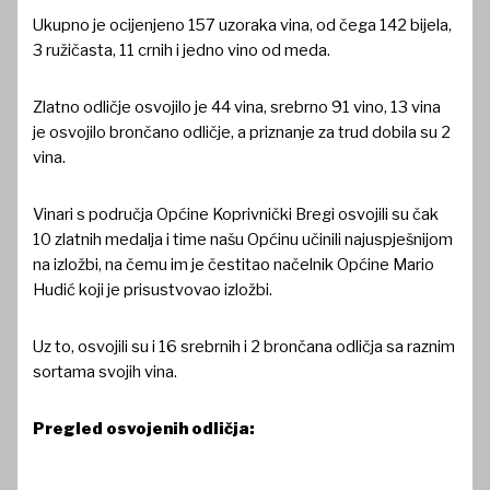
Ukupno je ocijenjeno 157 uzoraka vina, od čega 142 bijela,
3 ružičasta, 11 crnih i jedno vino od meda.
Zlatno odličje osvojilo je 44 vina, srebrno 91 vino, 13 vina
je osvojilo brončano odličje, a priznanje za trud dobila su 2
vina.
Vinari s područja Općine Koprivnički Bregi osvojili su čak
10 zlatnih medalja i time našu Općinu učinili najuspješnijom
na izložbi, na čemu im je čestitao načelnik Općine Mario
Hudić koji je prisustvovao izložbi.
Uz to, osvojili su i 16 srebrnih i 2 brončana odličja sa raznim
sortama svojih vina.
Pregled osvojenih odličja: