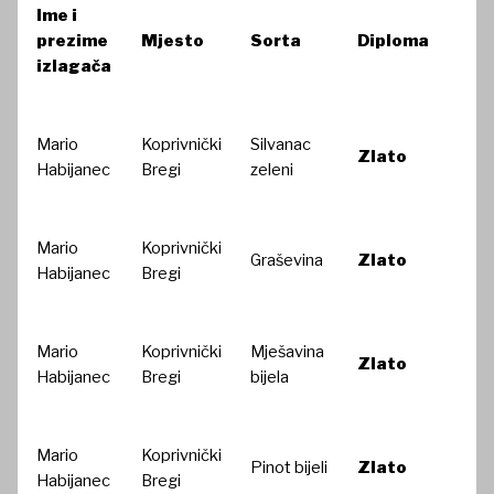
Ime i
prezime
Mjesto
Sorta
Diploma
izlagača
Mario
Koprivnički
Silvanac
Zlato
Habijanec
Bregi
zeleni
Mario
Koprivnički
Graševina
Zlato
Habijanec
Bregi
Mario
Koprivnički
Mješavina
Zlato
Habijanec
Bregi
bijela
Mario
Koprivnički
Pinot bijeli
Zlato
Habijanec
Bregi