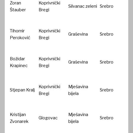
Zoran
Koprivnički
Silvanac zeleni
Srebro
Štauber
Bregi
Tihomir
Koprivnički
Graševina
Srebro
Peroković
Bregi
Božidar
Koprivnički
Graševina
Srebro
Krapinec
Bregi
Koprivnički
Mješavina
Stjepan Kralj
Srebro
Bregi
bijela
Kristijan
Mješavina
Glogovac
Srebro
Zvonarek
bijela