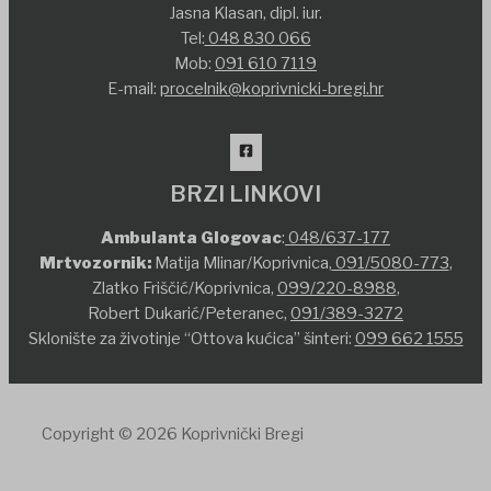
Jasna Klasan, dipl. iur.
Tel:
048 830 066
Mob:
091 610 7119
E-mail:
procelnik@koprivnicki-bregi.hr
BRZI LINKOVI
Ambulanta Glogovac
:
048/637-177
Mrtvozornik:
Matija Mlinar/Koprivnica,
091/5080-773
,
Zlatko Friščić/Koprivnica,
099/220-8988
,
Robert Dukarić/Peteranec,
091/389-3272
Sklonište za životinje “Ottova kućica” šinteri:
099 662 1555
Copyright © 2026 Koprivnički Bregi