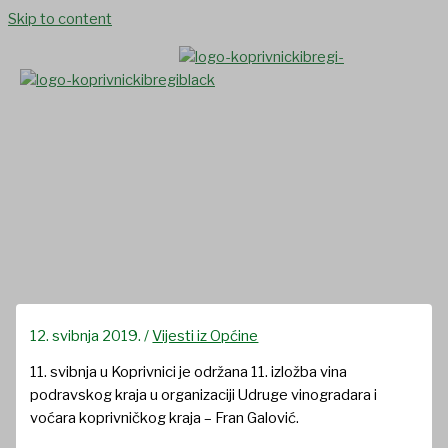
Skip to content
Vinari s područja Općine
Koprivnički Bregi nastavljaju s
velikim uspjesima
12. svibnja 2019.
/
Vijesti iz Općine
11. svibnja u Koprivnici je održana 11. izložba vina
podravskog kraja u organizaciji Udruge vinogradara i
voćara koprivničkog kraja – Fran Galović.