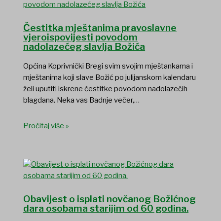
Čestitka mještanima pravoslavne
vjeroispovijesti povodom
nadolazećeg slavlja Božića
Općina Koprivnički Bregi svim svojim mještankama i
mještanima koji slave Božić po julijanskom kalendaru
želi uputiti iskrene čestitke povodom nadolazećih
blagdana. Neka vas Badnje večer,…
Pročitaj više »
Obavijest o isplati novčanog Božićnog
dara osobama starijim od 60 godina.