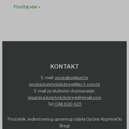
Pročitaj više »
KONTAKT
E-mail:
opcinako@inet.hr
opcina.koprivnicki.bregi@kc.t-com.hr
E-mail za službeno dopisavanje:
pisarnica.koprivnicki.bregi@gmail.com
Tel:
048 830 420
Pročelnik Jedinstvenog upravnog odjela Općine Koprivnički
Bregi