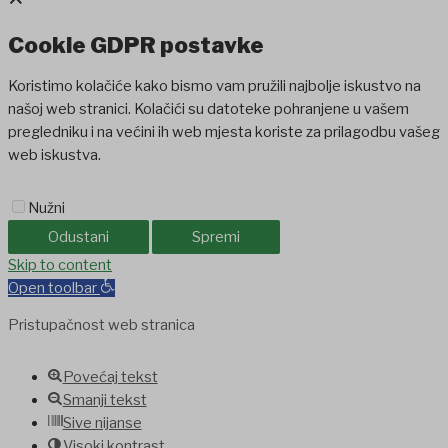
Cookie GDPR postavke
Koristimo kolačiće kako bismo vam pružili najbolje iskustvo na
našoj web stranici. Kolačići su datoteke pohranjene u vašem
pregledniku i na većini ih web mjesta koriste za prilagodbu vašeg
web iskustva.
Nužni
Odustani
Spremi
iganbet
Skip to content
Casinolevant
Casinolevant
holiganbet
Holiganbet
Jojobet
jojo
Open toolbar
Pristupačnost web stranica
Povećaj tekst
Smanji tekst
Sive nijanse
Visoki kontrast