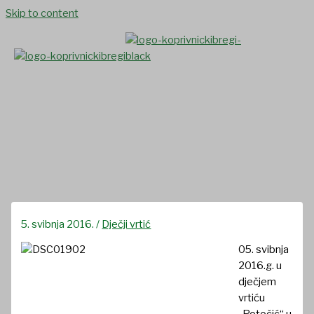
Skip to content
Vježba evakuacije u
„Potočiću“
5. svibnja 2016.
/
Dječji vrtić
05. svibnja
2016.g. u
dječjem
vrtiću