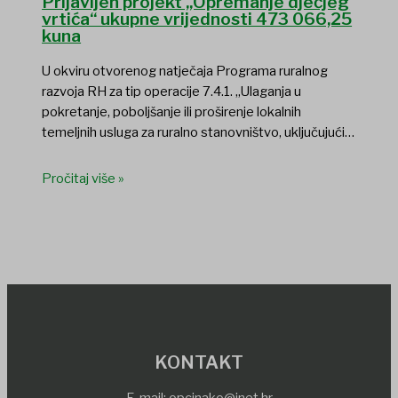
Prijavljen projekt „Opremanje dječjeg
vrtića“ ukupne vrijednosti 473 066,25
kuna
U okviru otvorenog natječaja Programa ruralnog
razvoja RH za tip operacije 7.4.1. „Ulaganja u
pokretanje, poboljšanje ili proširenje lokalnih
temeljnih usluga za ruralno stanovništvo, uključujući…
Pročitaj više »
KONTAKT
E-mail:
opcinako@inet.hr