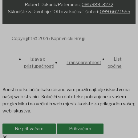
Robert Dukarić/Peteranec,
091/389-3272
Sklonište za životinje “Ottova kućica” šinteri:
099 662 1555
Copyright © 2026 Koprivnički Bregi
Izjava o
List
Transparentnost
pristupačnosti
općine
Koristimo kolačiće kako bismo vam pružili najbolje iskustvo na
našoj web stranici. Kolačići su datoteke pohranjene u vašem
pregledniku i na većini ih web mjesta koriste za prilagodbu vašeg
web iskustva.
Ne prihvaćam
Prihvaćam
×