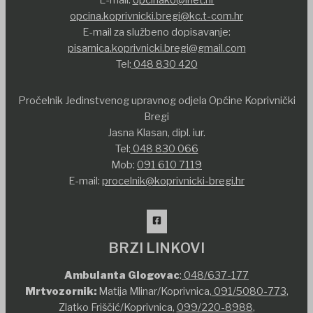
opcina.koprivnicki.bregi@kc.t-com.hr
E-mail za službeno dopisavanje:
pisarnica.koprivnicki.bregi@gmail.com
Tel:
048 830 420
Pročelnik Jedinstvenog upravnog odjela Općine Koprivnički
Bregi
Jasna Klasan, dipl. iur.
Tel:
048 830 066
Mob:
091 610 7119
E-mail:
procelnik@koprivnicki-bregi.hr
BRZI LINKOVI
Ambulanta Glogovac
:
048/637-177
Mrtvozornik:
Matija Mlinar/Koprivnica,
091/5080-773
,
Zlatko Friščić/Koprivnica,
099/220-8988
,