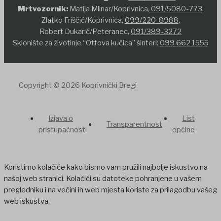
Mrtvozornik:
Matija Mlinar/Koprivnica,
091/5080-773
,
Zlatko Friščić/Koprivnica,
099/220-8988
,
Robert Dukarić/Peteranec,
091/389-3272
Sklonište za životinje “Ottova kućica” šinteri:
099 662 1555
Copyright © 2026 Koprivnički Bregi
Izjava o
List
Transparentnost
pristupačnosti
općine
Koristimo kolačiće kako bismo vam pružili najbolje iskustvo na
našoj web stranici. Kolačići su datoteke pohranjene u vašem
pregledniku i na većini ih web mjesta koriste za prilagodbu vašeg
web iskustva.