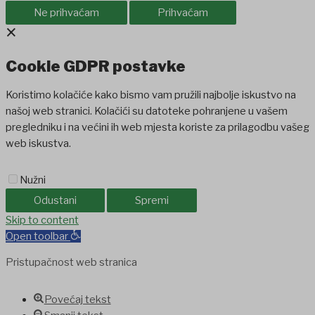
Ne prihvaćam
Prihvaćam
×
Cookie GDPR postavke
Koristimo kolačiće kako bismo vam pružili najbolje iskustvo na
našoj web stranici. Kolačići su datoteke pohranjene u vašem
pregledniku i na većini ih web mjesta koriste za prilagodbu vašeg
web iskustva.
Nužni
Odustani
Spremi
iganbet
Skip to content
Holiganbet
Holiganbet
jojobet
grandpashabet
betpark
casib
Open toolbar
Pristupačnost web stranica
Povećaj tekst