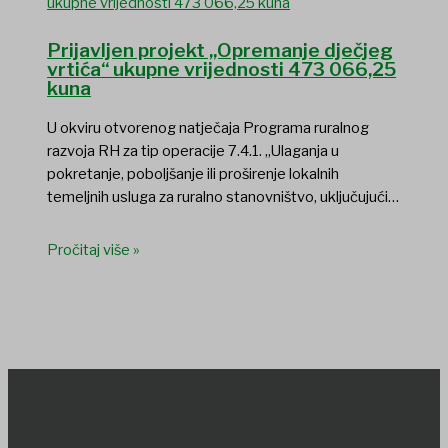
Prijavljen projekt „Opremanje dječjeg
vrtića“ ukupne vrijednosti 473 066,25
kuna
U okviru otvorenog natječaja Programa ruralnog
razvoja RH za tip operacije 7.4.1. „Ulaganja u
pokretanje, poboljšanje ili proširenje lokalnih
temeljnih usluga za ruralno stanovništvo, uključujući…
Pročitaj više »