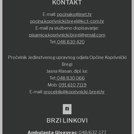
KONTAKT
E-mail:
opcinako@inet.hr
opcina.koprivnicki.bregi@kc.t-com.hr
E-mail za službeno dopisavanje:
pisarnica.koprivnicki.bregi@gmail.com
Tel:
048 830 420
Pročelnik Jedinstvenog upravnog odjela Općine Koprivnički
Bregi
Jasna Klasan, dipl. iur.
Tel:
048 830 066
Mob:
091 610 7119
E-mail:
procelnik@koprivnicki-bregi.hr
BRZI LINKOVI
Ambulanta Glogovac
:
048/637-177