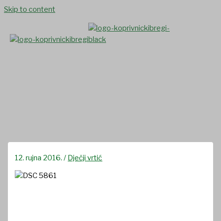
Skip to content
Vrapčići posjetili
Predsjednicu
12. rujna 2016.
/
Dječji vrtić