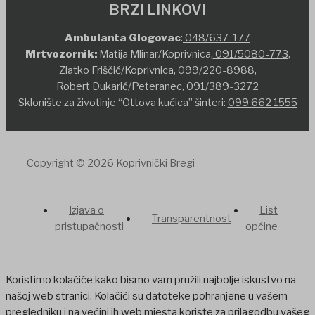
BRZI LINKOVI
Ambulanta Glogovac
:
048/637-177
Mrtvozornik:
Matija Mlinar/Koprivnica,
091/5080-773
,
Zlatko Friščić/Koprivnica,
099/220-8988
,
Robert Dukarić/Peteranec,
091/389-3272
Sklonište za životinje “Ottova kućica” šinteri:
099 662 1555
Copyright © 2026 Koprivnički Bregi
Izjava o
List
Transparentnost
pristupačnosti
općine
Koristimo kolačiće kako bismo vam pružili najbolje iskustvo na
našoj web stranici. Kolačići su datoteke pohranjene u vašem
pregledniku i na većini ih web mjesta koriste za prilagodbu vašeg