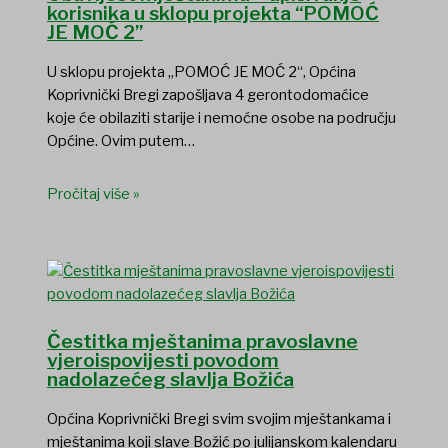
korisnika u sklopu projekta “POMOĆ
JE MOĆ 2”
U sklopu projekta „POMOĆ JE MOĆ 2“, Općina
Koprivnički Bregi zapošljava 4 gerontodomaćice
koje će obilaziti starije i nemoćne osobe na području
Općine. Ovim putem…
Pročitaj više »
Čestitka mještanima pravoslavne
vjeroispovijesti povodom
nadolazećeg slavlja Božića
Općina Koprivnički Bregi svim svojim mještankama i
mještanima koji slave Božić po julijanskom kalendaru