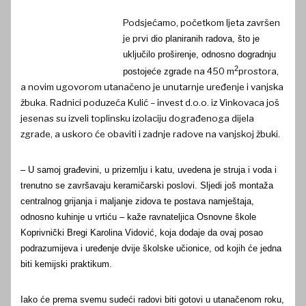
Podsjećamo, početkom ljeta završen
je pr
vi dio planiranih radova, što je
uključilo proširenje, odnosno dogradnju
2
de na 450 m
prostora,
postojeće zgra
a novim ugovorom utanačeno je unutarnje uređenje i vanjska
žbuka. Radnici poduzeća Kulić – invest d.o.o. iz Vinkovaca još
jesenas su izveli toplinsku izolaciju dograđenoga dijela
zgrade, a uskoro će obaviti i zadnje radove na vanjskoj žbuki.
– U samoj građevini, u prizemlju i katu, uvedena je struja i voda i
trenutno se završavaju keramičarski poslovi. Sljedi još montaža
centralnog grijanja i maljanje zidova te postava namještaja,
odnosno kuhinje u vrtiću – kaže ravnateljica Osnovne škole
Koprivnički Bregi Karolina Vidović, koja dodaje da ovaj posao
podrazumijeva i uređenje dvije školske učionice, od kojih će jedna
biti kemijski praktikum.
Iako će prema svemu sudeći radovi biti gotovi u utanačenom roku,