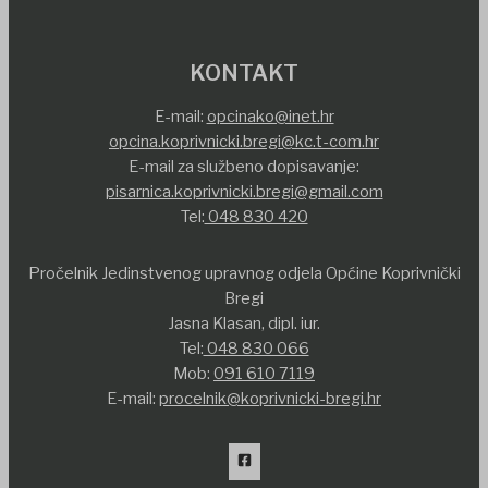
KONTAKT
E-mail:
opcinako@inet.hr
opcina.koprivnicki.bregi@kc.t-com.hr
E-mail za službeno dopisavanje:
pisarnica.koprivnicki.bregi@gmail.com
Tel:
048 830 420
Pročelnik Jedinstvenog upravnog odjela Općine Koprivnički
Bregi
Jasna Klasan, dipl. iur.
Tel:
048 830 066
Mob:
091 610 7119
E-mail:
procelnik@koprivnicki-bregi.hr