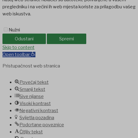
pregledniku i na većini ih web mjesta koriste za prilagodbu vašeg
web iskustva.
Nužni
Odustani
Spremi
Skip to content
Open toolbar
Pristupačnost web stranica
Povećaj tekst
Smanji tekst
Sive nijanse
Visoki kontrast
Negativni kontrast
Svijetla pozadina
Podcrtane poveznice
Čitljiv tekst