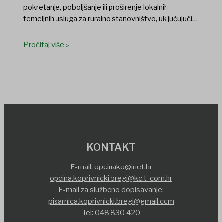
pokretanje, poboljšanje ili proširenje lokalnih
temeljnih usluga za ruralno stanovništvo, uključujući…
Pročitaj više »
KONTAKT
E-mail:
opcinako@inet.hr
opcina.koprivnicki.bregi@kc.t-com.hr
E-mail za službeno dopisavanje:
pisarnica.koprivnicki.bregi@gmail.com
Tel:
048 830 420