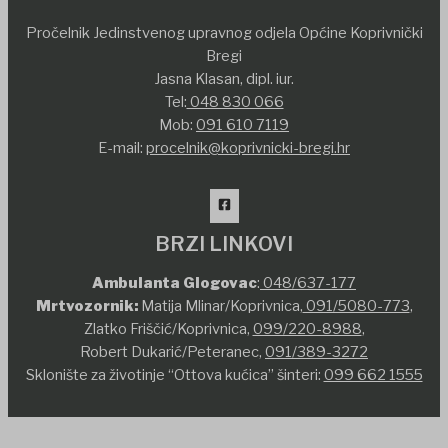
Pročelnik Jedinstvenog upravnog odjela Općine Koprivnički
Bregi
Jasna Klasan, dipl. iur.
Tel:
048 830 066
Mob:
091 610 7119
E-mail:
procelnik@koprivnicki-bregi.hr
BRZI LINKOVI
Ambulanta Glogovac
:
048/637-177
Mrtvozornik:
Matija Mlinar/Koprivnica,
091/5080-773
,
Zlatko Friščić/Koprivnica,
099/220-8988
,
Robert Dukarić/Peteranec,
091/389-3272
Sklonište za životinje “Ottova kućica” šinteri:
099 662 1555