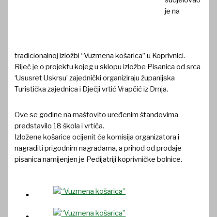
sudjelovao
je na
tradicionalnoj izložbi “Vuzmena košarica” u Koprivnici.
Riječ je o projektu kojeg u sklopu izložbe Pisanica od srca
‘Ususret Uskrsu’ zajednički organiziraju županijska
Turistička zajednica i Dječji vrtić Vrapčić iz Drnja.
Ove se godine na maštovito uređenim štandovima
predstavilo 18 škola i vrtića.
Izložene košarice ocijenit će komisija organizatora i
nagraditi prigodnim nagradama, a prihod od prodaje
pisanica namijenjen je Pedijatriji koprivničke bolnice.