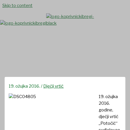
Skip to content
“Vuzmena košarica”
19. ožujka 2016.
/
Dječji vrtić
19. ožujka
2016.
godine,
dječji vrtić
„Potočić“