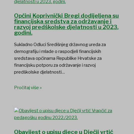
Općini Koprivnički Bregi dodijeljena su
financijska sredstva za održavanje i
razvoj predškolske djelatnosti u 2023.
godini.
Sukladno Odluci Središnjeg državnog ureda za
demografiju i mlade o raspodjeli financijskih
sredstava općinama Republike Hrvatske za
financijsku potporu za održavanje i razvoj
predškolske djelatnosti…
Pročitaj više »
Obavijest o upisu djece u Dječji vrtić