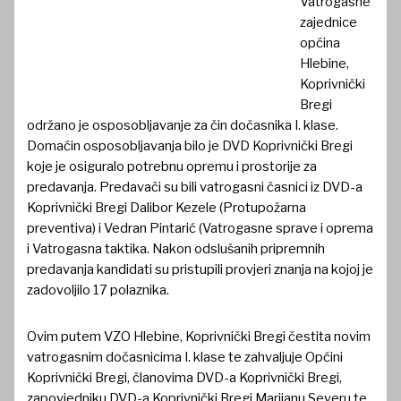
Vatrogasne
zajednice
općina
Hlebine,
Koprivnički
Bregi
održano je osposobljavanje za čin dočasnika I. klase.
Domaćin osposobljavanja bilo je DVD Koprivnički Bregi
koje je osiguralo potrebnu opremu i prostorije za
predavanja. Predavači su bili vatrogasni časnici iz DVD-a
Koprivnički Bregi Dalibor Kezele (Protupožarna
preventiva) i Vedran Pintarić (Vatrogasne sprave i oprema
i Vatrogasna taktika. Nakon odslušanih pripremnih
predavanja kandidati su pristupili provjeri znanja na kojoj je
zadovoljilo 17 polaznika.
Ovim putem VZO Hlebine, Koprivnički Bregi čestita novim
vatrogasnim dočasnicima I. klase te zahvaljuje Općini
Koprivnički Bregi, članovima DVD-a Koprivnički Bregi,
zapovjedniku DVD-a Koprivnički Bregi Marijanu Severu te