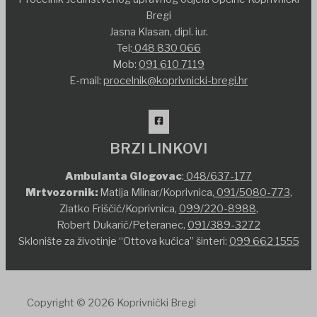
Bregi
Jasna Klasan, dipl. iur.
Tel:
048 830 066
Mob:
091 610 7119
E-mail:
procelnik@koprivnicki-bregi.hr
BRZI LINKOVI
Ambulanta Glogovac
:
048/637-177
Mrtvozornik:
Matija Mlinar/Koprivnica,
091/5080-773
,
Zlatko Friščić/Koprivnica,
099/220-8988
,
Robert Dukarić/Peteranec,
091/389-3272
Sklonište za životinje “Ottova kućica” šinteri:
099 662 1555
Copyright © 2026 Koprivnički Bregi