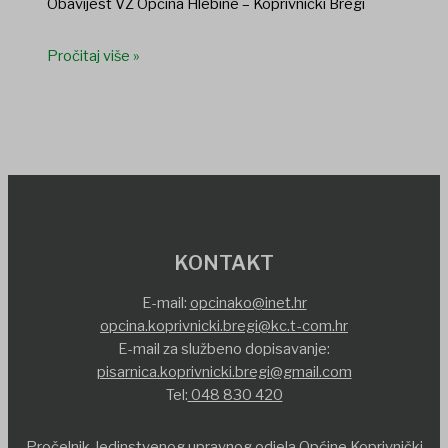
Obavijest VZ Općina Hlebine – Koprivnički Bregi
Pročitaj više »
KONTAKT
E-mail:
opcinako@inet.hr
opcina.koprivnicki.bregi@kc.t-com.hr
E-mail za službeno dopisavanje:
pisarnica.koprivnicki.bregi@gmail.com
Tel:
048 830 420
Pročelnik Jedinstvenog upravnog odjela Općine Koprivnički