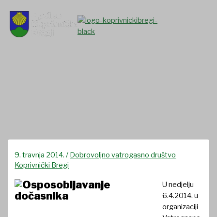
Skip
to
content
VZO Hlebine-Koprivnički
Bregi – Osposobljeno 17
vatrogasnih dočasnika I. klase
9. travnja 2014.
/
Dobrovoljno vatrogasno društvo
Koprivnički Bregi
U nedjelju
6.4.2014. u
organizaciji