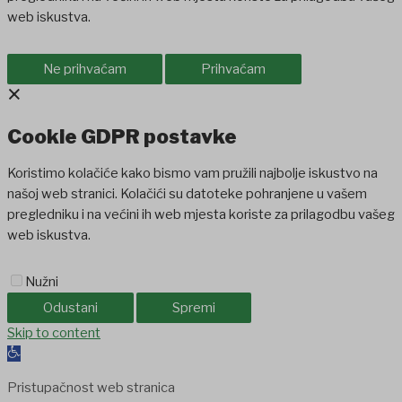
web iskustva.
Ne prihvaćam
Prihvaćam
×
Cookie GDPR postavke
Koristimo kolačiće kako bismo vam pružili najbolje iskustvo na
našoj web stranici. Kolačići su datoteke pohranjene u vašem
pregledniku i na većini ih web mjesta koriste za prilagodbu vašeg
web iskustva.
Nužni
Odustani
Spremi
ndpashabet
Skip to content
jojobet
Holiganbet
Holiganbet
Holiganbet
Jojobet
jojobet
Open
toolbar
Pristupačnost web stranica