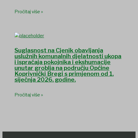
Pročitaj više »
Suglasnost na Cjenik obavljanja
uslužnih komunalnih djelatnosti ukopa
i ispraćaja pokojnika i ekshumacije
unutar groblja na području Općine
Koprivnički Bregi s primjenom od 1.
siječnja 2026. godine.
Pročitaj više »