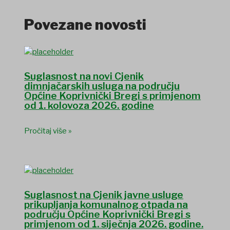
Povezane novosti
Suglasnost na novi Cjenik
dimnjačarskih usluga na području
Općine Koprivnički Bregi s primjenom
od 1. kolovoza 2026. godine
Pročitaj više »
Suglasnost na Cjenik javne usluge
prikupljanja komunalnog otpada na
području Općine Koprivnički Bregi s
primjenom od 1. siječnja 2026. godine.