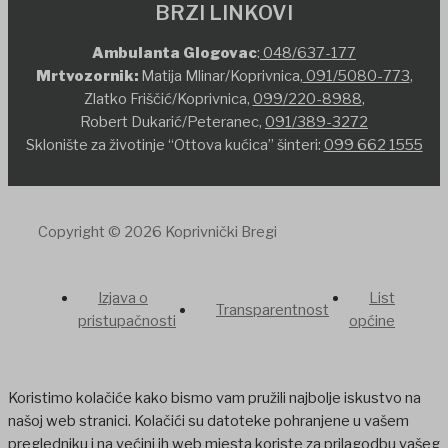
BRZI LINKOVI
Ambulanta Glogovac
:
048/637-177
Mrtvozornik:
Matija Mlinar/Koprivnica,
091/5080-773
,
Zlatko Friščić/Koprivnica,
099/220-8988
,
Robert Dukarić/Peteranec,
091/389-3272
Sklonište za životinje “Ottova kućica” šinteri:
099 662 1555
Copyright © 2026 Koprivnički Bregi
Izjava o
List
Transparentnost
pristupačnosti
općine
Koristimo kolačiće kako bismo vam pružili najbolje iskustvo na
našoj web stranici. Kolačići su datoteke pohranjene u vašem
pregledniku i na većini ih web mjesta koriste za prilagodbu vašeg