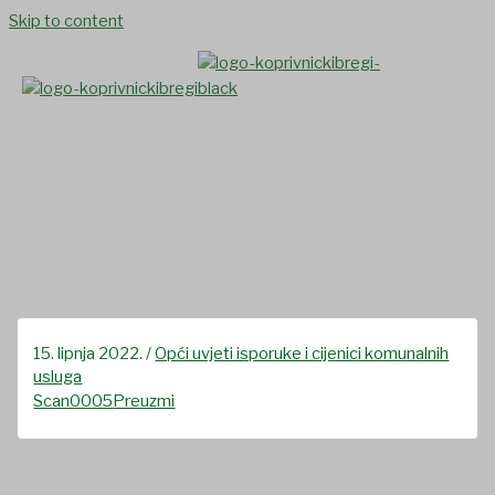
Skip to content
Zahtjev za suglasnost na
cijenu vodnih usluga
15. lipnja 2022.
/
Opći uvjeti isporuke i cijenici komunalnih
usluga
Scan0005
Preuzmi