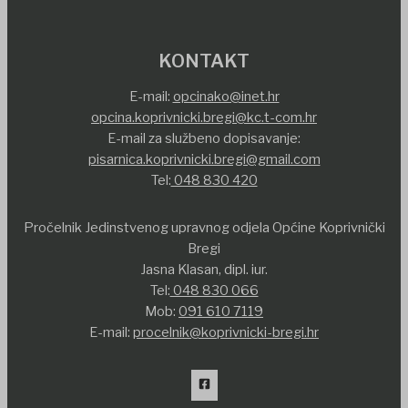
KONTAKT
E-mail:
opcinako@inet.hr
opcina.koprivnicki.bregi@kc.t-com.hr
E-mail za službeno dopisavanje:
pisarnica.koprivnicki.bregi@gmail.com
Tel:
048 830 420
Pročelnik Jedinstvenog upravnog odjela Općine Koprivnički
Bregi
Jasna Klasan, dipl. iur.
Tel:
048 830 066
Mob:
091 610 7119
E-mail:
procelnik@koprivnicki-bregi.hr