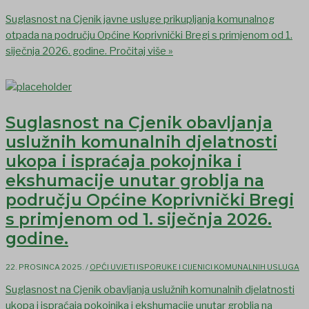
Suglasnost na Cjenik javne usluge prikupljanja komunalnog
otpada na području Općine Koprivnički Bregi s primjenom od 1.
siječnja 2026. godine.
Pročitaj više »
Suglasnost na Cjenik obavljanja
uslužnih komunalnih djelatnosti
ukopa i ispraćaja pokojnika i
ekshumacije unutar groblja na
području Općine Koprivnički Bregi
s primjenom od 1. siječnja 2026.
godine.
22. PROSINCA 2025.
/
OPĆI UVJETI ISPORUKE I CIJENICI KOMUNALNIH USLUGA
Suglasnost na Cjenik obavljanja uslužnih komunalnih djelatnosti
ukopa i ispraćaja pokojnika i ekshumacije unutar groblja na