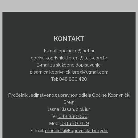
KONTAKT
E-mail:
opcinako@inet.hr
opcina.koprivnicki.bregi@kc.t-com.hr
E-mail za službeno dopisavanje:
pisarnica.koprivnicki.bregi@gmail.com
Tel:
048 830 420
Pročelnik Jedinstvenog upravnog odjela Općine Koprivnički
Bregi
Jasna Klasan, dipl. iur.
Tel:
048 830 066
Mob:
091 610 7119
E-mail:
procelnik@koprivnicki-bregi.hr