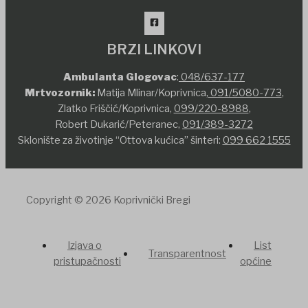
BRZI LINKOVI
Ambulanta Glogovac
:
048/637-177
Mrtvozornik:
Matija Mlinar/Koprivnica,
091/5080-773
,
Zlatko Friščić/Koprivnica,
099/220-8988
,
Robert Dukarić/Peteranec,
091/389-3272
Sklonište za životinje “Ottova kućica” šinteri:
099 662 1555
Copyright © 2026 Koprivnički Bregi
Izjava o
List
Transparentnost
pristupačnosti
općine