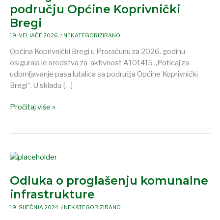
lutalica
području Općine Koprivnički
u
Bregi
2026.
godini
19. VELJAČE 2026.
/
NEKATEGORIZIRANO
uhvaćenih
Općina Koprivnički Bregi u Proračunu za 2026. godinu
na
osigurala je sredstva za aktivnost A101415 „Poticaj za
području
udomljavanje pasa lutalica sa područja Općine Koprivnički
Općine
Bregi“. U skladu […]
Koprivnički
Bregi
Pročitaj više »
Odluka
o
Odluka o proglašenju komunalne
proglašenju
komunalne
infrastrukture
infrastrukture
19. SIJEČNJA 2024.
/
NEKATEGORIZIRANO