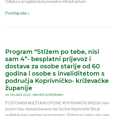
Odluka o proglašenju komunalne infrastrukture
Pročitaj više »
Program
“Stižem
Program “Stižem po tebe, nisi
po
tebe,
sam 4”- besplatni prijevoz i
nisi
dostava za osobe starije od 60
sam
godina i osobe s invaliditetom s
4”-
područja Koprivničko- križevačke
besplatni
županije
prijevoz
i
24. VELJAČE 2023.
/
NEKATEGORIZIRANO
dostava
POŠTOVANI MJEŠTANI OPĆINE KOPRIVNIČKI BREGI! Ovim
za
putem Vas obavještavamo da Općina Koprivnički Bregi
osobe
sudjeluje kao partner na programu „Stižem po tebe, nisi sam