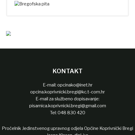
KONTAKT
E-mail:
opcinako@inet.hr
opcina.koprivnicki.bregi@kc.t-com.hr
E-mail za službeno dopisavanje:
pisarnica.koprivnicki.bregi@gmail.com
Tel:
048 830 420
Pročelnik Jedinstvenog upravnog odjela Općine Koprivnički Bregi