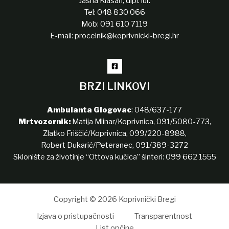
Jasna Klasan, dipl. iur.
Tel:
048 830 066
Mob:
091 610 7119
E-mail:
procelnik@koprivnicki-bregi.hr
BRZI LINKOVI
Ambulanta Glogovac
:
048/637-177
Mrtvozornik:
Matija Mlinar/Koprivnica,
091/5080-773
,
Zlatko Friščić/Koprivnica,
099/220-8988
,
Robert Dukarić/Peteranec,
091/389-3272
Sklonište za životinje “Ottova kućica” šinteri:
099 662 1555
Copyright © 2026 Koprivnički Bregi
Izjava o pristupačnosti
Transparentnost
List općine