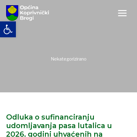
Skip
to
content
Open toolbar
Nekategorizirano
Odluka
o
Odluka o sufinanciranju
sufinanciranju
udomljavanja
udomljavanja pasa lutalica u
pasa
2026. godini uhvaćenih na