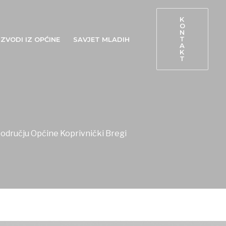
K
O
N
T
ZVODI IZ OPĆINE
SAVJET MLADIH
A
K
T
području Općine Koprivnički Bregi