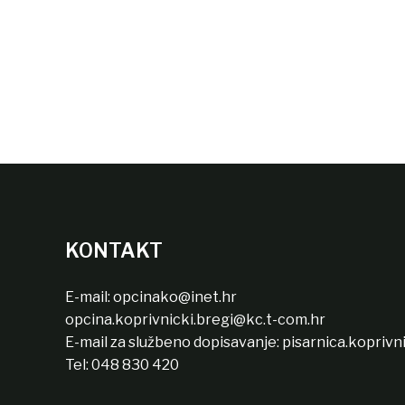
KONTAKT
E-mail:
opcinako@inet.hr
opcina.koprivnicki.bregi@kc.t-com.hr
E-mail za službeno dopisavanje:
pisarnica.koprivn
Tel:
048 830 420