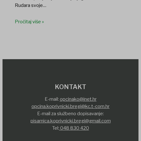
Rudara svoje…
Pročitaj više »
KONTAKT
E-mail:
opcinako@inet.hr
opcina.koprivnicki.bregi@kc.t-com.hr
E-mail za službeno dopisavanje:
pisarnica.koprivnicki.bregi@gmail.com
Tel:
048 830 420