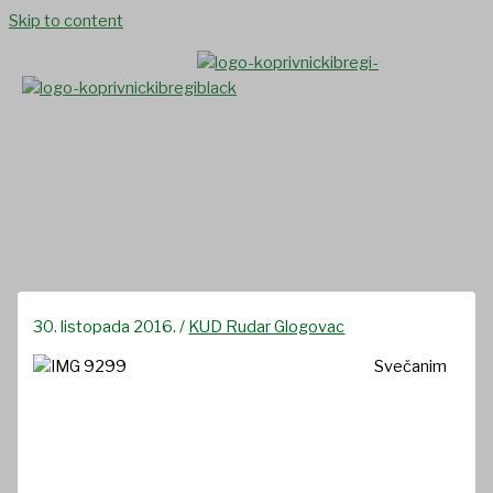
Skip to content
15 godina KUD-a Rudar
30. listopada 2016.
/
KUD Rudar Glogovac
Svečanim