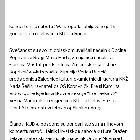
koncertom, u subotu 29. listopada, obilježeno je 15
godina rada i djelovanja KUD-a Rudar.
Svečanost su svojim dolaskom uveličali načelnik Općine
Koprivnički Bregi Mario Hudić, zamjenica načelnika
Đurđica Mustaf, predsjednica Županijske skupštine
Koprivničko-križevačke županije Verica Rupčić,
predsjednica Zajednice kulturno-umjetničkih udruga KKŽ
Nada Šešić, ravnateljica OŠ Koprivnički Bregi Karolina
Vidović, predsjednica likovne sekcije “Podravka 72″
Vesna Martinjak, predsjednica KUD-a Delovi Štefica
Plantić te predstavnici svih općinskih udruga.
Članovi KUD-a posebno su ponosni što su na njihovom
koncertu nazočili tajnik Hrvatskog sabora kulture Dražen
Jelavić i saborski zastupnik i načelnik Općine Novigrad