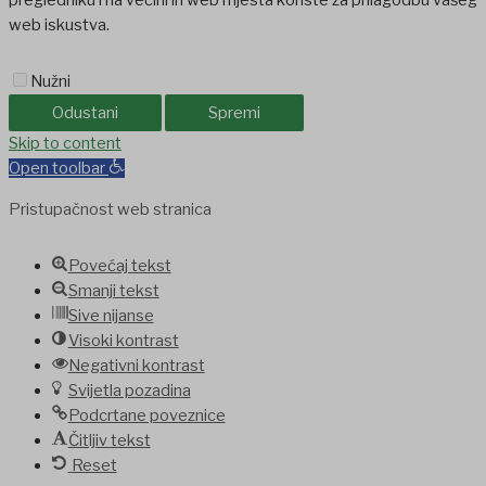
web iskustva.
Nužni
Odustani
Spremi
Skip to content
Open toolbar
Pristupačnost web stranica
Povećaj tekst
Smanji tekst
Sive nijanse
Visoki kontrast
Negativni kontrast
Svijetla pozadina
Podcrtane poveznice
Čitljiv tekst
Reset