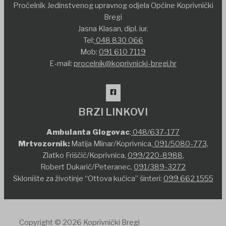
Pročelnik Jedinstvenog upravnog odjela Općine Koprivnički
Bregi
Jasna Klasan, dipl. iur.
Tel:
048 830 066
Mob:
091 610 7119
E-mail:
procelnik@koprivnicki-bregi.hr
BRZI LINKOVI
Ambulanta Glogovac
:
048/637-177
Mrtvozornik:
Matija Mlinar/Koprivnica,
091/5080-773
,
Zlatko Friščić/Koprivnica,
099/220-8988
,
Robert Dukarić/Peteranec,
091/389-3272
Sklonište za životinje “Ottova kućica” šinteri:
099 662 1555
Copyright © 2026 Koprivnički Bregi