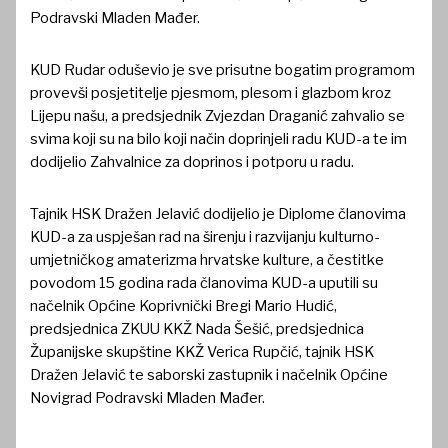
Podravski Mladen Mađer.
KUD Rudar oduševio je sve prisutne bogatim programom
provevši posjetitelje pjesmom, plesom i glazbom kroz
Lijepu našu, a predsjednik Zvjezdan Draganić zahvalio se
svima koji su na bilo koji način doprinjeli radu KUD-a te im
dodijelio Zahvalnice za doprinos i potporu u radu.
Tajnik HSK Dražen Jelavić dodijelio je Diplome članovima
KUD-a za uspješan rad na širenju i razvijanju kulturno-
umjetničkog amaterizma hrvatske kulture, a čestitke
povodom 15 godina rada članovima KUD-a uputili su
načelnik Općine Koprivnički Bregi Mario Hudić,
predsjednica ZKUU KKŽ Nada Šešić, predsjednica
Županijske skupštine KKŽ Verica Rupčić, tajnik HSK
Dražen Jelavić te saborski zastupnik i načelnik Općine
Novigrad Podravski Mladen Mađer.