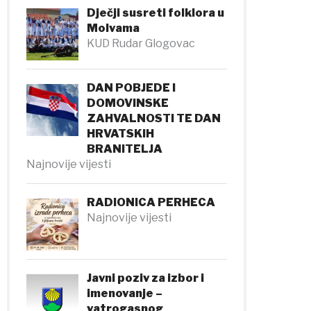
Dječji susreti folklora u
Molvama
KUD Rudar Glogovac
DAN POBJEDE I
DOMOVINSKE
ZAHVALNOSTI TE DAN
HRVATSKIH
BRANITELJA
Najnovije vijesti
RADIONICA PERHECA
Najnovije vijesti
Javni poziv za izbor i
imenovanje –
vatrogasnog