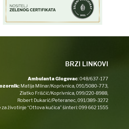
BRZI LINKOVI
Ambulanta Glogovac
:
048/637-177
ozornik:
Matija Mlinar/Koprivnica,
091/5080-773
,
Zlatko Friščić/Koprivnica,
099/220-8988
,
Robert Dukarić/Peteranec,
091/389-3272
 za životinje “Ottova kućica” šinteri:
099 662 1555