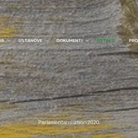
VA
USTANOVE
DOKUMENTI
OSTALO
PRO
Parlamentarni izbori 2020.