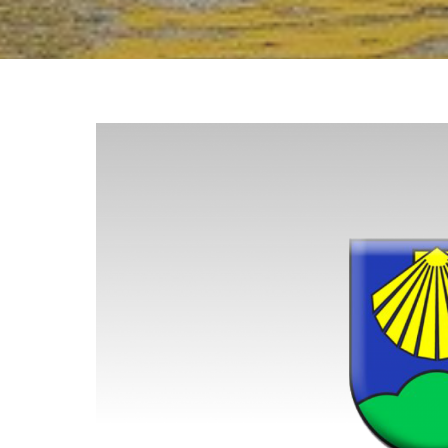
Rješenje-
posebna
biračka
mjesta-
Koprivnica