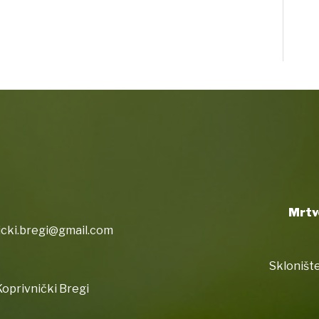
Mrtv
icki.bregi@gmail.com
Sklonište
oprivnički Bregi