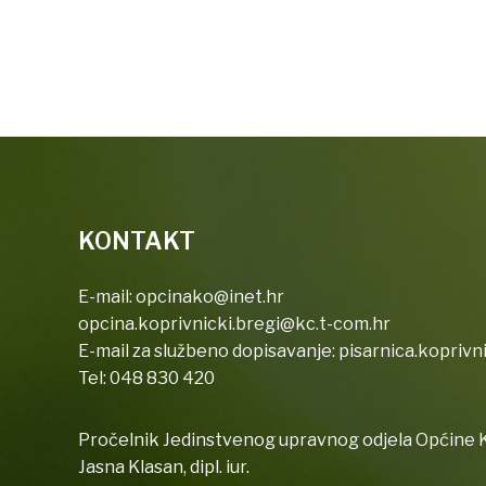
KONTAKT
E-mail:
opcinako@inet.hr
opcina.koprivnicki.bregi@kc.t-com.hr
E-mail za službeno dopisavanje:
pisarnica.koprivn
Tel:
048 830 420
Pročelnik Jedinstvenog upravnog odjela Općine K
Jasna Klasan, dipl. iur.