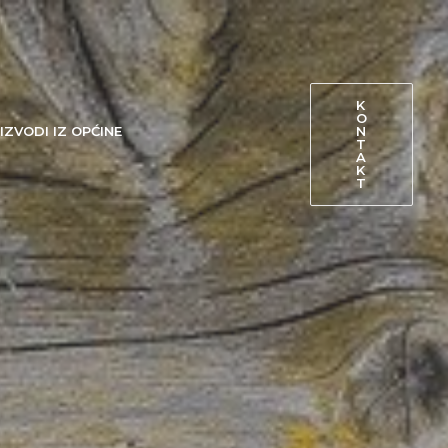
K
O
N
IZVODI IZ OPĆINE
T
A
K
T