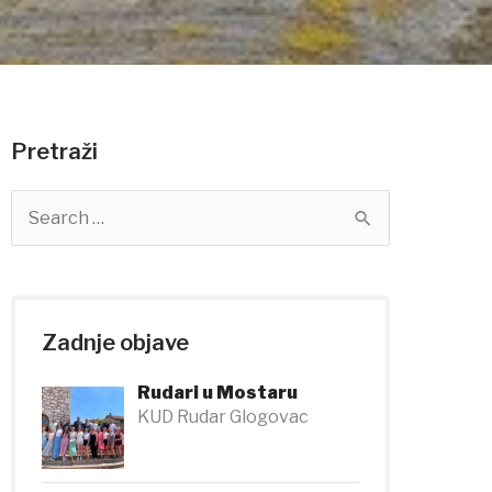
Pretraži
S
e
a
r
c
h
Zadnje objave
f
o
Rudari u Mostaru
r
KUD Rudar Glogovac
: