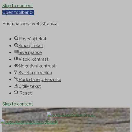
Skip to content
Open toolbar
Pristupačnost web stranica
Povećaj tekst
Smanji tekst
Sive nijanse
Visoki kontrast
Negativni kontrast
Svijetla pozadina
Podcrtane poveznice
Čitljiv tekst
Reset
Skip to content