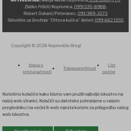
Mrtvozornik:
Matija Mlinar/Koprivnica,
091/5080-773
,
Zlatko Friščić/Koprivnica,
099/220-8988
,
Robert Dukarić/Peteranec,
091/389-3272
Sklonište za životinje “Ottova kućica” šinteri:
099 662 1555
Copyright © 2026 Koprivnički Bregi
Izjava o
List
Transparentnost
pristupačnosti
općine
Koristimo kolačiće kako bismo vam pružili najbolje iskustvo na
našoj web stranici. Kolačići su datoteke pohranjene u vašem
pregledniku i na većini ih web mjesta koriste za prilagodbu vašeg
web iskustva.