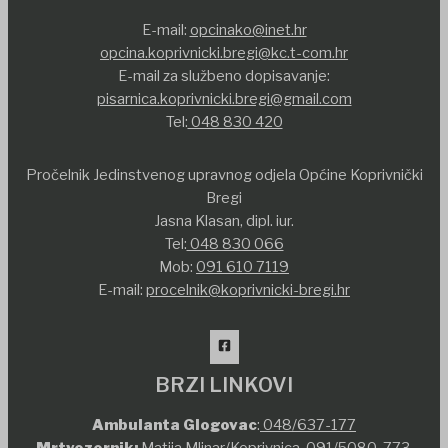
E-mail:
opcinako@inet.hr
opcina.koprivnicki.bregi@kc.t-com.hr
E-mail za službeno dopisavanje:
pisarnica.koprivnicki.bregi@gmail.com
Tel:
048 830 420
Pročelnik Jedinstvenog upravnog odjela Općine Koprivnički
Bregi
Jasna Klasan, dipl. iur.
Tel:
048 830 066
Mob:
091 610 7119
E-mail:
procelnik@koprivnicki-bregi.hr
BRZI LINKOVI
Ambulanta Glogovac
:
048/637-177