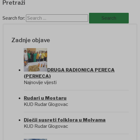
Pretraži
Search for:
Zadnje objave
DRUGA RADIONICA PERECA
(PERHECA)
Najnovije vijesti
Rudari u Mostaru
KUD Rudar Glogovac
Dječji susreti folklora u Molvama
KUD Rudar Glogovac