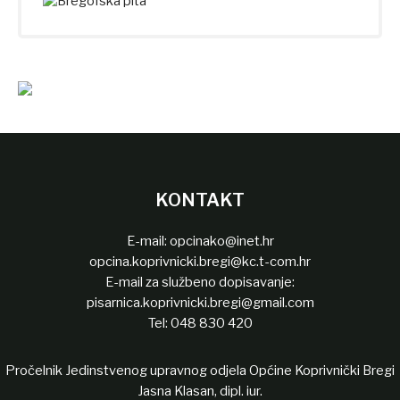
KONTAKT
E-mail:
opcinako@inet.hr
opcina.koprivnicki.bregi@kc.t-com.hr
E-mail za službeno dopisavanje:
pisarnica.koprivnicki.bregi@gmail.com
Tel:
048 830 420
Pročelnik Jedinstvenog upravnog odjela Općine Koprivnički Bregi
Jasna Klasan, dipl. iur.