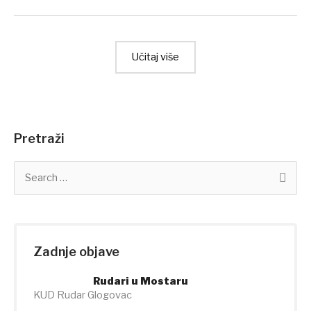
Učitaj više
Pretraži
S
e
a
r
c
h
Zadnje objave
f
o
Rudari u Mostaru
r
KUD Rudar Glogovac
: