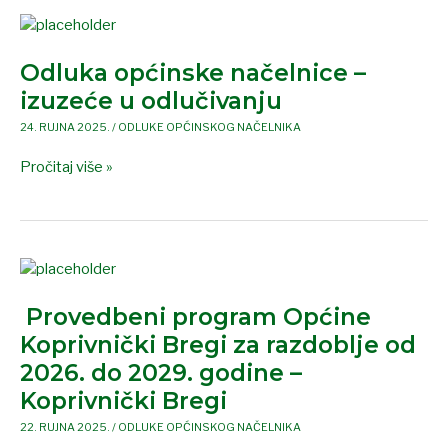
Odluka
općinske
Odluka općinske načelnice –
načelnice
–
izuzeće u odlučivanju
izuzeće
24. RUJNA 2025.
/
ODLUKE OPĆINSKOG NAČELNIKA
u
odlučivanju
Pročitaj više »
Provedbeni
program
Provedbeni program Općine
Općine
Koprivnički
Koprivnički Bregi za razdoblje od
Bregi
2026. do 2029. godine –
za
Koprivnički Bregi
razdoblje
od
22. RUJNA 2025.
/
ODLUKE OPĆINSKOG NAČELNIKA