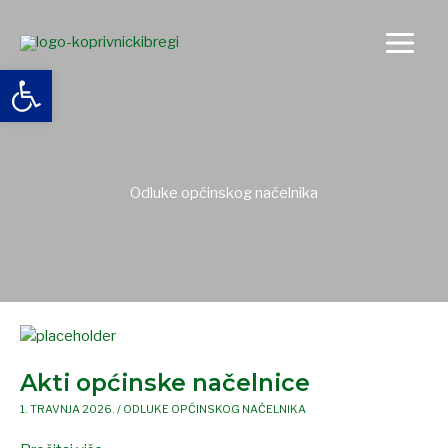
Skip
to
content
Open toolbar
Odluke općinskog načelnika
Akti
općinske
Akti općinske načelnice
načelnice
1. TRAVNJA 2026.
/
ODLUKE OPĆINSKOG NAČELNIKA