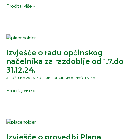
2026.
Pročitaj više »
do
2029.
godine
–
Koprivnički
Izvješće
Bregi
o
Izvješće o radu općinskog
radu
općinskog
načelnika za razdoblje od 1.7.do
načelnika
31.12.24.
za
31. OŽUJKA 2025.
/
ODLUKE OPĆINSKOG NAČELNIKA
razdoblje
od
Pročitaj više »
1.7.do
31.12.24.
Izvješće
o
Izvješće o provedbi Plana
provedbi