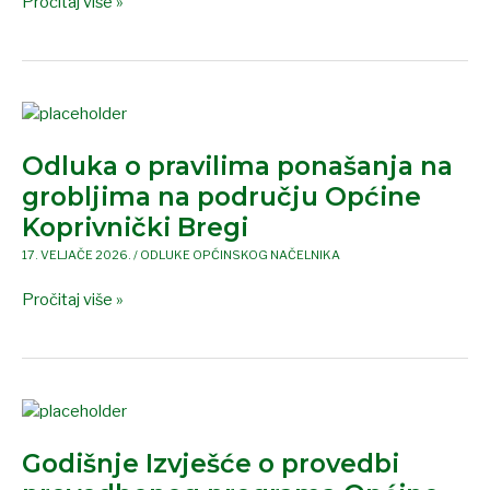
Pročitaj više »
Odluka
o
Odluka o pravilima ponašanja na
pravilima
ponašanja
grobljima na području Općine
na
Koprivnički Bregi
grobljima
17. VELJAČE 2026.
/
ODLUKE OPĆINSKOG NAČELNIKA
na
području
Pročitaj više »
Općine
Koprivnički
Bregi
Godišnje
Izvješće
Godišnje Izvješće o provedbi
o
provedbi