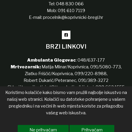
Tel:
048 830 066
Mob:
091 610 7119
E-mail:
procelnik@koprivnicki-bregi.hr
BRZI LINKOVI
Ambulanta Glogovac
:
048/637-177
Mrtvozornik:
Matija Mlinar/Koprivnica,
091/5080-773
,
Zlatko Friščić/Koprivnica,
099/220-8988
,
Robert Dukarić/Peteranec,
091/389-3272
Sklonište za životinje “Ottova kućica” šinteri:
099 662 1555
Koristimo kolačiće kako bismo vam pružili najbolje iskustvo na
našoj web stranici. Kolačići su datoteke pohranjene u vašem
pregledniku i na većini ih web mjesta koriste za prilagodbu
Copyright © 2026 Koprivnički Bregi
vašeg web iskustva.
Izjava o pristupačnosti
Transparentnost
List općine
Ne prihvaćam
Prihvaćam