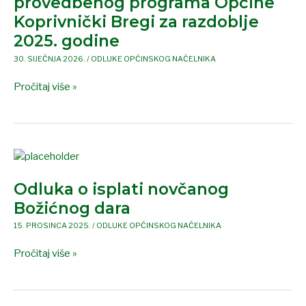
provedbenog programa Općine
provedbenog
Koprivnički Bregi za razdoblje
programa
2025. godine
Općine
Koprivnički
30. SIJEČNJA 2026.
/
ODLUKE OPĆINSKOG NAČELNIKA
Bregi
Pročitaj više »
za
razdoblje
2025.
godine
Odluka
o
Odluka o isplati novčanog
isplati
novčanog
Božićnog dara
Božićnog
15. PROSINCA 2025.
/
ODLUKE OPĆINSKOG NAČELNIKA
dara
Pročitaj više »