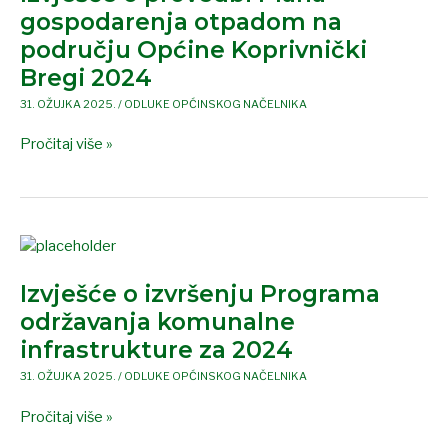
Plana
gospodarenja otpadom na
gospodarenja
području Općine Koprivnički
otpadom
Bregi 2024
na
području
31. OŽUJKA 2025.
/
ODLUKE OPĆINSKOG NAČELNIKA
Općine
Pročitaj više »
Koprivnički
Bregi
2024
Izvješće
o
Izvješće o izvršenju Programa
izvršenju
Programa
održavanja komunalne
održavanja
infrastrukture za 2024
komunalne
31. OŽUJKA 2025.
/
ODLUKE OPĆINSKOG NAČELNIKA
infrastrukture
za
Pročitaj više »
2024