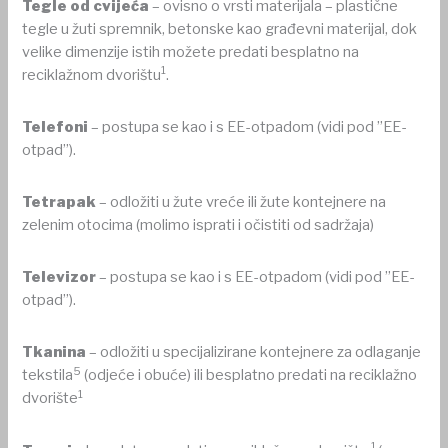
Tegle od cvijeća
– ovisno o vrsti materijala – plastične
tegle u žuti spremnik, betonske kao građevni materijal, dok
velike dimenzije istih možete predati besplatno na
1
reciklažnom dvorištu
.
Telefoni
– postupa se kao i s EE-otpadom (vidi pod ”EE-
otpad”).
Tetrapak
– odložiti u žute vreće ili žute kontejnere na
zelenim otocima (molimo isprati i očistiti od sadržaja)
Televizor
– postupa se kao i s EE-otpadom (vidi pod ”EE-
otpad”).
Tkanina
– odložiti u specijalizirane kontejnere za odlaganje
5
tekstila
(odjeće i obuće) ili besplatno predati na reciklažno
1
dvorište
1