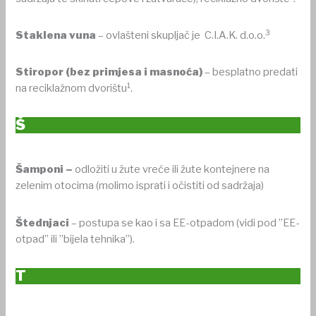
3
Staklena vuna
– ovlašteni skupljač je C.I.A.K. d.o.o.
Stiropor (bez primjesa i masnoća)
– besplatno predati
1
na reciklažnom dvorištu
.
Š
Šamponi –
odložiti u žute vreće ili žute kontejnere na
zelenim otocima (molimo isprati i očistiti od sadržaja)
Štednjaci
– postupa se kao i sa EE-otpadom (vidi pod ”EE-
otpad” ili ”bijela tehnika”).
T