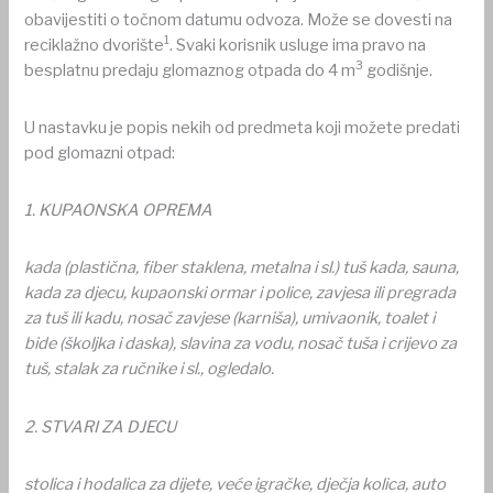
obavijestiti o točnom datumu odvoza. Može se dovesti na
1
reciklažno dvorište
. Svaki korisnik usluge ima pravo na
3
besplatnu predaju glomaznog otpada do 4 m
godišnje.
U nastavku je popis nekih od predmeta koji možete predati
pod glomazni otpad:
1. KUPAONSKA OPREMA
kada (plastična, fiber staklena, metalna i sl.) tuš kada, sauna,
kada za djecu, kupaonski ormar i police, zavjesa ili pregrada
za tuš ili kadu, nosač zavjese (karniša), umivaonik, toalet i
bide (školjka i daska), slavina za vodu, nosač tuša i crijevo za
tuš, stalak za ručnike i sl., ogledalo.
2.
STVARI ZA DJECU
stolica i hodalica za dijete, veće igračke, dječja kolica, auto