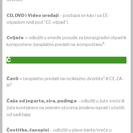
CD, DVD i Video
uređaji
– postupa se kao i sa EE-
otpadom (vidi pod ”EE-otpad”).
Cvijeće –
odložiti u smeđe posude za biorazgradivi otpad ili
4
kompostere, besplatno predati na kompostanu
.
Č
1
Čavli –
besplatno predati na reciklažno dvorište
ili CE-ZA-
2
R
Čaše od jogurta, sira, pudinga
– odložiti u žute vreće ili
žute kontejnere na zelenim otocima (molimo isprati i očistiti
od sadržaja).
Čestitke, časopisi
– odložiti u plave kante/vreće u