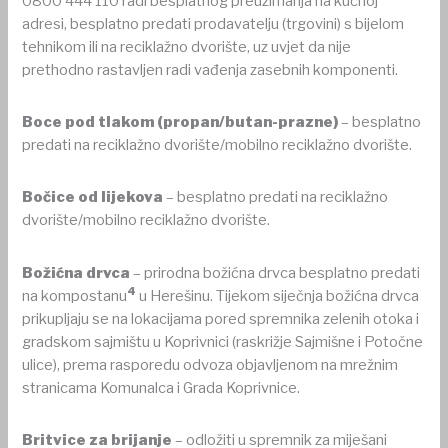
0800 444 110 radi besplatnog preuzimanja na kućnoj
adresi, besplatno predati prodavatelju (trgovini) s bijelom
tehnikom ili na reciklažno dvorište, uz uvjet da nije
prethodno rastavljen radi vađenja zasebnih komponenti.
Boce pod tlakom (propan/butan-prazne)
– besplatno
predati na reciklažno dvorište/mobilno reciklažno dvorište.
Bočice od lijekova
– besplatno predati na reciklažno
dvorište/mobilno reciklažno dvorište.
Božićna drvca
– prirodna božićna drvca besplatno predati
4
na kompostanu
u Herešinu. Tijekom siječnja božićna drvca
prikupljaju se na lokacijama pored spremnika zelenih otoka i
gradskom sajmištu u Koprivnici (raskrižje Sajmišne i Potočne
ulice), prema rasporedu odvoza objavljenom na mrežnim
stranicama Komunalca i Grada Koprivnice.
Britvice za brijanje
– odložiti u spremnik za miješani