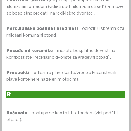
glomaznim otpadom (vidjeti pod ”glomazni otpad”), a može
1
se besplatno predati i na reciklažno dvorište
.
Porculansko posuđe
i predmeti
– odložiti u spremnik za
miješani komunalni otpad.
Posuđe od keramike
– možete besplatno dovesti na
4
kompostište i reciklažno dvorište za građevni otpad
.
Prospekti
– odložiti u plave kante/vreće u kućanstvu ili
plave kontejnere na zelenim otocima
R
Računala
– postupa se kao i s EE-otpadom (vidi pod ”EE-
otpad”).