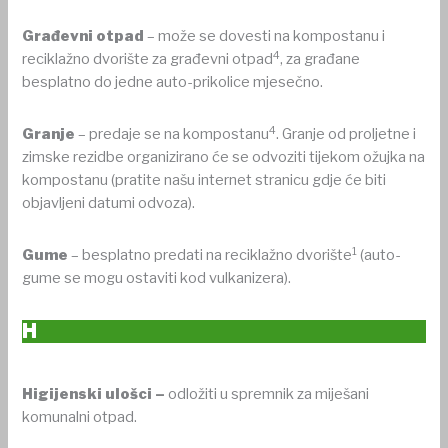
Građevni otpad
– može se dovesti na kompostanu i
4
reciklažno dvorište za građevni otpad
, za građane
besplatno do jedne auto-prikolice mjesečno.
4
Granje
– predaje se na kompostanu
. Granje od proljetne i
zimske rezidbe organizirano će se odvoziti tijekom ožujka na
kompostanu (pratite našu internet stranicu gdje će biti
objavljeni datumi odvoza).
1
Gume
– besplatno predati na reciklažno dvorište
(auto-
gume se mogu ostaviti kod vulkanizera).
H
Higijenski ulošci –
odložiti u spremnik za miješani
komunalni otpad.