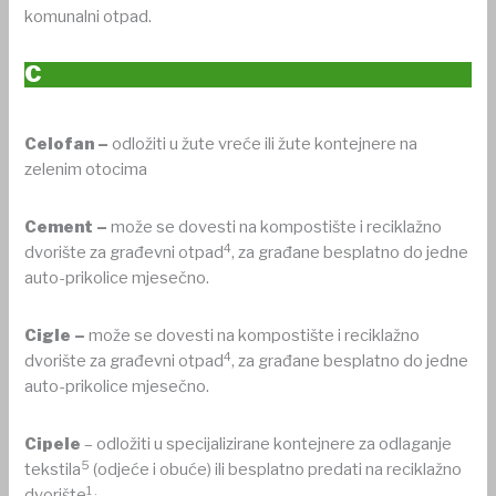
komunalni otpad.
C
Celofan –
odložiti u žute vreće ili žute kontejnere na
zelenim otocima
Cement –
može se dovesti na kompostište i reciklažno
4
dvorište za građevni otpad
, za građane besplatno do jedne
auto-prikolice mjesečno.
Cigle –
može se dovesti na kompostište i reciklažno
4
dvorište za građevni otpad
, za građane besplatno do jedne
auto-prikolice mjesečno.
Cipele
– odložiti u specijalizirane kontejnere za odlaganje
5
tekstila
(odjeće i obuće) ili besplatno predati na reciklažno
1 .
dvorište