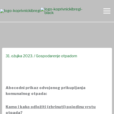
Skip
to
content
RECIKLIRANJE OD A DO Ž
31. ožujka 2023.
/
Gospodarenje otpadom
Abecedni prikaz odvojenog prikupljanja
komunalnog otpada:
Kamo i kako odložiti (zbrinuti) pojedinu vrstu
otpada?