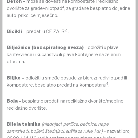
Beton –
može se dovesti na kompostište i reciklažno
4
dvorište za građevni otpad
, za građane besplatno do jedne
auto-prikolice mjesečno.
2
Bicikli
– predati u CE-ZA-R
.
Bilježnice (bez spiralnog uveza)
– odložiti u plave
kante/vreće u kućanstvu ili plave kontejnere na zelenim
otocima.
Biljke –
odložiti u smeđe posude za biorazgradivi otpad ili
4
kompostere, besplatno predati na kompostanu
.
Boja
– besplatno predati na reciklažno dvorište/mobilno
reciklažno dvorište.
Bijela tehnika
(hladnjaci, perilice, pećnice, nape,
zamrzivači, bojleri, štednjaci, sušila za ruke, i dr.)
– nazvati broj