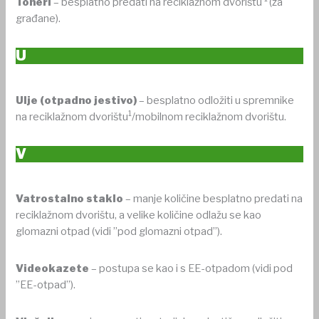
Toneri
– besplatno predati na reciklažnom dvorištu
(za
građane).
U
Ulje (otpadno jestivo)
– besplatno odložiti u spremnike
1
na reciklažnom dvorištu
/mobilnom reciklažnom dvorištu.
V
Vatrostalno staklo
– manje količine besplatno predati na
reciklažnom dvorištu, a velike količine odlažu se kao
glomazni otpad (vidi ”pod glomazni otpad”).
Videokazete
– postupa se kao i s EE-otpadom (vidi pod
”EE-otpad”).