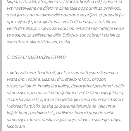
klupa, vrtni alat, strojevi za vrt (tačke, kosilica i sl.), sjenica za
vrt (rastavljena na dijelove dimenzija pogodnih za prijevoz),
drvo (izrezano na dimenzije pogodne za prijevoz), posuda (za
npr. cvijeće) i postolje/nosač većih dimenzija, vrtni ukrasi
većih dimenzija, crijevo za vodu, oprema za razvođenje vode
te posude za zalijevanje bilja, ljuljačka, suncobran i stalak za
suncobran, sklopivi bazen, roštilj
5. OSTALI GLOMAZNI OTPAD
rolete, žaluzine, tende i sl., ljestve i samostojeće stepenice,
vrata (npr. sobna, ulazna i dr.), staklo (okno), prozor,
prozorski okvir, invalidska kolica, dekorativni predmeti većih
dimenzija, oprema za kućne ljubimce većih dimenzija (akvarij,
žičani kavez, i sl.), sprave za vježbanje i veća oprema za sport
i rekreaciju (bicikl, daska za jedrenje/jahanje na valovima,
kajak, kanu, pedalina i sl.), radijator, kante i posude većih
dimenzija, tapete, daska za glačanje, okvir za sušenje rublja,
kišobrani