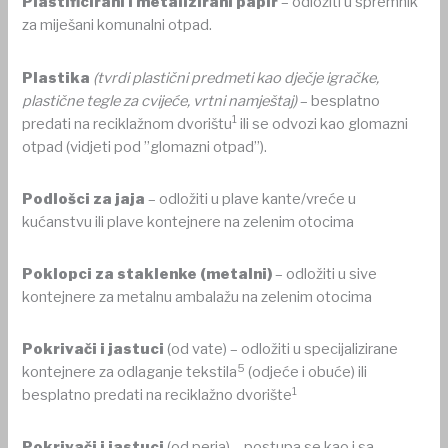
Plastificirani i metalizirani papir
– odložiti u spremnik
za miješani komunalni otpad.
Plastika
(tvrdi plastični predmeti kao dječje igračke,
plastične tegle za cvijeće, vrtni namještaj)
– besplatno
1
predati na reciklažnom dvorištu
ili se odvozi kao glomazni
otpad (vidjeti pod ”glomazni otpad”).
Podlošci za jaja
– odložiti u plave kante/vreće u
kućanstvu ili plave kontejnere na zelenim otocima
Poklopci za staklenke (metalni)
– odložiti u sive
kontejnere za metalnu ambalažu na zelenim otocima
Pokrivači i jastuci
(od vate) – odložiti u specijalizirane
5
kontejnere za odlaganje tekstila
(odjeće i obuće) ili
1
besplatno predati na reciklažno dvorište
Pokrivači i jastuci
(od perja) – postupa se kao i sa