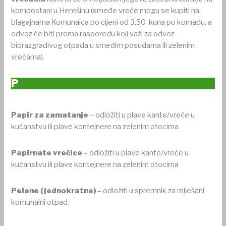
kompostani u Herešinu (smeđe vreće mogu se kupiti na
blagajnama Komunalca po cijeni od 3,50 kuna po komadu, a
odvoz će biti prema rasporedu koji važi za odvoz
biorazgradivog otpada u smeđim posudama ili zelenim
vrećama).
P
Papir za zamatanje
– odložiti u plave kante/vreće u
kućanstvu ili plave kontejnere na zelenim otocima
Papirnate vrećice
– odložiti u plave kante/vreće u
kućanstvu ili plave kontejnere na zelenim otocima
Pelene (jednokratne)
– odložiti u spremnik za miješani
komunalni otpad.