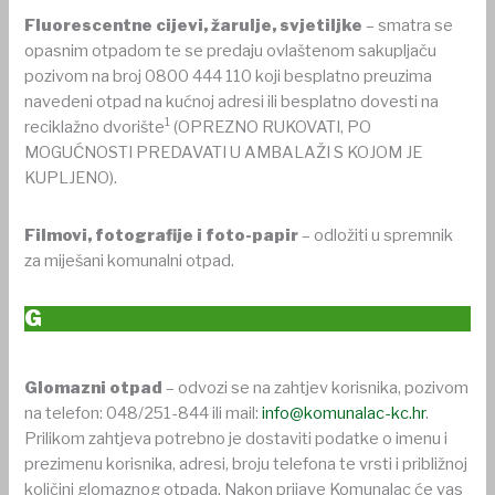
Fluorescentne cijevi, žarulje, svjetiljke
– smatra se
opasnim otpadom te se predaju ovlaštenom sakupljaču
pozivom na broj 0800 444 110 koji besplatno preuzima
navedeni otpad na kućnoj adresi ili besplatno dovesti na
1
reciklažno dvorište
(OPREZNO RUKOVATI, PO
MOGUĆNOSTI PREDAVATI U AMBALAŽI S KOJOM JE
KUPLJENO).
Filmovi, fotografije i foto-papir
– odložiti u spremnik
za miješani komunalni otpad.
G
Glomazni otpad
– odvozi se na zahtjev korisnika, pozivom
na telefon: 048/251-844 ili mail:
info@komunalac-kc.hr
.
Prilikom zahtjeva potrebno je dostaviti podatke o imenu i
prezimenu korisnika, adresi, broju telefona te vrsti i približnoj
količini glomaznog otpada. Nakon prijave Komunalac će vas