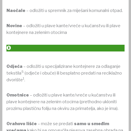
Naočale
– odložiti u spremnik za miješani komunalni otpad.
Novine
– odložiti u plave kante/vreće u kućanstvu ili plave
kontejnere na zelenim otocima
O
Odjeća
– odložiti u specijalizirane kontejnere za odlaganje
5
tekstila
(odjeće i obuće) ili besplatno predati na reciklažno
1
dvorište
.
Omotnice
– odložiti u plave kante/vreće u kućanstvu ili
plave kontejnere na zelenim otocima (prethodno ukloniti
prozirnu plastičnu foliju na okviru za primatelja, ako je ima).
Orahovo lišće
– može se predati
samo u smeđim
vrećama
kako bi se omogućila njegova zasebna obrada na