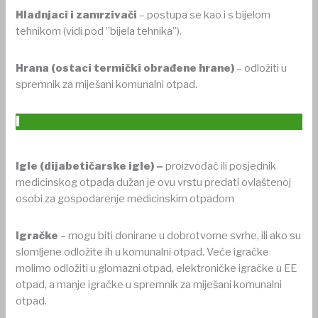
Hladnjaci i zamrzivači
– postupa se kao i s bijelom
tehnikom (vidi pod ”bijela tehnika”).
Hrana (ostaci termički obrađene hrane)
– odložiti u
spremnik za miješani komunalni otpad.
I
Igle (dijabetičarske igle) –
proizvođač ili posjednik
medicinskog otpada dužan je ovu vrstu predati ovlaštenoj
osobi za gospodarenje medicinskim otpadom
Igračke
– mogu biti donirane u dobrotvorne svrhe, ili ako su
slomljene odložite ih u komunalni otpad. Veće igračke
molimo odložiti u glomazni otpad, elektroničke igračke u EE
otpad, a manje igračke u spremnik za miješani komunalni
otpad.