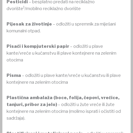
Pesticidi
– besplatno predati na reciklažno
1
dvorište
/mobilno reciklažno dvorište
Pijesak za životinje
– odložiti u spremnik za miješani
komunalni otpad.
Pisaći i kompjuterski papir
– odložiti u plave
kante/vreće u kućanstvu ili plave kontejnere na zelenim
otocima
Pisma
– odložiti u plave kante/vreće u kućanstvu ili plave
kontejnere na zelenim otocima
Plastična ambalaža (boce, folija, čepovi, vrećice,
tanjuri, pribor za jelo)
– odložiti u žute vreće ili žute
kontejnere na zelenim otocima (molimo isprati i očistiti od
sadržaja).