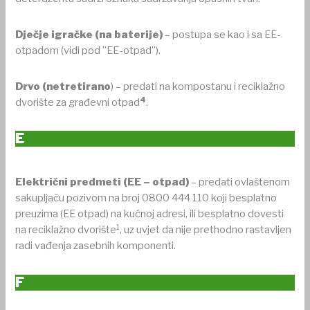
Dječje igračke (na baterije)
– postupa se kao i sa EE-
otpadom (vidi pod ”EE-otpad”).
Drvo
(netretirano
) – predati na kompostanu i reciklažno
4
dvorište za građevni otpad
.
E
Električni predmeti
(EE – otpad)
– predati ovlaštenom
sakupljaču pozivom na broj 0800 444 110 koji besplatno
preuzima (EE otpad) na kućnoj adresi, ili besplatno dovesti
1
na reciklažno dvorište
, uz uvjet da nije prethodno rastavljen
radi vađenja zasebnih komponenti.
F