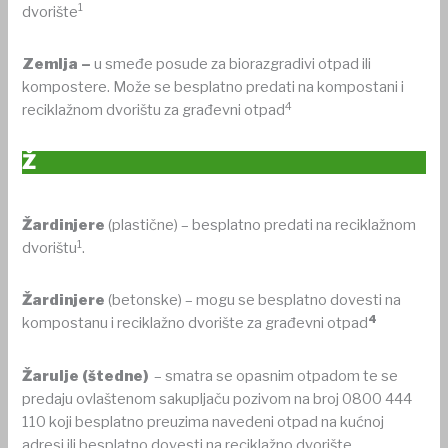
1
dvorište
Zemlja –
u smeđe posude za biorazgradivi otpad ili
kompostere. Može se besplatno predati na kompostani i
4
reciklažnom dvorištu za građevni otpad
Ž
Žardinjere
(plastične) – besplatno predati na reciklažnom
1
dvorištu
.
Žardinjere
(betonske) – mogu se besplatno dovesti na
4
kompostanu i reciklažno dvorište za građevni otpad
Žarulje (štedne)
– smatra se opasnim otpadom te se
predaju ovlaštenom sakupljaču pozivom na broj 0800 444
110 koji besplatno preuzima navedeni otpad na kućnoj
adresi ili besplatno dovesti na reciklažno dvorište