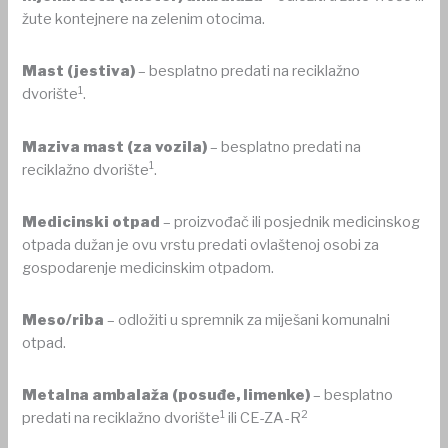
žute kontejnere na zelenim otocima.
Mast (jestiva)
– besplatno predati na reciklažno
1
dvorište
.
Maziva mast
(za vozila)
– besplatno predati na
1
reciklažno dvorište
.
Medicinski otpad
– proizvođač ili posjednik medicinskog
otpada dužan je ovu vrstu predati ovlaštenoj osobi za
gospodarenje medicinskim otpadom.
Meso/riba
– odložiti u spremnik za miješani komunalni
otpad.
Metalna ambalaža (posuđe, limenke)
– besplatno
1
2
predati na reciklažno dvorište
ili CE-ZA-R