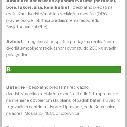
Ambalaža onečišćena opasnim tvarima (herbicidi,
boje, lakovi, ulja, kemikalije)
– besplatno predati na
reciklažno dvorište/mobilno reciklažno dvorište (OPG,
pravne osobe i obrtnici predaju prema rasporedu
Savjetodavne službe).
Azbest
– mogućnost besplatne predaje na reciklažnom
dvorištu/mobilnom reciklažnom dvorištu do 200 kg svakih
pola godine
B
Baterije
– besplatno predati na reciklažno
dvorište/mobilno reciklažno dvorište ili odložiti u spremnike
namijenjene odvojenom skupljanju otpadnih baterija u većim
trgovačkim centrima ili ispred Upravne zgrade Komunalca,
na adresi Mosna 15, 48000 Koprivnica