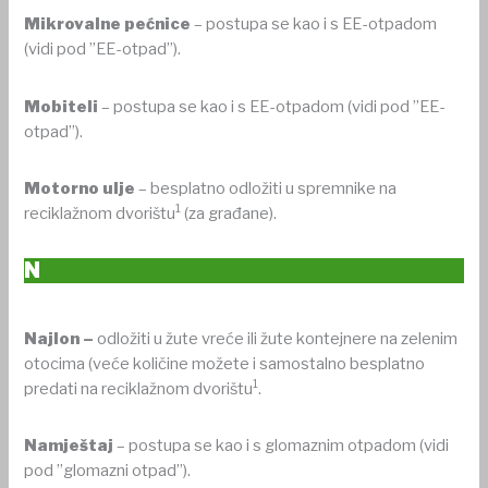
Mikrovalne pećnice
– postupa se kao i s EE-otpadom
(vidi pod ”EE-otpad”).
Mobiteli
– postupa se kao i s EE-otpadom (vidi pod ”EE-
otpad”).
Motorno ulje
– besplatno odložiti u spremnike na
1
reciklažnom dvorištu
(za građane).
N
Najlon –
odložiti u žute vreće ili žute kontejnere na zelenim
otocima (veće količine možete i samostalno besplatno
1
predati na reciklažnom dvorištu
.
Namještaj
– postupa se kao i s glomaznim otpadom (vidi
pod ”glomazni otpad”).