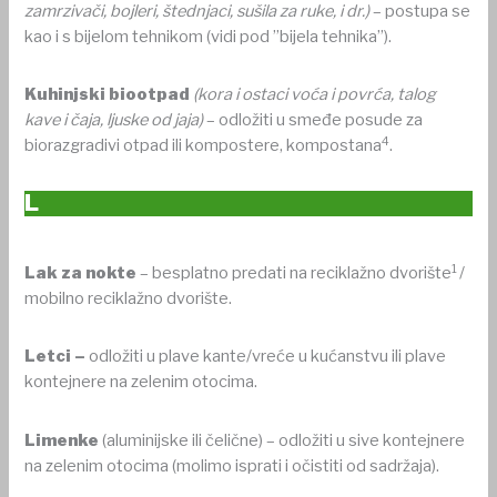
zamrzivači, bojleri, štednjaci, sušila za ruke, i dr.)
– postupa se
kao i s bijelom tehnikom (vidi pod ”bijela tehnika”).
Kuhinjski biootpad
(kora i ostaci voća i povrća, talog
kave i čaja, ljuske od jaja)
– odložiti u smeđe posude za
4
biorazgradivi otpad ili kompostere, kompostana
.
L
1
Lak za nokte
– besplatno predati na reciklažno dvorište
/
mobilno reciklažno dvorište.
Letci –
odložiti u plave kante/vreće u kućanstvu ili plave
kontejnere na zelenim otocima.
Limenke
(aluminijske ili čelične) – odložiti u sive kontejnere
na zelenim otocima (molimo isprati i očistiti od sadržaja).