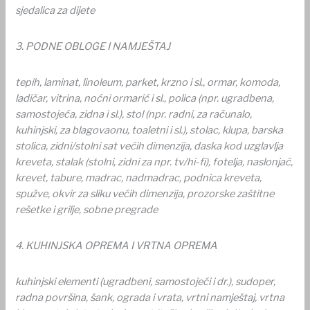
sjedalica za dijete
3. PODNE OBLOGE I NAMJEŠTAJ
tepih, laminat, linoleum, parket, krzno i sl., ormar, komoda,
ladičar, vitrina, noćni ormarić i sl., polica (npr. ugradbena,
samostojeća, zidna i sl.), stol (npr. radni, za računalo,
kuhinjski, za blagovaonu, toaletni i sl.), stolac, klupa, barska
stolica, zidni/stolni sat većih dimenzija, daska kod uzglavlja
kreveta, stalak (stolni, zidni za npr. tv/hi-fi), fotelja, naslonjač,
krevet, tabure, madrac, nadmadrac, podnica kreveta,
spužve, okvir za sliku većih dimenzija, prozorske zaštitne
rešetke i grilje, sobne pregrade
4.
KUHINJSKA OPREMA I VRTNA OPREMA
kuhinjski elementi (ugradbeni, samostojeći i dr.), sudoper,
radna površina, šank, ograda i vrata, vrtni namještaj, vrtna