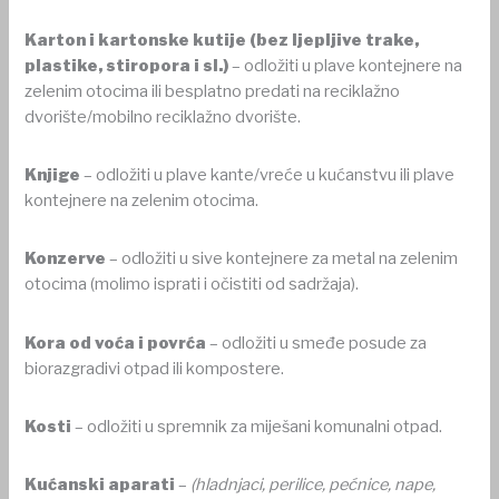
Karton i kartonske kutije (bez ljepljive trake,
plastike, stiropora i sl.)
– odložiti u plave kontejnere na
zelenim otocima ili besplatno predati na reciklažno
dvorište/mobilno reciklažno dvorište.
Knjige
– odložiti u plave kante/vreće u kućanstvu ili plave
kontejnere na zelenim otocima.
Konzerve
– odložiti u sive kontejnere za metal na zelenim
otocima (molimo isprati i očistiti od sadržaja).
Kora od voća i povrća
– odložiti u smeđe posude za
biorazgradivi otpad ili kompostere.
Kosti
– odložiti u spremnik za miješani komunalni otpad.
Kućanski aparati
–
(hladnjaci, perilice, pećnice, nape,