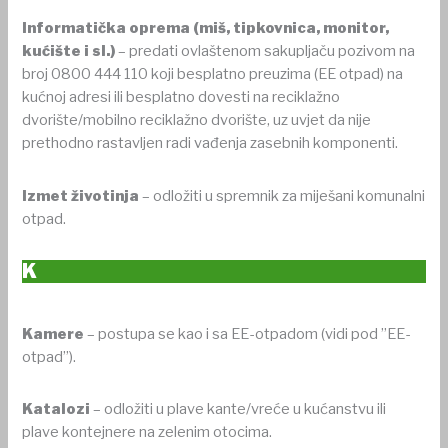
Informatička oprema
(miš, tipkovnica, monitor,
kućište i sl.)
– predati ovlaštenom sakupljaču pozivom na
broj 0800 444 110 koji besplatno preuzima (EE otpad) na
kućnoj adresi ili besplatno dovesti na reciklažno
dvorište/mobilno reciklažno dvorište, uz uvjet da nije
prethodno rastavljen radi vađenja zasebnih komponenti.
Izmet životinja
– odložiti u spremnik za miješani komunalni
otpad.
K
Kamere
– postupa se kao i sa EE-otpadom (vidi pod ”EE-
otpad”).
Katalozi
– odložiti u plave kante/vreće u kućanstvu ili
plave kontejnere na zelenim otocima.