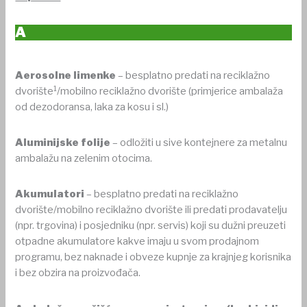
A
Aerosolne limenke
– besplatno predati na reciklažno
1
dvorište
/mobilno reciklažno dvorište (primjerice ambalaža
od dezodoransa, laka za kosu i sl.)
Aluminijske folije
– odložiti u sive kontejnere za metalnu
ambalažu na zelenim otocima.
Akumulatori
– besplatno predati na reciklažno
dvorište/mobilno reciklažno dvorište ili predati prodavatelju
(npr. trgovina) i posjedniku (npr. servis) koji su dužni preuzeti
otpadne akumulatore kakve imaju u svom prodajnom
programu, bez naknade i obveze kupnje za krajnjeg korisnika
i bez obzira na proizvođača.