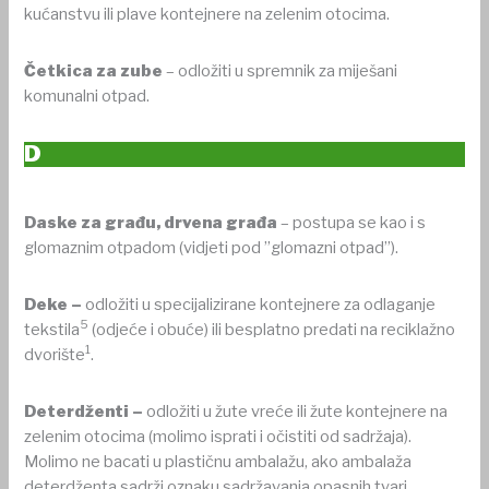
kućanstvu ili plave kontejnere na zelenim otocima.
Četkica za zube
– odložiti u spremnik za miješani
komunalni otpad.
D
Daske za građu, drvena građa
– postupa se kao i s
glomaznim otpadom (vidjeti pod ”glomazni otpad”).
Deke –
odložiti u specijalizirane kontejnere za odlaganje
5
tekstila
(odjeće i obuće) ili besplatno predati na reciklažno
1
dvorište
.
Deterdženti –
odložiti u žute vreće ili žute kontejnere na
zelenim otocima (molimo isprati i očistiti od sadržaja).
Molimo ne bacati u plastičnu ambalažu, ako ambalaža
deterdženta sadrži oznaku sadržavanja opasnih tvari.