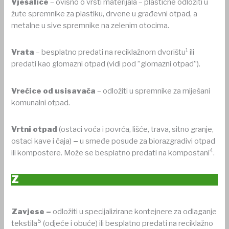
Vješalice
– ovisno o vrsti materijala – plastične odložiti u
žute spremnike za plastiku, drvene u građevni otpad, a
metalne u sive spremnike na zelenim otocima.
1
Vrata
– besplatno predati na reciklažnom dvorištu
ili
predati kao glomazni otpad (vidi pod ”glomazni otpad”).
Vrećice od usisavača
– odložiti u spremnike za miješani
komunalni otpad.
Vrtni otpad
(ostaci voća i povrća, lišće, trava, sitno granje,
ostaci kave i čaja)
–
u smeđe posude za biorazgradivi otpad
4
ili kompostere. Može se besplatno predati na kompostani
.
Z
Zavjese –
odložiti u specijalizirane kontejnere za odlaganje
5
tekstila
(odjeće i obuće) ili besplatno predati na reciklažno