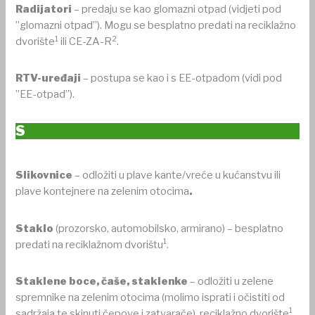
Radijatori
– predaju se kao glomazni otpad (vidjeti pod
”glomazni otpad”). Mogu se besplatno predati na reciklažno
1
2
dvorište
ili CE-ZA-R
.
RTV-uređaji
– postupa se kao i s EE-otpadom (vidi pod
”EE-otpad”).
S
Slikovnice
– odložiti u plave kante/vreće u kućanstvu ili
plave kontejnere na zelenim otocima
.
Staklo
(prozorsko, automobilsko, armirano) – besplatno
1
predati na reciklažnom dvorištu
.
Staklene boce, čaše, staklenke
– odložiti u zelene
spremnike na zelenim otocima (molimo isprati i očistiti od
1
sadržaja te skinuti čepove i zatvarače), reciklažno dvorište
.