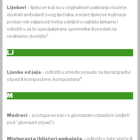
Lijekovi
– lijekove koji su u originalnom pakiranju možete
donirati ambulanti svog liječnika, a stare lijekove kojima je
prošao rok valjanosti treba odnijeti u najbližu ljekarnu i
odložiti u za to specijalizirane spremnike ili predati na
1
reciklažno dvorište
.
LJ
Ljuske od jaja
– odložiti u smeđe posude za biorazgradivi
4
otpad ili kompostere, kompostana
.
M
Madraci
– postupa se kao i s glomaznim otpadom (vidjeti
pod ”glomazni otpad”).
Mjehurasta (blister) ambalaža
– odložiti u žute vreće ili