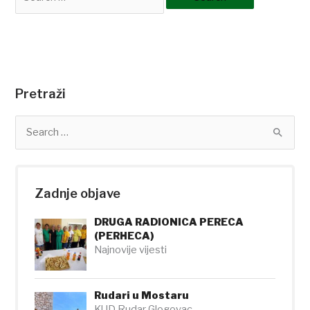
Pretraži
S
e
a
r
c
Zadnje objave
h
f
DRUGA RADIONICA PERECA
o
(PERHECA)
r
Najnovije vijesti
:
Rudari u Mostaru
KUD Rudar Glogovac