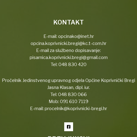
KONTAKT
E-mail:
opcinako@inet.hr
opcina.koprivnicki.bregi@kc.t-com.hr
E-mail za službeno dopisavanje:
pisarnica.koprivnicki.bregi@gmail.com
Tel:
048 830 420
Pročelnik Jedinstvenog upravnog odjela Općine Koprivnički Bregi
Jasna Klasan, dipl. iur.
Tel:
048 830 066
Mob:
091 610 7119
E-mail:
procelnik@koprivnicki-bregi.hr