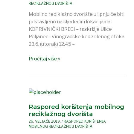
RECIKLAŽNOG DVORIŠTA
–
lipanj
Mobilno reciklažno dvorište u lipnju će biti
postavljeno na sljedećim lokacijama:
KOPRIVNIČKI BREGI – raskrižje Ulice
Poljanec i Vinogradske kod zelenog otoka
23.6. (utorak) 12.45 –
Pročitaj više »
Raspored
korištenja
Raspored korištenja mobilnog
mobilnog
reciklažnog dvorišta
reciklažnog
dvorišta
26. VELJAČE 2019.
/
RASPORED KORIŠTENJA
MOBILNOG RECIKLAŽNOG DVORIŠTA