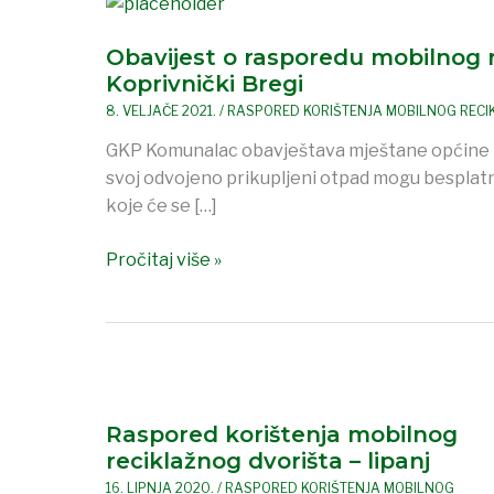
Obavijest
o
Obavijest o rasporedu mobilnog r
rasporedu
Koprivnički Bregi
mobilnog
reciklažnog
8. VELJAČE 2021.
/
RASPORED KORIŠTENJA MOBILNOG RECI
dvorišta
GKP Komunalac obavještava mještane općine Kop
u
svoj odvojeno prikupljeni otpad mogu besplatn
općini
koje će se […]
Koprivnički
Bregi
Pročitaj više »
Raspored
korištenja
Raspored korištenja mobilnog
mobilnog
reciklažnog dvorišta – lipanj
reciklažnog
dvorišta
16. LIPNJA 2020.
/
RASPORED KORIŠTENJA MOBILNOG