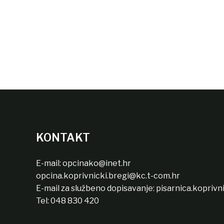
KONTAKT
E-mail:
opcinako@inet.hr
opcina.koprivnicki.bregi@kc.t-com.hr
E-mail za službeno dopisavanje:
pisarnica.koprivn
Tel:
048 830 420