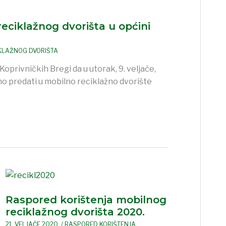
eciklažnog dvorišta u općini
KLAŽNOG DVORIŠTA
rivničkih Bregi da u utorak, 9. veljače,
o predati u mobilno reciklažno dvorište
Raspored
korištenja
Raspored korištenja mobilnog
mobilnog
reciklažnog dvorišta 2020.
reciklažnog
dvorišta
21. VELJAČE 2020.
/
RASPORED KORIŠTENJA