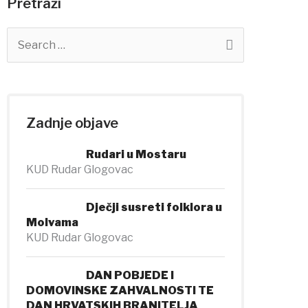
Pretraži
S
e
a
r
c
h
Zadnje objave
f
o
Rudari u Mostaru
r
KUD Rudar Glogovac
:
Dječji susreti folklora u
Molvama
KUD Rudar Glogovac
DAN POBJEDE I
DOMOVINSKE ZAHVALNOSTI TE
DAN HRVATSKIH BRANITELJA