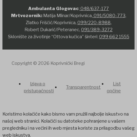
Ambulanta Glogovac
:
048/637-177
Mrtvozornik:
Matija Mlinar/Koprivnica,
091/5080-773
,
Zlatko Friščić/Koprivnica,
099/220-8988
,
Robert Dukarić/Peteranec,
091/389-3272
Sklonište za životinje “Ottova kućica” šinteri:
099 662 1555
Copyright © 2026 Koprivnički Bregi
Izjava o
List
Transparentnost
pristupačnosti
općine
Koristimo kolačiće kako bismo vam pružili najbolje iskustvo na
našoj web stranici. Kolačići su datoteke pohranjene u vašem
pregledniku i na većini ih web mjesta koriste za prilagodbu vašeg
web iskustva.