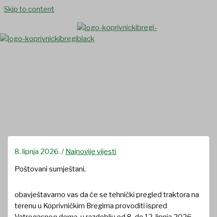
Skip to content
TEHNIČKI PREGLED
TRAKTORA
8. lipnja 2026.
/
Najnovije vijesti
Poštovani sumještani,
obavještavamo vas da će se tehnički pregled traktora na
terenu u Koprivničkim Bregima provoditi ispred
Vatrogasnog doma, u razdoblju od 8. do 12. lipnja 2026.