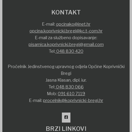
KONTAKT
E-mail:
opcinako@inet.hr
opcina.koprivnicki.bregi@kc.t-com.hr
E-mail za službeno dopisavanje:
pisarnica.koprivnicki.bregi@gmail.com
Tel:
048 830 420
Pročelnik Jedinstvenog upravnog odjela Općine Koprivnički
Bregi
Jasna Klasan, dipl. iur.
Tel:
048 830 066
Mob:
091 610 7119
E-mail:
procelnik@koprivnicki-bregi.hr
BRZI LINKOVI