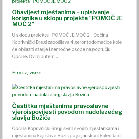
Obavijest mještanima – upisivanje
korisnika u sklopu projekta “POMOĆ JE
MOĆ 2”
U sklopu projekta „POMOĆ JE MOĆ 2“, Općina
Koprivnički Bregi zapošljava 4 gerontodomaćice koje
će obilaziti starije i nemoćne osobe na području
Općine. Ovim putem…
Pročitaj više »
Čestitka mještanima pravoslavne
vjeroispovijesti povodom nadolazećeg
slavlja Božića
Općina Koprivnički Bregi svim svojim mještankama i
mještanima koji slave Božić po julijanskom kalendaru