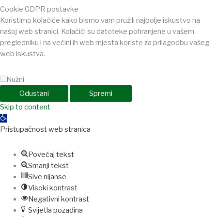
Cookie GDPR postavke
Koristimo kolačiće kako bismo vam pružili najbolje iskustvo na
našoj web stranici. Kolačići su datoteke pohranjene u vašem
pregledniku i na većini ih web mjesta koriste za prilagodbu vašeg
web iskustva.
Nužni
Odustani
Spremi
bet
Skip to content
holiganbet
Holiganbet
Holiganbet
jojobet
grandpashabet
betpark
Open
toolbar
Pristupačnost web stranica
Povećaj tekst
Smanji tekst
Sive nijanse
Visoki kontrast
Negativni kontrast
Svijetla pozadina