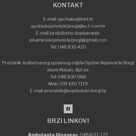
KONTAKT
E-mail:
opcinako@inet.hr
opcina.koprivnicki.bregi@kc.t-com.hr
E-mail za službeno dopisavanje:
pisarnica.koprivnicki.bregi@gmail.com
Tel:
048 830 420
Pročelnik Jedinstvenog upravnog odjela Općine Koprivnički Bregi
Jasna Klasan, dipl. iur.
Tel:
048 830 066
Mob:
091 610 7119
E-mail:
procelnik@koprivnicki-bregi.hr
BRZI LINKOVI
Ambulanta Glogovac
:
048/637-177