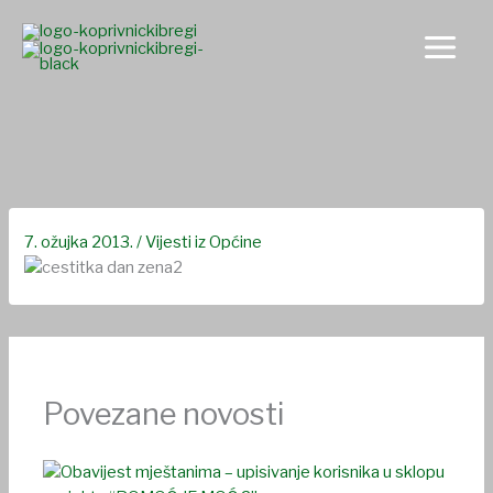
Skip
to
content
Čestitka Dan žena
7. ožujka 2013.
/
Vijesti iz Općine
Povezane novosti