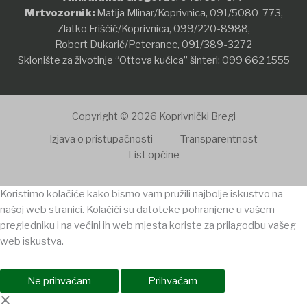
Mrtvozornik:
Matija Mlinar/Koprivnica,
091/5080-773
,
Zlatko Friščić/Koprivnica,
099/220-8988
,
Robert Dukarić/Peteranec,
091/389-3272
Sklonište za životinje “Ottova kućica” šinteri:
099 662 1555
Copyright © 2026 Koprivnički Bregi
Izjava o pristupačnosti
Transparentnost
List općine
Koristimo kolačiće kako bismo vam pružili najbolje iskustvo na
našoj web stranici. Kolačići su datoteke pohranjene u vašem
pregledniku i na većini ih web mjesta koriste za prilagodbu vašeg
web iskustva.
Ne prihvaćam
Prihvaćam
×