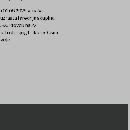
a 01.06.2025.g. naša
uzrasta i srednja skupina
 u Đurđevcu na 22.
otri dječjeg folklora. Osim
svoje…