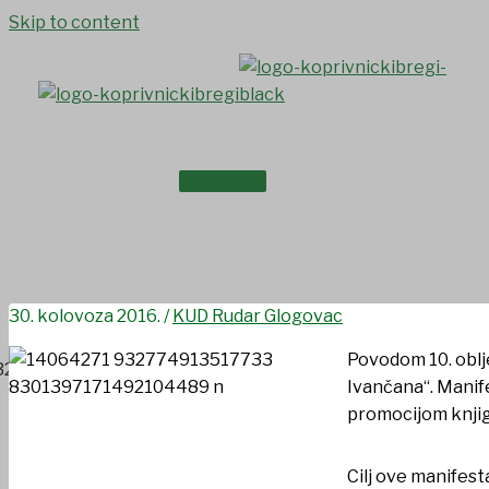
Skip to content
NASLOVNICA
Članovi KUD-a „Rudar“ sudje
O NAMA
Ivančanu“
30. kolovoza 2016.
/
KUD Rudar Glogovac
Povodom 10. oblj
Ivančana“. Manif
promocijom knjig
Cilj ove manifest