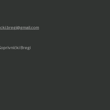
icki.bregi@gmail.com
oprivnički Bregi