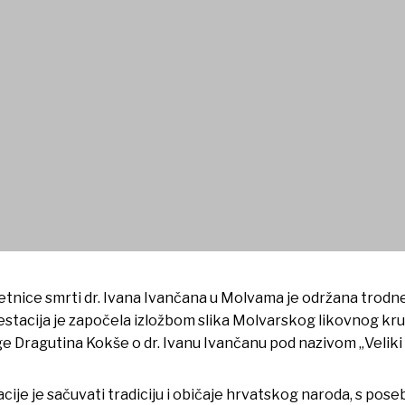
lovali na manifestaciji “Spo
etnice smrti dr. Ivana Ivančana u Molvama je održana trodn
estacija je započela izložbom slika Molvarskog likovnog kru
e Dragutina Kokše o dr. Ivanu Ivančanu pod nazivom „Veliki
acije je sačuvati tradiciju i običaje hrvatskog naroda, s po