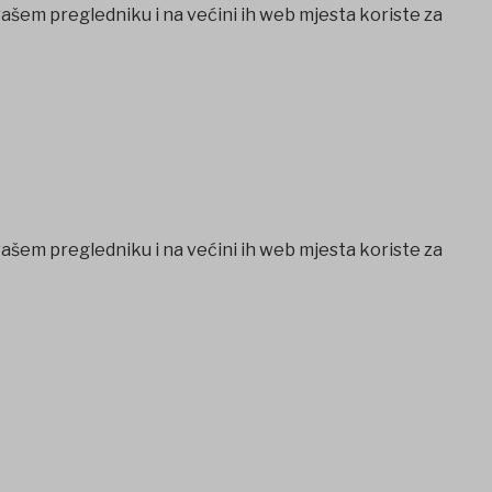
vašem pregledniku i na većini ih web mjesta koriste za
vašem pregledniku i na većini ih web mjesta koriste za
io
Casibom
Ankara escort
Ankara escort
Jojobet Giriş
Jojobet