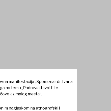
menar dr. Ivanu
evna manifestacija „Spomenar dr. Ivana
ga na temu „Podravski svati“ te
 čovek z malog mesta“.
sebnim naglaskom na etnografski i