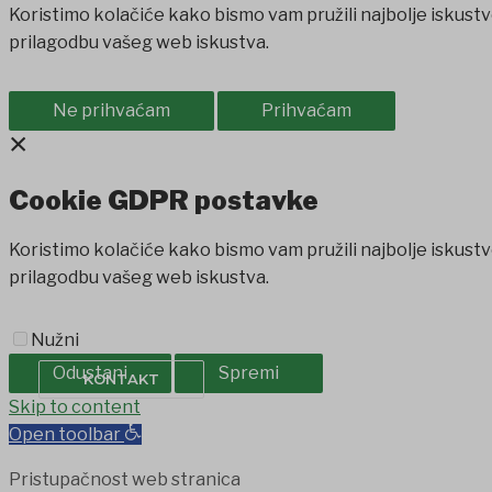
Koristimo kolačiće kako bismo vam pružili najbolje iskustv
prilagodbu vašeg web iskustva.
Ne prihvaćam
Prihvaćam
×
Cookie GDPR postavke
Koristimo kolačiće kako bismo vam pružili najbolje iskustv
prilagodbu vašeg web iskustva.
PROIZVODI IZ OPĆINE
SAVJET MLADIH
Nužni
Odustani
Spremi
KONTAKT
obet
Skip to content
holiganbet
Holiganbet
Holiganbet
jojobet
grandpashabe
Open toolbar
Pristupačnost web stranica