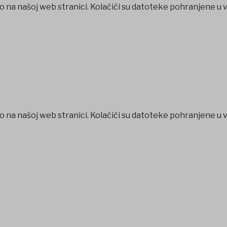
o na našoj web stranici. Kolačići su datoteke pohranjene u 
o na našoj web stranici. Kolačići su datoteke pohranjene u 
t
betpark
casibom
favorisen
matbet
Jojobet
iptv satın al
betc