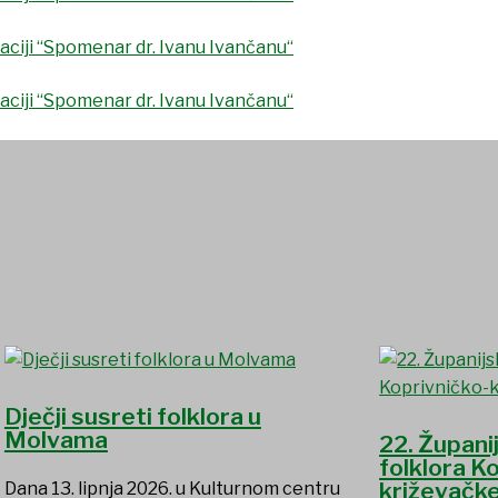
Dječji susreti folklora u
Molvama
22. Župani
folklora K
križevačke
Dana 13. lipnja 2026. u Kulturnom centru