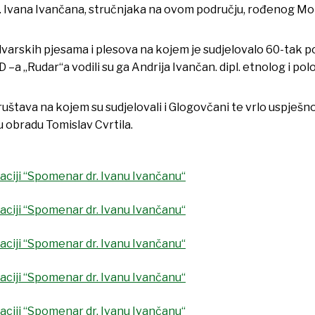
r. Ivana Ivančana, stručnjaka na ovom području, rođenog Mo
varskih pjesama i plesova na kojem je sudjelovalo 60-tak pol
UD –a „Rudar“a vodili su ga Andrija Ivančan. dipl. etnolog i po
tava na kojem su sudjelovali i Glogovčani te vrlo uspješno 
 obradu Tomislav Cvrtila.