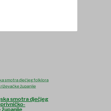
jska smotra dječjeg
oprivničko-
 županije