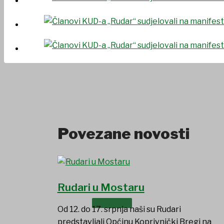
UDRUGE I DRUŠTVA
Povezane novosti
Rudari u Mostaru
USTANOVE
Od 12. do 17. srpnja naši su Rudari
predstavljali Općinu Koprivnički Bregi na