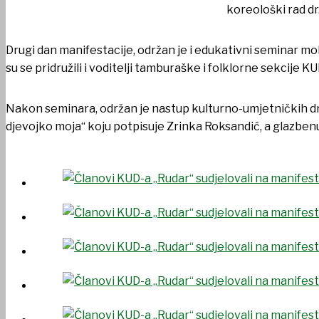
koreološki rad d
Drugi dan manifestacije, održan je i edukativni seminar mol
su se pridružili i voditelji tamburaške i folklorne sekcije K
Nakon seminara, održan je nastup kulturno-umjetničkih druš
djevojko moja“ koju potpisuje Zrinka Roksandić, a glazbenu