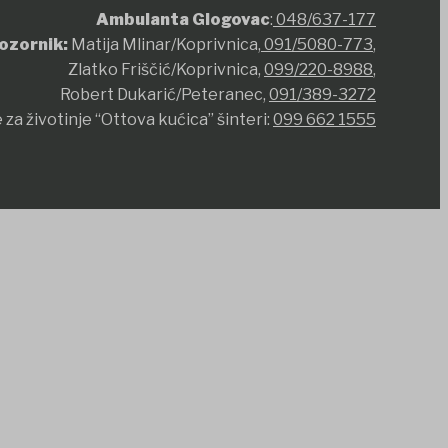
Ambulanta Glogovac
:
048/637-177
ozornik:
Matija Mlinar/Koprivnica,
091/5080-773
,
Zlatko Friščić/Koprivnica,
099/220-8988
,
Robert Dukarić/Peteranec,
091/389-3272
 za životinje “Ottova kućica” šinteri:
099 662 1555