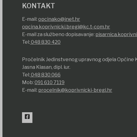
KONTAKT
E-mail:
opcinako@inet.hr
opcina.koprivnicki.bregi@kc.t-com.hr
E-mail za službeno dopisavanje:
pisarnica.koprivn
Tel:
048 830 420
Pročelnik Jedinstvenog upravnog odjela Općine K
Jasna Klasan, dipl. iur.
Tel:
048 830 066
Mob:
091 610 7119
E-mail:
procelnik@koprivnicki-bregi.hr