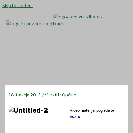
Skip to content
Dan Koprivničko-križevačke
županije – 13.4.2013.
18. travnja 2013.
/
Vijesti iz Općine
Video materijal pogledajte
ovdje.