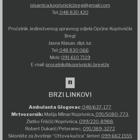
pisarnica.koprivnicki.bregi@gmail.com
Tel:
048 830 420
Pročelnik Jedinstvenog upravnog odjela Općine Koprivnički
Bregi
Jasna Klasan, dipl. iur.
Tel:
048 830 066
Mob:
091 610 7119
E-mail:
procelnik@koprivnicki-bregi.hr
BRZI LINKOVI
Ambulanta Glogovac
:
048/637-177
Mrtvozornik:
Matija Mlinar/Koprivnica,
091/5080-773
,
Zlatko Friščić/Koprivnica,
099/220-8988
,
Robert Dukarić/Peteranec,
091/389-3272
Sklonište za životinje “Ottova kućica” šinteri:
099 662 1555