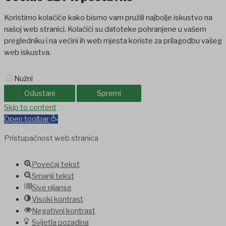
Koristimo kolačiće kako bismo vam pružili najbolje iskustvo na
našoj web stranici. Kolačići su datoteke pohranjene u vašem
pregledniku i na većini ih web mjesta koriste za prilagodbu vašeg
web iskustva.
Nužni
Odustani
Spremi
ashabet
Skip to content
jojobet
holiganbet
holiganbet
Holiganbet
Jojobet
jojobet
gra
Open toolbar
Pristupačnost web stranica
Povećaj tekst
Smanji tekst
Sive nijanse
Visoki kontrast
Negativni kontrast
Svijetla pozadina