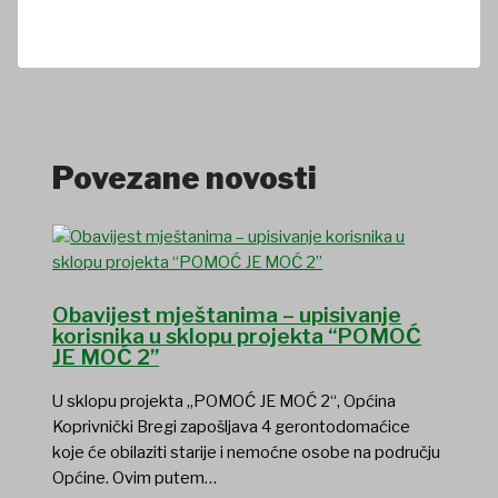
Povezane novosti
Obavijest mještanima – upisivanje
korisnika u sklopu projekta “POMOĆ
JE MOĆ 2”
U sklopu projekta „POMOĆ JE MOĆ 2“, Općina
Koprivnički Bregi zapošljava 4 gerontodomaćice
koje će obilaziti starije i nemoćne osobe na području
Općine. Ovim putem…