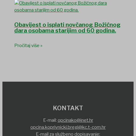
Obavijest o isplati novčanog Božićnog
dara osobama starijim od 60 godina.
Pročitaj više »
KONTAKT
E-mail:
opcinako@inet.hr
opcina.koprivnicki.bregi@kc.t-com.hr
E-mail za službeno dopisavanje: