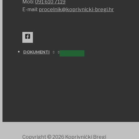
Mob:
091 610 7119
E-mail:
procelnik@koprivnicki-bregi.hr
DOKUMENTI
Copyright © 2026 Koprivnički Bregi