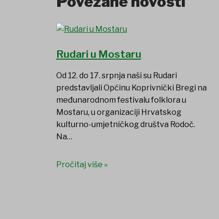
Povezane novosti
Rudari u Mostaru
Od 12. do 17. srpnja naši su Rudari
predstavljali Općinu Koprivnički Bregi na
međunarodnom festivalu folklora u
Mostaru, u organizaciji Hrvatskog
kulturno-umjetničkog društva Rodoč.
Na…
Pročitaj više »