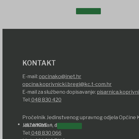
UDRUGE I DRUŠTVA
KONTAKT
E-mail:
opcinako@inet.hr
opcina.koprivnicki.bregi@kc.t-com.hr
E-mail za službeno dopisavanje:
pisarnica.koprivn
Tel:
048 830 420
Pročelnik Jedinstvenog upravnog odjela Općine K
USTANOVE
Jasna Klasan, dipl. iur.
Tel:
048 830 066