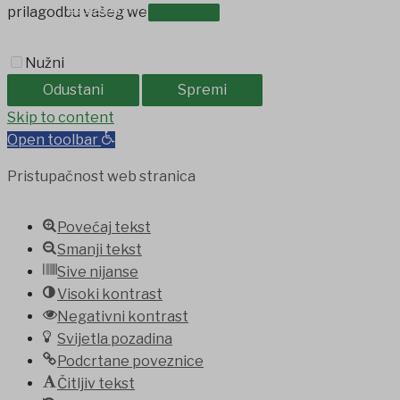
OSTALO
prilagodbu vašeg web iskustva.
Nužni
Odustani
Spremi
Skip to content
Open toolbar
Pristupačnost web stranica
Povećaj tekst
Smanji tekst
Sive nijanse
Visoki kontrast
Negativni kontrast
Svijetla pozadina
Podcrtane poveznice
Čitljiv tekst