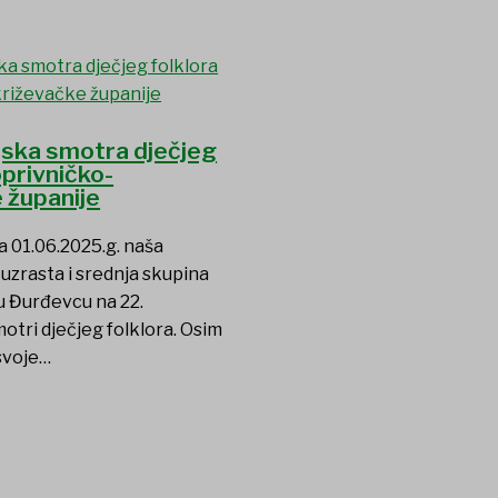
jska smotra dječjeg
oprivničko-
 županije
a 01.06.2025.g. naša
uzrasta i srednja skupina
 u Đurđevcu na 22.
otri dječjeg folklora. Osim
svoje…