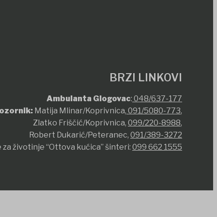
BRZI LINKOVI
Ambulanta Glogovac
:
048/637-177
ozornik:
Matija Mlinar/Koprivnica,
091/5080-773
,
Zlatko Friščić/Koprivnica,
099/220-8988
,
Robert Dukarić/Peteranec,
091/389-3272
 za životinje “Ottova kućica” šinteri:
099 662 1555