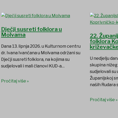
Dječji susreti folklora u
Molvama
22. Župani
folklora K
križevačke
Dana 13. lipnja 2026. u Kulturnom centru
dr. Ivana Ivančana u Molvama održani su
U nedjelju dan
Dječji susreti folklora, na kojima su
skupina nižeg 
sudjelovali i mali članovi KUD-a…
sudjelovali su
Županijskoj sm
Pročitaj više »
naših Rudara 
Pročitaj više »