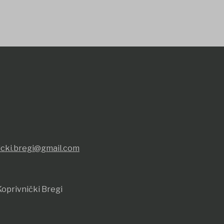
icki.bregi@gmail.com
oprivnički Bregi