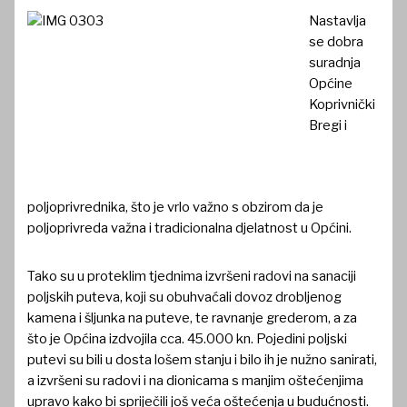
Nastavlja
se dobra
suradnja
Općine
Koprivnički
Bregi i
poljoprivrednika, što je vrlo važno s obzirom da je
poljoprivreda važna i tradicionalna djelatnost u Općini.
Tako su u proteklim tjednima izvršeni radovi na sanaciji
poljskih puteva, koji su obuhvaćali dovoz drobljenog
kamena i šljunka na puteve, te ravnanje grederom, a za
što je Općina izdvojila cca. 45.000 kn. Pojedini poljski
putevi su bili u dosta lošem stanju i bilo ih je nužno sanirati,
a izvršeni su radovi i na dionicama s manjim oštećenjima
upravo kako bi spriječili još veća oštećenja u budućnosti.