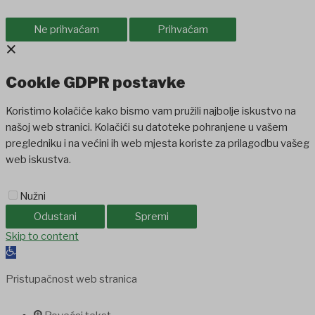
Ne prihvaćam
Prihvaćam
×
Cookie GDPR postavke
Koristimo kolačiće kako bismo vam pružili najbolje iskustvo na
našoj web stranici. Kolačići su datoteke pohranjene u vašem
pregledniku i na većini ih web mjesta koriste za prilagodbu vašeg
web iskustva.
Nužni
Odustani
Spremi
bet
Skip to content
jojobet
holiganbet
holiganbet
Holiganbet
Jojobet
jojobet
grandpa
Open
toolbar
Pristupačnost web stranica