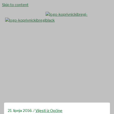
Skip to content
Dobra suradnja Općine i
poljoprivrednika – sanirani
poljski putevi i održan
sastanak za produženje
zakupa poljoprivrednog
zemljišta u državnom
vlasništvu
21. lipnja 2016.
/
Vijesti iz Općine