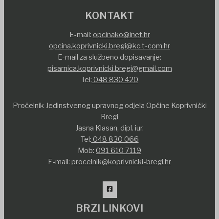
KONTAKT
E-mail:
opcinako@inet.hr
opcina.koprivnicki.bregi@kc.t-com.hr
E-mail za službeno dopisavanje:
pisarnica.koprivnicki.bregi@gmail.com
Tel:
048 830 420
Pročelnik Jedinstvenog upravnog odjela Općine Koprivnički
Bregi
Jasna Klasan, dipl. iur.
Tel:
048 830 066
Mob:
091 610 7119
E-mail:
procelnik@koprivnicki-bregi.hr
BRZI LINKOVI