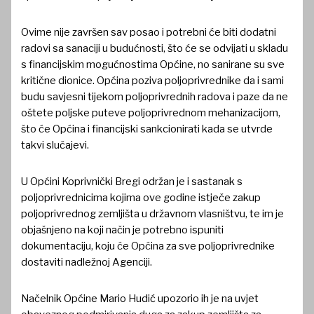
Ovime nije završen sav posao i potrebni će biti dodatni
radovi sa sanaciji u budućnosti, što će se odvijati u skladu
s financijskim mogućnostima Općine, no sanirane su sve
kritične dionice. Općina poziva poljoprivrednike da i sami
budu savjesni tijekom poljoprivrednih radova i paze da ne
oštete poljske puteve poljoprivrednom mehanizacijom,
što će Općina i financijski sankcionirati kada se utvrde
takvi slučajevi.
U Općini Koprivnički Bregi održan je i sastanak s
poljoprivrednicima kojima ove godine istječe zakup
poljoprivrednog zemljišta u državnom vlasništvu, te im je
objašnjeno na koji način je potrebno ispuniti
dokumentaciju, koju će Općina za sve poljoprivrednike
dostaviti nadležnoj Agenciji.
Načelnik Općine Mario Hudić upozorio ih je na uvjet