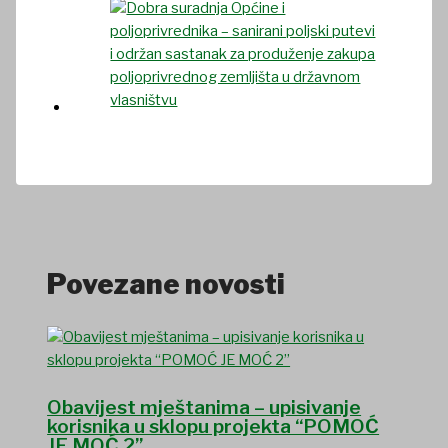
Povezane novosti
Obavijest mještanima – upisivanje
korisnika u sklopu projekta “POMOĆ
JE MOĆ 2”