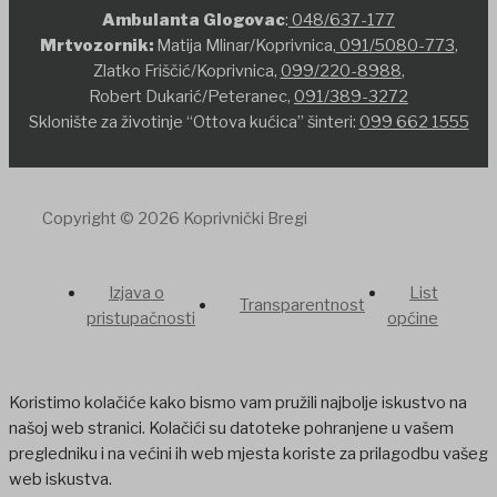
Ambulanta Glogovac
:
048/637-177
Mrtvozornik:
Matija Mlinar/Koprivnica,
091/5080-773
,
Zlatko Friščić/Koprivnica,
099/220-8988
,
Robert Dukarić/Peteranec,
091/389-3272
Sklonište za životinje “Ottova kućica” šinteri:
099 662 1555
Copyright © 2026 Koprivnički Bregi
Izjava o
List
Transparentnost
pristupačnosti
općine
Koristimo kolačiće kako bismo vam pružili najbolje iskustvo na
našoj web stranici. Kolačići su datoteke pohranjene u vašem
pregledniku i na većini ih web mjesta koriste za prilagodbu vašeg
web iskustva.