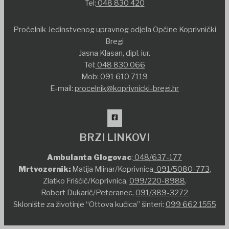
Tel:
048 830 420
Pročelnik Jedinstvenog upravnog odjela Općine Koprivnički
Bregi
Jasna Klasan, dipl. iur.
Tel:
048 830 066
Mob:
091 610 7119
E-mail:
procelnik@koprivnicki-bregi.hr
BRZI LINKOVI
Ambulanta Glogovac
:
048/637-177
Mrtvozornik:
Matija Mlinar/Koprivnica,
091/5080-773
,
Zlatko Friščić/Koprivnica,
099/220-8988
,
Robert Dukarić/Peteranec,
091/389-3272
Sklonište za životinje “Ottova kućica” šinteri:
099 662 1555