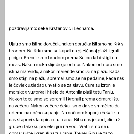
pozdravljamo: seke Krstanović i Leonarda.
Ujutro smo išli na doručak, nakon doručka išli smo na Krk s
brodom. Na Krku smo se kupali na pješčanoj plaži i igrali
picigin. Krenuli smo brodom prema Selcu da bi stigli na
ručak. Nakon ručka slijedio je odmor. Nakon odmora smo
išli na marendu, a nakon marende smo išli na plažu. Kada
smo stigli na plažu, spremali smo se na pedaline, kada nas
je čovjek ugledao uhvatio se za glavu. Cure su izronile
morskog vugorka i htjele da Antonija plaši tetu Tanju.
Nakon toga smo se spremili i krenuli prema odmaralištu
na večeru. Nakon večere čekali smo da se smraći pa da
odemo na noćno kupanje. Na noćnom kupanju čekali su
nas štapovi s lampicama. Trener Riba nas je podijelio u 2
grupe i tako su počele igre na vodi. Vratili smo se u
odmaralište i krenuli na tuširanje. Trener Riba je za to