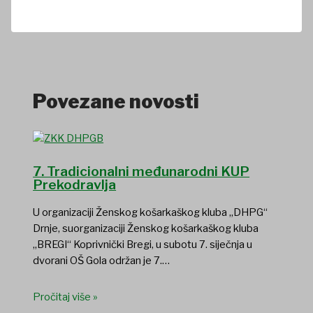
Povezane novosti
7. Tradicionalni međunarodni KUP
Prekodravlja
U organizaciji Ženskog košarkaškog kluba „DHPG“
Drnje, suorganizaciji Ženskog košarkaškog kluba
„BREGI“ Koprivnički Bregi, u subotu 7. siječnja u
dvorani OŠ Gola održan je 7.…
Pročitaj više »