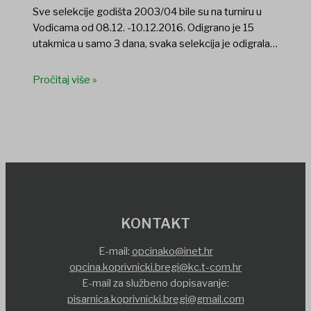
Sve selekcije godišta 2003/04 bile su na turniru u
Vodicama od 08.12. -10.12.2016. Odigrano je 15
utakmica u samo 3 dana, svaka selekcija je odigrala…
Pročitaj više »
KONTAKT
E-mail:
opcinako@inet.hr
opcina.koprivnicki.bregi@kc.t-com.hr
E-mail za službeno dopisavanje:
pisarnica.koprivnicki.bregi@gmail.com