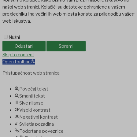
Koristimo kolačiće kako bismo vam pružili najbolje iskustvo na
našoj web stranici. Kolačići su datoteke pohranjene u vašem
pregledniku i na većini ih web mjesta koriste za prilagodbu vašeg
web iskustva.
Nužni
Odustani
Spremi
Skip to content
Open toolbar
Pristupačnost web stranica
Povećaj tekst
Smanji tekst
Sive nijanse
Visoki kontrast
Negativni kontrast
Svijetla pozadina
Podcrtane poveznice